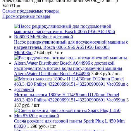
Электроклапан для стиральной машины 3wx90_12mm Tp
Val031un
Самые продаваемые товары
Просмотренные товары
Насос рециркуляционный для посудомоечной машины с
нагревателем. Bosch-00651956 A651956 Bo6003
Mtr503bo
7 644 руб.
/ шт
Распределитель потока воды посудомоечной машины
Altern.Water Distributor Bosch A644996
3 463 руб.
/ шт
Мотор пылесоса 1800w H 114/30mm D120mm Domel
463.3.420 Philips 432200699151-432200900691 Vac059un
3
187 руб.
/ шт
Свеча розжига для газовой плиты Spark Plug L 450 Mm
83020
1 298 руб.
/ шт