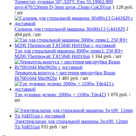
Термостат духовки 50°-320°C Ego 55.19062.800
щуп-870/226mm D-3mm шток-23mm Cok201un
1 128 руб.
/ шт
Cальник для стиральной машины 30x80x13 G441829
2
494 руб.
/ шт
Тэн для стиральной машины 3000w прям.L 250 R9+
M200 Thermowatt T.815840 Htr010un
1 164 руб.
/ шт
Держатель корпуса + шестерня мясорубки Braun
Br7001044 Mgr902br
1 481 руб.
/ шт
Тэн духовки делюкс 2000w + 1100w Tde423
1 076 руб.
/
шт
Электроклапан для стиральной машины 3wx90_12mm
Tp Val031un
931 руб.
/ шт