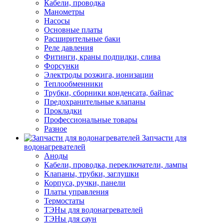
Кабели, проводка
Манометры
Насосы
Основные платы
Расширительные баки
Реле давления
Фитинги, краны подпидки, слива
Форсунки
Электроды розжига, ионизации
Теплообменники
Трубки, сборники конденсата, байпас
Предохранительные клапаны
Прокладки
Профессиональные товары
Разное
Запчасти для
водонагревателей
Аноды
Кабели, проводка, переключатели, лампы
Клапаны, трубки, заглушки
Корпуса, ручки, панели
Платы управления
Термостаты
ТЭНы для водонагревателей
ТЭНы для саун