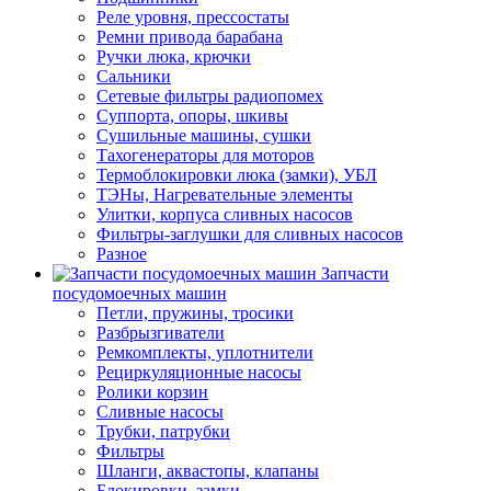
Реле уровня, прессостаты
Ремни привода барабана
Ручки люка, крючки
Сальники
Сетевые фильтры радиопомех
Суппорта, опоры, шкивы
Сушильные машины, сушки
Тахогенераторы для моторов
Термоблокировки люка (замки), УБЛ
ТЭНы, Нагревательные элементы
Улитки, корпуса сливных насосов
Фильтры-заглушки для сливных насосов
Разное
Запчасти
посудомоечных машин
Петли, пружины, тросики
Разбрызгиватели
Ремкомплекты, уплотнители
Рециркуляционные насосы
Ролики корзин
Сливные насосы
Трубки, патрубки
Фильтры
Шланги, аквастопы, клапаны
Блокировки, замки