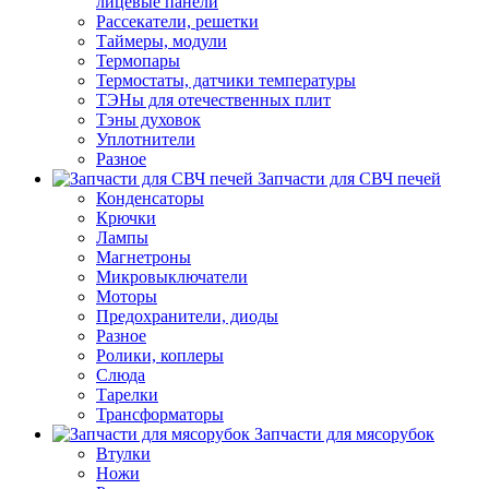
лицевые панели
Рассекатели, решетки
Таймеры, модули
Термопары
Термостаты, датчики температуры
ТЭНы для отечественных плит
Тэны духовок
Уплотнители
Разное
Запчасти для СВЧ печей
Конденсаторы
Крючки
Лампы
Магнетроны
Микровыключатели
Моторы
Предохранители, диоды
Разное
Ролики, коплеры
Слюда
Тарелки
Трансформаторы
Запчасти для мясорубок
Втулки
Ножи