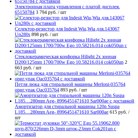
Электронная плата управления с платой дисплея.
65150784
3 794 руб.
/ шт
Селектор-резистор для Indesit Wiu,Wia для.143067
Un280s
898 руб.
/ шт
Стеклокерамическая конфорка Hilight 2х зонная
D200/125mm 1700/700w Ego 10.58216.014 cok050un
2
663 руб.
/ шт
Петля люка для стиральной машины Merloni-035764
ориг.упак Oac035764
893 руб.
/ шт
Амортизатор для стиральной машины 120n Suspa
L185…280mm Aeg- 8996451471610 Sar000ae
615 руб.
/
шт