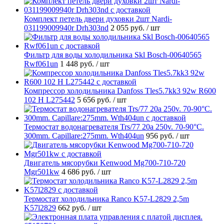
Комплект петель двери духовки 2шт Nardi-
031199009940r Drh303nd
2 055 руб.
/ шт
Фильтр для воды холодильника Skl Bosch-00640565
Rwf061un
1 448 руб.
/ шт
Компрессор холодильника Danfoss Tles5.7kk3 92w R600
102 H L275442
5 656 руб.
/ шт
Термостат водонагревателя Trs/77 20a 250v. 70-90°C.
300mm. Capillare:275mm. Wth404un
956 руб.
/ шт
Двигатель мясорубки Kenwood Mg700-710-720
Mgr501kw
4 686 руб.
/ шт
Термостат холодильника Ranco K57-L2829 2,5m
K57l2829
662 руб.
/ шт