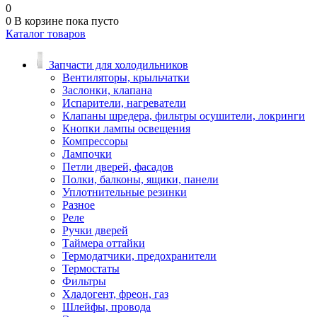
0
0
В корзине
пока пусто
Каталог товаров
Запчасти для холодильников
Вентиляторы, крыльчатки
Заслонки, клапана
Испарители, нагреватели
Клапаны шредера, фильтры осушители, локринги
Кнопки лампы освещения
Компрессоры
Лампочки
Петли дверей, фасадов
Полки, балконы, ящики, панели
Уплотнительные резинки
Разное
Реле
Ручки дверей
Таймера оттайки
Термодатчики, предохранители
Термостаты
Фильтры
Хладогент, фреон, газ
Шлейфы, провода