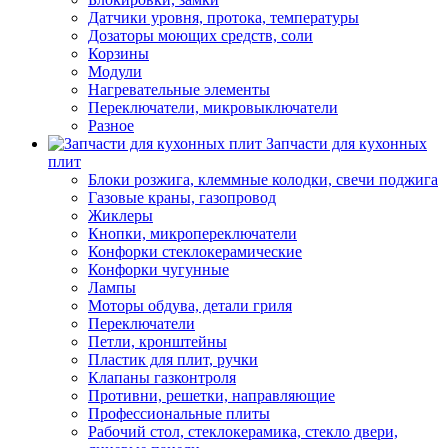
Датчики уровня, протока, температуры
Дозаторы моющих средств, соли
Корзины
Модули
Нагревательные элементы
Переключатели, микровыключатели
Разное
Запчасти для кухонных
плит
Блоки розжига, клеммные колодки, свечи поджига
Газовые краны, газопровод
Жиклеры
Кнопки, микропереключатели
Конфорки стеклокерамические
Конфорки чугунные
Лампы
Моторы обдува, детали гриля
Переключатели
Петли, кронштейны
Пластик для плит, ручки
Клапаны газконтроля
Противни, решетки, направляющие
Профессиональные плиты
Рабочий стол, стеклокерамика, стекло двери,