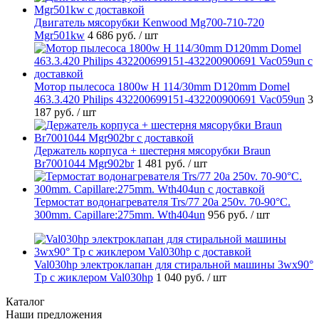
Двигатель мясорубки Kenwood Mg700-710-720
Mgr501kw
4 686 руб.
/ шт
Мотор пылесоса 1800w H 114/30mm D120mm Domel
463.3.420 Philips 432200699151-432200900691 Vac059un
3
187 руб.
/ шт
Держатель корпуса + шестерня мясорубки Braun
Br7001044 Mgr902br
1 481 руб.
/ шт
Термостат водонагревателя Trs/77 20a 250v. 70-90°C.
300mm. Capillare:275mm. Wth404un
956 руб.
/ шт
Val030hp электроклапан для стиральной машины 3wx90°
Tp с жиклером Val030hp
1 040 руб.
/ шт
Каталог
Наши предложения