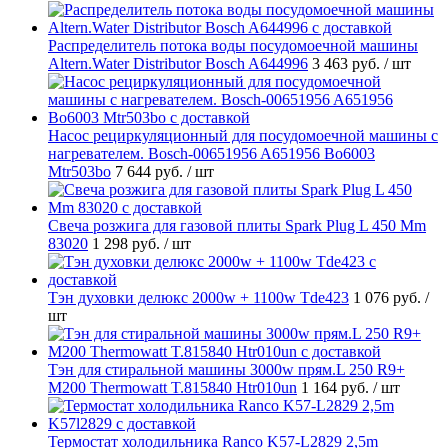
Распределитель потока воды посудомоечной машины
Altern.Water Distributor Bosch A644996
3 463 руб.
/ шт
Насос рециркуляционный для посудомоечной машины с
нагревателем. Bosch-00651956 A651956 Bo6003
Mtr503bo
7 644 руб.
/ шт
Свеча розжига для газовой плиты Spark Plug L 450 Mm
83020
1 298 руб.
/ шт
Тэн духовки делюкс 2000w + 1100w Tde423
1 076 руб.
/
шт
Тэн для стиральной машины 3000w прям.L 250 R9+
M200 Thermowatt T.815840 Htr010un
1 164 руб.
/ шт
Термостат холодильника Ranco K57-L2829 2,5m