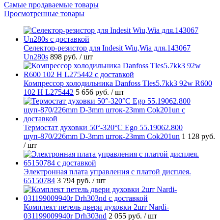
Самые продаваемые товары
Просмотренные товары
Селектор-резистор для Indesit Wiu,Wia для.143067
Un280s
898 руб.
/ шт
Компрессор холодильника Danfoss Tles5.7kk3 92w R600
102 H L275442
5 656 руб.
/ шт
Термостат духовки 50°-320°C Ego 55.19062.800
щуп-870/226mm D-3mm шток-23mm Cok201un
1 128 руб.
/ шт
Электронная плата управления с платой дисплея.
65150784
3 794 руб.
/ шт
Комплект петель двери духовки 2шт Nardi-
031199009940r Drh303nd
2 055 руб.
/ шт