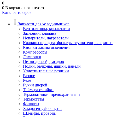
0
0
В корзине
пока пусто
Каталог товаров
Запчасти для холодильников
Вентиляторы, крыльчатки
Заслонки, клапана
Испарители, нагреватели
Клапаны шредера, фильтры осушители, локринги
Кнопки лампы освещения
Компрессоры
Лампочки
Петли дверей, фасадов
Полки, балконы, ящики, панели
Уплотнительные резинки
Разное
Реле
Ручки дверей
Таймера оттайки
Термодатчики, предохранители
Термостаты
Фильтры
Хладогент, фреон, газ
Шлейфы, провода