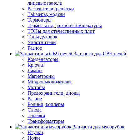
лицевые панели
Рассекатели, решетки
Таймеры, модули
Термопары
Термостаты, датчики температуры
ТЭНы для отечественных плит
Тэны духовок
Уплотнители
Разное
Запчасти для СВЧ печей
Конденсаторы
Крючки
Лампы
Магнетроны
Микровыключатели
Моторы
Предохранители, диоды
Разное
Ролики, коплеры
Слюда
Тарелки
Трансформаторы
Запчасти для мясорубок
Втулки
Ножи