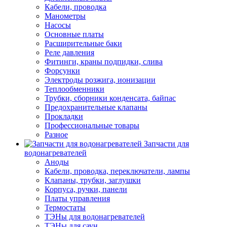
Кабели, проводка
Манометры
Насосы
Основные платы
Расширительные баки
Реле давления
Фитинги, краны подпидки, слива
Форсунки
Электроды розжига, ионизации
Теплообменники
Трубки, сборники конденсата, байпас
Предохранительные клапаны
Прокладки
Профессиональные товары
Разное
Запчасти для
водонагревателей
Аноды
Кабели, проводка, переключатели, лампы
Клапаны, трубки, заглушки
Корпуса, ручки, панели
Платы управления
Термостаты
ТЭНы для водонагревателей
ТЭНы для саун