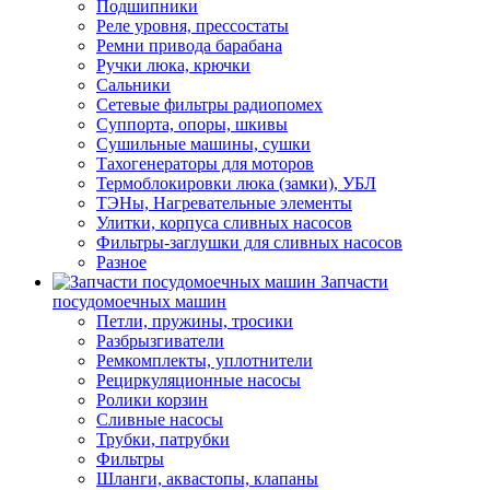
Подшипники
Реле уровня, прессостаты
Ремни привода барабана
Ручки люка, крючки
Сальники
Сетевые фильтры радиопомех
Суппорта, опоры, шкивы
Сушильные машины, сушки
Тахогенераторы для моторов
Термоблокировки люка (замки), УБЛ
ТЭНы, Нагревательные элементы
Улитки, корпуса сливных насосов
Фильтры-заглушки для сливных насосов
Разное
Запчасти
посудомоечных машин
Петли, пружины, тросики
Разбрызгиватели
Ремкомплекты, уплотнители
Рециркуляционные насосы
Ролики корзин
Сливные насосы
Трубки, патрубки
Фильтры
Шланги, аквастопы, клапаны