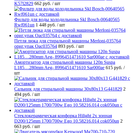
K57l2829
662 руб.
/ шт
Фильтр для воды холодильника Skl Bosch-00640565
Rwf061un
1 448 руб.
/ шт
Петля люка для стиральной машины Merloni-035764
ориг.упак Oac035764
893 руб.
/ шт
Амортизатор для стиральной машины 120n Suspa
L185…280mm Aeg- 8996451471610 Sar000ae
615 руб.
/
шт
Cальник для стиральной машины 30x80x13 G441829
2
494 руб.
/ шт
Стеклокерамическая конфорка Hilight 2х зонная
D200/125mm 1700/700w Ego 10.58216.014 cok050un
2
663 руб.
/ шт