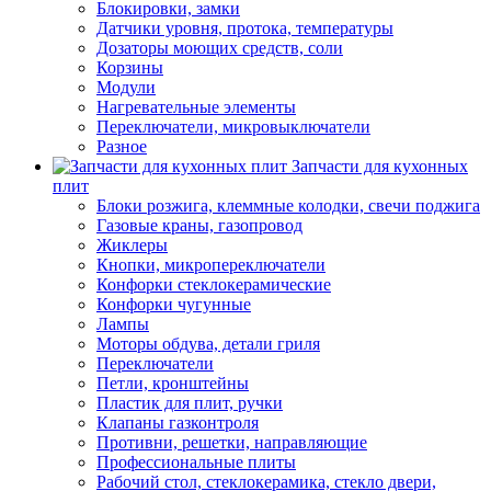
Блокировки, замки
Датчики уровня, протока, температуры
Дозаторы моющих средств, соли
Корзины
Модули
Нагревательные элементы
Переключатели, микровыключатели
Разное
Запчасти для кухонных
плит
Блоки розжига, клеммные колодки, свечи поджига
Газовые краны, газопровод
Жиклеры
Кнопки, микропереключатели
Конфорки стеклокерамические
Конфорки чугунные
Лампы
Моторы обдува, детали гриля
Переключатели
Петли, кронштейны
Пластик для плит, ручки
Клапаны газконтроля
Противни, решетки, направляющие
Профессиональные плиты
Рабочий стол, стеклокерамика, стекло двери,