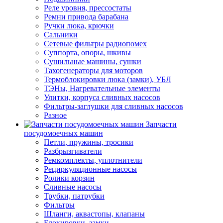
Реле уровня, прессостаты
Ремни привода барабана
Ручки люка, крючки
Сальники
Сетевые фильтры радиопомех
Суппорта, опоры, шкивы
Сушильные машины, сушки
Тахогенераторы для моторов
Термоблокировки люка (замки), УБЛ
ТЭНы, Нагревательные элементы
Улитки, корпуса сливных насосов
Фильтры-заглушки для сливных насосов
Разное
Запчасти
посудомоечных машин
Петли, пружины, тросики
Разбрызгиватели
Ремкомплекты, уплотнители
Рециркуляционные насосы
Ролики корзин
Сливные насосы
Трубки, патрубки
Фильтры
Шланги, аквастопы, клапаны
Блокировки, замки