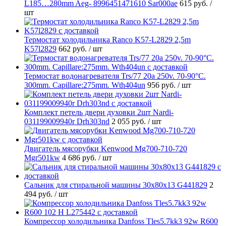
L185…280mm Aeg- 8996451471610 Sar000ae
615 руб.
/
шт
Термостат холодильника Ranco K57-L2829 2,5m
K57l2829
662 руб.
/ шт
Термостат водонагревателя Trs/77 20a 250v. 70-90°C.
300mm. Capillare:275mm. Wth404un
956 руб.
/ шт
Комплект петель двери духовки 2шт Nardi-
031199009940r Drh303nd
2 055 руб.
/ шт
Двигатель мясорубки Kenwood Mg700-710-720
Mgr501kw
4 686 руб.
/ шт
Cальник для стиральной машины 30x80x13 G441829
2
494 руб.
/ шт
Компрессор холодильника Danfoss Tles5.7kk3 92w R600