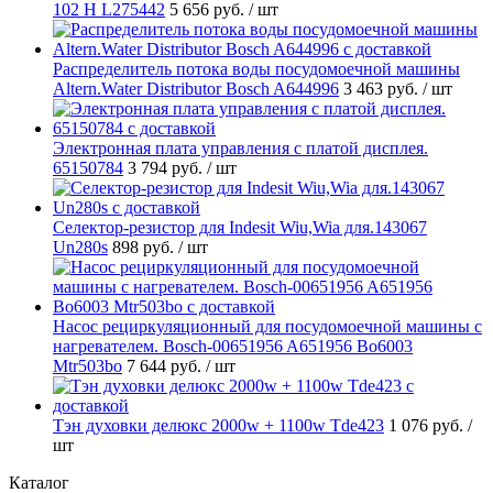
102 H L275442
5 656 руб.
/ шт
Распределитель потока воды посудомоечной машины
Altern.Water Distributor Bosch A644996
3 463 руб.
/ шт
Электронная плата управления с платой дисплея.
65150784
3 794 руб.
/ шт
Селектор-резистор для Indesit Wiu,Wia для.143067
Un280s
898 руб.
/ шт
Насос рециркуляционный для посудомоечной машины с
нагревателем. Bosch-00651956 A651956 Bo6003
Mtr503bo
7 644 руб.
/ шт
Тэн духовки делюкс 2000w + 1100w Tde423
1 076 руб.
/
шт
Каталог