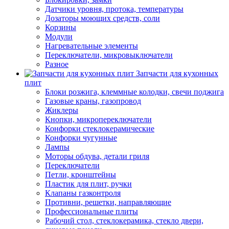
Датчики уровня, протока, температуры
Дозаторы моющих средств, соли
Корзины
Модули
Нагревательные элементы
Переключатели, микровыключатели
Разное
Запчасти для кухонных
плит
Блоки розжига, клеммные колодки, свечи поджига
Газовые краны, газопровод
Жиклеры
Кнопки, микропереключатели
Конфорки стеклокерамические
Конфорки чугунные
Лампы
Моторы обдува, детали гриля
Переключатели
Петли, кронштейны
Пластик для плит, ручки
Клапаны газконтроля
Противни, решетки, направляющие
Профессиональные плиты
Рабочий стол, стеклокерамика, стекло двери,