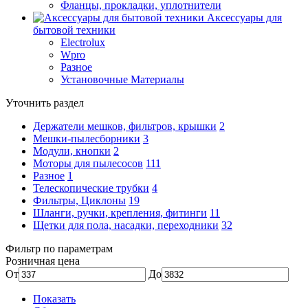
Фланцы, прокладки, уплотнители
Аксессуары для
бытовой техники
Electrolux
Wpro
Разное
Установочные Материалы
Уточнить раздел
Держатели мешков, фильтров, крышки
2
Мешки-пылесборники
3
Модули, кнопки
2
Моторы для пылесосов
111
Разное
1
Телескопические трубки
4
Фильтры, Циклоны
19
Шланги, ручки, крепления, фитинги
11
Щетки для пола, насадки, переходники
32
Фильтр по параметрам
Розничная цена
От
До
Показать