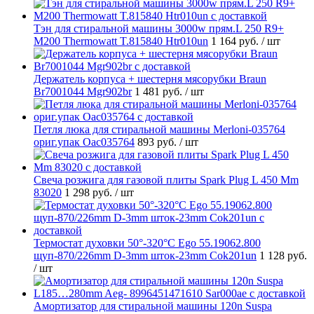
Тэн для стиральной машины 3000w прям.L 250 R9+
M200 Thermowatt T.815840 Htr010un
1 164 руб.
/ шт
Держатель корпуса + шестерня мясорубки Braun
Br7001044 Mgr902br
1 481 руб.
/ шт
Петля люка для стиральной машины Merloni-035764
ориг.упак Oac035764
893 руб.
/ шт
Свеча розжига для газовой плиты Spark Plug L 450 Mm
83020
1 298 руб.
/ шт
Термостат духовки 50°-320°C Ego 55.19062.800
щуп-870/226mm D-3mm шток-23mm Cok201un
1 128 руб.
/ шт
Амортизатор для стиральной машины 120n Suspa