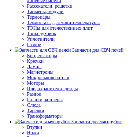
лицевые панели
Рассекатели, решетки
Таймеры, модули
Термопары
Термостаты, датчики температуры
ТЭНы для отечественных плит
Тэны духовок
Уплотнители
Разное
Запчасти для СВЧ печей
Конденсаторы
Крючки
Лампы
Магнетроны
Микровыключатели
Моторы
Предохранители, диоды
Разное
Ролики, коплеры
Слюда
Тарелки
Трансформаторы
Запчасти для мясорубок
Втулки
Ножи