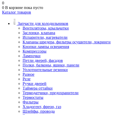
0
0
В корзине
пока пусто
Каталог товаров
Запчасти для холодильников
Вентиляторы, крыльчатки
Заслонки, клапана
Испарители, нагреватели
Клапаны шредера, фильтры осушители, локринги
Кнопки лампы освещения
Компрессоры
Лампочки
Петли дверей, фасадов
Полки, балконы, ящики, панели
Уплотнительные резинки
Разное
Реле
Ручки дверей
Таймера оттайки
Термодатчики, предохранители
Термостаты
Фильтры
Хладогент, фреон, газ
Шлейфы, провода