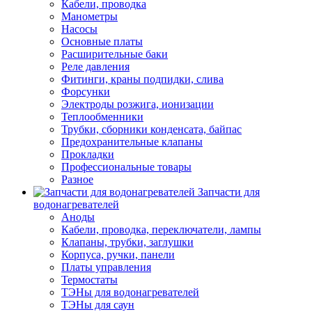
Кабели, проводка
Манометры
Насосы
Основные платы
Расширительные баки
Реле давления
Фитинги, краны подпидки, слива
Форсунки
Электроды розжига, ионизации
Теплообменники
Трубки, сборники конденсата, байпас
Предохранительные клапаны
Прокладки
Профессиональные товары
Разное
Запчасти для
водонагревателей
Аноды
Кабели, проводка, переключатели, лампы
Клапаны, трубки, заглушки
Корпуса, ручки, панели
Платы управления
Термостаты
ТЭНы для водонагревателей
ТЭНы для саун