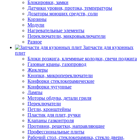
Блокировки, замки
Датчики уровня, протока, температуры
Дозаторы моющих средств, соли
Корзины
Модули
Нагревательные элементы
Переключатели, микровыключатели
Разное
Запчасти для кухонных
плит
Блоки розжига, клеммные колодки, свечи поджига
Газовые краны, газопровод
Жиклеры
Кнопки, микропереключатели
Конфорки стеклокерамические
Конфорки чугунные
Лампы
Моторы обдува, детали гриля
Переключатели
Петли, кронштейны
Пластик для плит, ручки
Клапаны газконтроля
Противни, решетки, направляющие
Профессиональные плиты
Рабочий стол, стеклокерамика, стекло двери,