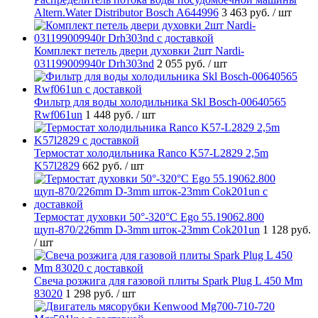
Altern.Water Distributor Bosch A644996
3 463 руб.
/ шт
Комплект петель двери духовки 2шт Nardi-
031199009940r Drh303nd
2 055 руб.
/ шт
Фильтр для воды холодильника Skl Bosch-00640565
Rwf061un
1 448 руб.
/ шт
Термостат холодильника Ranco K57-L2829 2,5m
K57l2829
662 руб.
/ шт
Термостат духовки 50°-320°C Ego 55.19062.800
щуп-870/226mm D-3mm шток-23mm Cok201un
1 128 руб.
/ шт
Свеча розжига для газовой плиты Spark Plug L 450 Mm
83020
1 298 руб.
/ шт