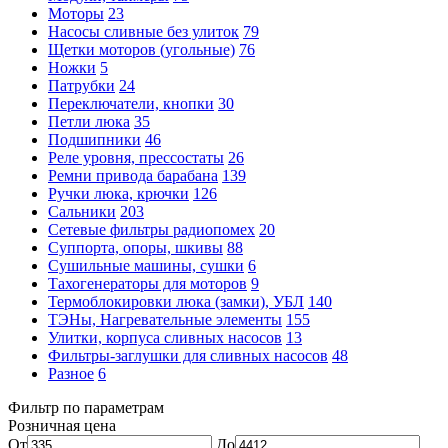
Моторы
23
Насосы сливные без улиток
79
Щетки моторов (угольные)
76
Ножки
5
Патрубки
24
Переключатели, кнопки
30
Петли люка
35
Подшипники
46
Реле уровня, прессостаты
26
Ремни привода барабана
139
Ручки люка, крючки
126
Сальники
203
Сетевые фильтры радиопомех
20
Суппорта, опоры, шкивы
88
Сушильные машины, сушки
6
Тахогенераторы для моторов
9
Термоблокировки люка (замки), УБЛ
140
ТЭНы, Нагревательные элементы
155
Улитки, корпуса сливных насосов
13
Фильтры-заглушки для сливных насосов
48
Разное
6
Фильтр по параметрам
Розничная цена
От
До