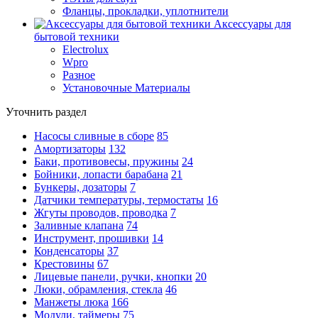
Фланцы, прокладки, уплотнители
Аксессуары для
бытовой техники
Electrolux
Wpro
Разное
Установочные Материалы
Уточнить раздел
Насосы сливные в сборе
85
Амортизаторы
132
Баки, противовесы, пружины
24
Бойники, лопасти барабана
21
Бункеры, дозаторы
7
Датчики температуры, термостаты
16
Жгуты проводов, проводка
7
Заливные клапана
74
Инструмент, прошивки
14
Конденсаторы
37
Крестовины
67
Лицевые панели, ручки, кнопки
20
Люки, обрамления, стекла
46
Манжеты люка
166
Модули, таймеры
75