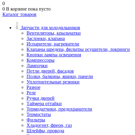
0
0
В корзине
пока пусто
Каталог товаров
Запчасти для холодильников
Вентиляторы, крыльчатки
Заслонки, клапана
Испарители, нагреватели
Клапаны шредера, фильтры осушители, локринги
Кнопки лампы освещения
Компрессоры
Лампочки
Петли дверей, фасадов
Полки, балконы, ящики, панели
Уплотнительные резинки
Разное
Реле
Ручки дверей
Таймера оттайки
Термодатчики, предохранители
Термостаты
Фильтры
Хладогент, фреон, газ
Шлейфы, провода