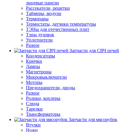
лицевые панели
Рассекатели, решетки
Таймеры, модули
Термопары
Термостаты, датчики температуры
ТЭНы для отечественных плит
Тэны духовок
Уплотнители
Разное
Запчасти для СВЧ печей
Конденсаторы
Крючки
Лампы
Магнетроны
Микровыключатели
Моторы
Предохранители, диоды
Разное
Ролики, коплеры
Слюда
Тарелки
Трансформаторы
Запчасти для мясорубок
Втулки
Ножи