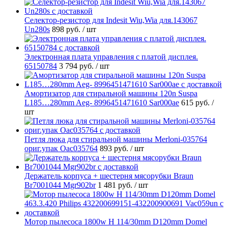
Селектор-резистор для Indesit Wiu,Wia для.143067
Un280s
898 руб.
/ шт
Электронная плата управления с платой дисплея.
65150784
3 794 руб.
/ шт
Амортизатор для стиральной машины 120n Suspa
L185…280mm Aeg- 8996451471610 Sar000ae
615 руб.
/
шт
Петля люка для стиральной машины Merloni-035764
ориг.упак Oac035764
893 руб.
/ шт
Держатель корпуса + шестерня мясорубки Braun
Br7001044 Mgr902br
1 481 руб.
/ шт
Мотор пылесоса 1800w H 114/30mm D120mm Domel