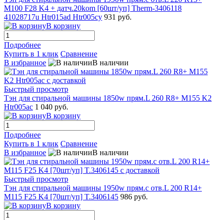
M100 F28 K4 + датч.20kom [60шт/уп] Therm-3406118
41028717u Htr015ad Htr005cy
931 руб.
В корзину
Подробнее
Купить в 1 клик
Сравнение
В избранное
В наличии
Быстрый просмотр
Тэн для стиральной машины 1850w прям.L 260 R8+ M155 K2
Htr005ac
1 040 руб.
В корзину
Подробнее
Купить в 1 клик
Сравнение
В избранное
В наличии
Быстрый просмотр
Тэн для стиральной машины 1950w прям.с отв.L 200 R14+
M115 F25 K4 [70шт/уп] T.3406145
986 руб.
В корзину