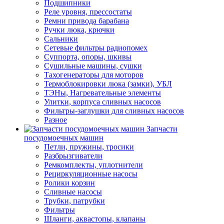
Подшипники
Реле уровня, прессостаты
Ремни привода барабана
Ручки люка, крючки
Сальники
Сетевые фильтры радиопомех
Суппорта, опоры, шкивы
Сушильные машины, сушки
Тахогенераторы для моторов
Термоблокировки люка (замки), УБЛ
ТЭНы, Нагревательные элементы
Улитки, корпуса сливных насосов
Фильтры-заглушки для сливных насосов
Разное
Запчасти
посудомоечных машин
Петли, пружины, тросики
Разбрызгиватели
Ремкомплекты, уплотнители
Рециркуляционные насосы
Ролики корзин
Сливные насосы
Трубки, патрубки
Фильтры
Шланги, аквастопы, клапаны