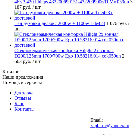
463.3.420 Philips 432200699151-432200900691 Vac059un
3
187 руб.
/ шт
Тэн духовки делюкс 2000w + 1100w Tde423
1 076 руб.
/
шт
Стеклокерамическая конфорка Hilight 2х зонная
D200/125mm 1700/700w Ego 10.58216.014 cok050un
2
663 руб.
/ шт
Каталог
Наши предложения
Помощь и сервисы
Доставка
Отзывы
Блог
Контакты
Email:
zapbt.ru@yandex.ru