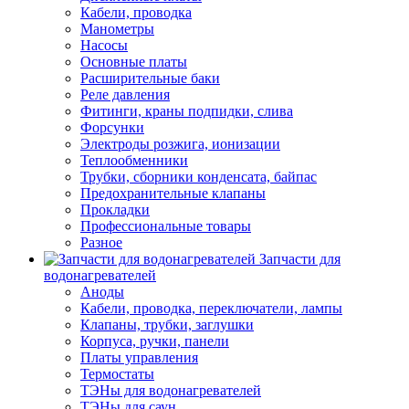
Кабели, проводка
Манометры
Насосы
Основные платы
Расширительные баки
Реле давления
Фитинги, краны подпидки, слива
Форсунки
Электроды розжига, ионизации
Теплообменники
Трубки, сборники конденсата, байпас
Предохранительные клапаны
Прокладки
Профессиональные товары
Разное
Запчасти для
водонагревателей
Аноды
Кабели, проводка, переключатели, лампы
Клапаны, трубки, заглушки
Корпуса, ручки, панели
Платы управления
Термостаты
ТЭНы для водонагревателей
ТЭНы для саун