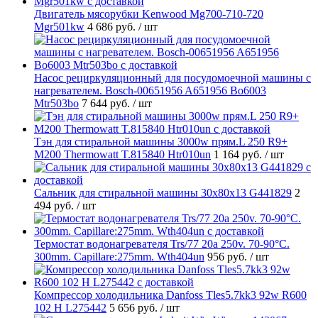
Двигатель мясорубки Kenwood Mg700-710-720
Mgr501kw
4 686 руб.
/ шт
Насос рециркуляционный для посудомоечной машины с
нагревателем. Bosch-00651956 A651956 Bo6003
Mtr503bo
7 644 руб.
/ шт
Тэн для стиральной машины 3000w прям.L 250 R9+
M200 Thermowatt T.815840 Htr010un
1 164 руб.
/ шт
Cальник для стиральной машины 30x80x13 G441829
2
494 руб.
/ шт
Термостат водонагревателя Trs/77 20a 250v. 70-90°C.
300mm. Capillare:275mm. Wth404un
956 руб.
/ шт
Компрессор холодильника Danfoss Tles5.7kk3 92w R600
102 H L275442
5 656 руб.
/ шт