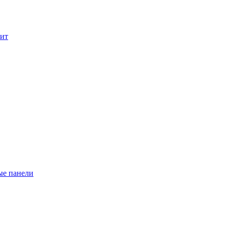
лит
ые панели