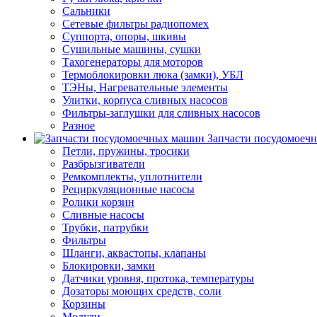
Сальники
Сетевые фильтры радиопомех
Суппорта, опоры, шкивы
Сушильные машины, сушки
Тахогенераторы для моторов
Термоблокировки люка (замки), УБЛ
ТЭНы, Нагревательные элементы
Улитки, корпуса сливных насосов
Фильтры-заглушки для сливных насосов
Разное
Запчасти посудомоеч
Петли, пружины, тросики
Разбрызгиватели
Ремкомплекты, уплотнители
Рециркуляционные насосы
Ролики корзин
Сливные насосы
Трубки, патрубки
Фильтры
Шланги, аквастопы, клапаны
Блокировки, замки
Датчики уровня, протока, температуры
Дозаторы моющих средств, соли
Корзины
Модули