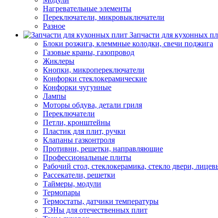
Нагревательные элементы
Переключатели, микровыключатели
Разное
Запчасти для кухонных п
Блоки розжига, клеммные колодки, свечи поджига
Газовые краны, газопровод
Жиклеры
Кнопки, микропереключатели
Конфорки стеклокерамические
Конфорки чугунные
Лампы
Моторы обдува, детали гриля
Переключатели
Петли, кронштейны
Пластик для плит, ручки
Клапаны газконтроля
Противни, решетки, направляющие
Профессиональные плиты
Рабочий стол, стеклокерамика, стекло двери, лицев
Рассекатели, решетки
Таймеры, модули
Термопары
Термостаты, датчики температуры
ТЭНы для отечественных плит