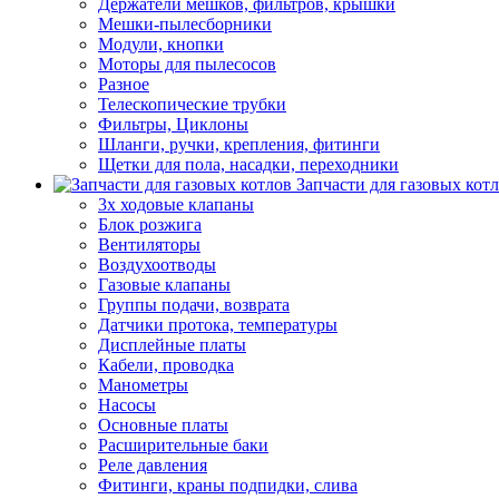
Держатели мешков, фильтров, крышки
Мешки-пылесборники
Модули, кнопки
Моторы для пылесосов
Разное
Телескопические трубки
Фильтры, Циклоны
Шланги, ручки, крепления, фитинги
Щетки для пола, насадки, переходники
Запчасти для газовых кот
3х ходовые клапаны
Блок розжига
Вентиляторы
Воздухоотводы
Газовые клапаны
Группы подачи, возврата
Датчики протока, температуры
Дисплейные платы
Кабели, проводка
Манометры
Насосы
Основные платы
Расширительные баки
Реле давления
Фитинги, краны подпидки, слива