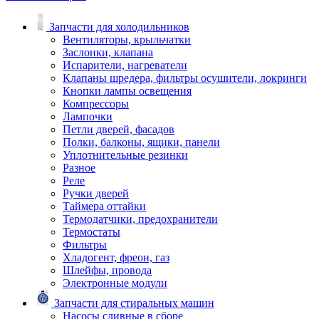
Запчасти для холодильников
Вентиляторы, крыльчатки
Заслонки, клапана
Испарители, нагреватели
Клапаны шредера, фильтры осушители, локринги
Кнопки лампы освещения
Компрессоры
Лампочки
Петли дверей, фасадов
Полки, балконы, ящики, панели
Уплотнительные резинки
Разное
Реле
Ручки дверей
Таймера оттайки
Термодатчики, предохранители
Термостаты
Фильтры
Хладогент, фреон, газ
Шлейфы, провода
Электронные модули
Запчасти для стиральных машин
Насосы сливные в сборе