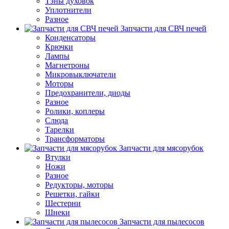
Тэны духовок
Уплотнители
Разное
Запчасти для СВЧ печей
Конденсаторы
Крючки
Лампы
Магнетроны
Микровыключатели
Моторы
Предохранители, диоды
Разное
Ролики, коплеры
Слюда
Тарелки
Трансформаторы
Запчасти для мясорубок
Втулки
Ножи
Разное
Редукторы, моторы
Решетки, гайки
Шестерни
Шнеки
Запчасти для пылесосов