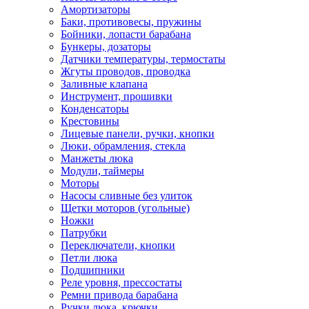
Амортизаторы
Баки, противовесы, пружины
Бойники, лопасти барабана
Бункеры, дозаторы
Датчики температуры, термостаты
Жгуты проводов, проводка
Заливные клапана
Инструмент, прошивки
Конденсаторы
Крестовины
Лицевые панели, ручки, кнопки
Люки, обрамления, стекла
Манжеты люка
Модули, таймеры
Моторы
Насосы сливные без улиток
Щетки моторов (угольные)
Ножки
Патрубки
Переключатели, кнопки
Петли люка
Подшипники
Реле уровня, прессостаты
Ремни привода барабана
Ручки люка, крючки