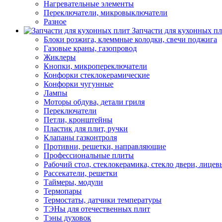
Нагревательные элементы
Переключатели, микровыключатели
Разное
Запчасти для кухонных п
Блоки розжига, клеммные колодки, свечи поджига
Газовые краны, газопровод
Жиклеры
Кнопки, микропереключатели
Конфорки стеклокерамические
Конфорки чугунные
Лампы
Моторы обдува, детали гриля
Переключатели
Петли, кронштейны
Пластик для плит, ручки
Клапаны газконтроля
Противни, решетки, направляющие
Профессиональные плиты
Рабочий стол, стеклокерамика, стекло двери, лицев
Рассекатели, решетки
Таймеры, модули
Термопары
Термостаты, датчики температуры
ТЭНы для отечественных плит
Тэны духовок