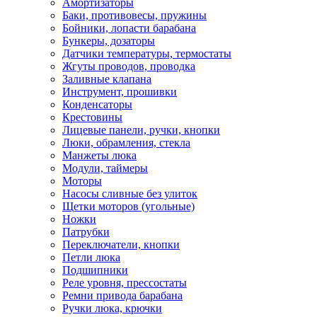
Амортизаторы
Баки, противовесы, пружины
Бойники, лопасти барабана
Бункеры, дозаторы
Датчики температуры, термостаты
Жгуты проводов, проводка
Заливные клапана
Инструмент, прошивки
Конденсаторы
Крестовины
Лицевые панели, ручки, кнопки
Люки, обрамления, стекла
Манжеты люка
Модули, таймеры
Моторы
Насосы сливные без улиток
Щетки моторов (угольные)
Ножки
Патрубки
Переключатели, кнопки
Петли люка
Подшипники
Реле уровня, прессостаты
Ремни привода барабана
Ручки люка, крючки