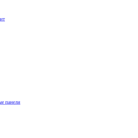
лит
ые панели