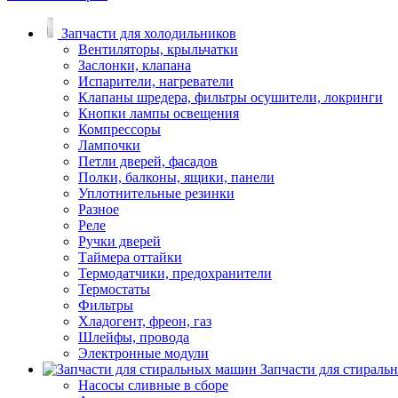
Запчасти для холодильников
Вентиляторы, крыльчатки
Заслонки, клапана
Испарители, нагреватели
Клапаны шредера, фильтры осушители, локринги
Кнопки лампы освещения
Компрессоры
Лампочки
Петли дверей, фасадов
Полки, балконы, ящики, панели
Уплотнительные резинки
Разное
Реле
Ручки дверей
Таймера оттайки
Термодатчики, предохранители
Термостаты
Фильтры
Хладогент, фреон, газ
Шлейфы, провода
Электронные модули
Запчасти для стирал
Насосы сливные в сборе