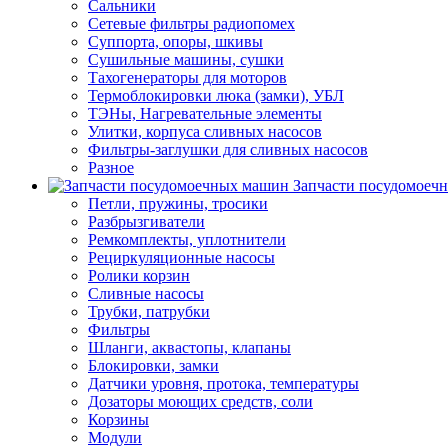
Сальники
Сетевые фильтры радиопомех
Суппорта, опоры, шкивы
Сушильные машины, сушки
Тахогенераторы для моторов
Термоблокировки люка (замки), УБЛ
ТЭНы, Нагревательные элементы
Улитки, корпуса сливных насосов
Фильтры-заглушки для сливных насосов
Разное
Запчасти посудомоеч
Петли, пружины, тросики
Разбрызгиватели
Ремкомплекты, уплотнители
Рециркуляционные насосы
Ролики корзин
Сливные насосы
Трубки, патрубки
Фильтры
Шланги, аквастопы, клапаны
Блокировки, замки
Датчики уровня, протока, температуры
Дозаторы моющих средств, соли
Корзины
Модули