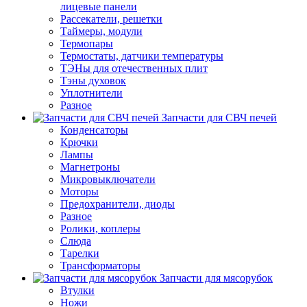
лицевые панели
Рассекатели, решетки
Таймеры, модули
Термопары
Термостаты, датчики температуры
ТЭНы для отечественных плит
Тэны духовок
Уплотнители
Разное
Запчасти для СВЧ печей
Конденсаторы
Крючки
Лампы
Магнетроны
Микровыключатели
Моторы
Предохранители, диоды
Разное
Ролики, коплеры
Слюда
Тарелки
Трансформаторы
Запчасти для мясорубок
Втулки
Ножи