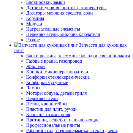
Блокировки, замки
Датчики уровня, протока, температуры
Дозаторы моющих средств, соли
Корзины
Модули
Нагревательные элементы
Переключатели, микровыключатели
Разное
Запчасти для кухонных
плит
Блоки розжига, клеммные колодки, свечи поджига
Газовые краны, газопровод
Жиклеры
Кнопки, микропереключатели
Конфорки стеклокерамические
Конфорки чугунные
Лампы
Моторы обдува, детали гриля
Переключатели
Петли, кронштейны
Пластик для плит, ручки
Клапаны газконтроля
Противни, решетки, направляющие
Профессиональные плиты
Рабочий стол, стеклокерамика, стекло двери,