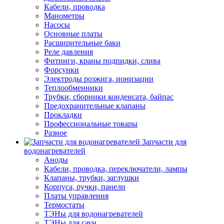
Кабели, проводка
Манометры
Насосы
Основные платы
Расширительные баки
Реле давления
Фитинги, краны подпидки, слива
Форсунки
Электроды розжига, ионизации
Теплообменники
Трубки, сборники конденсата, байпас
Предохранительные клапаны
Прокладки
Профессиональные товары
Разное
Запчасти для
водонагревателей
Аноды
Кабели, проводка, переключатели, лампы
Клапаны, трубки, заглушки
Корпуса, ручки, панели
Платы управления
Термостаты
ТЭНы для водонагревателей
ТЭНы для саун