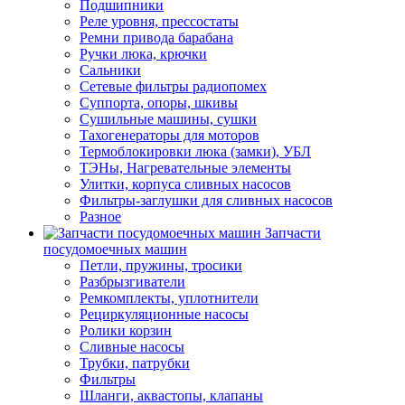
Подшипники
Реле уровня, прессостаты
Ремни привода барабана
Ручки люка, крючки
Сальники
Сетевые фильтры радиопомех
Суппорта, опоры, шкивы
Сушильные машины, сушки
Тахогенераторы для моторов
Термоблокировки люка (замки), УБЛ
ТЭНы, Нагревательные элементы
Улитки, корпуса сливных насосов
Фильтры-заглушки для сливных насосов
Разное
Запчасти
посудомоечных машин
Петли, пружины, тросики
Разбрызгиватели
Ремкомплекты, уплотнители
Рециркуляционные насосы
Ролики корзин
Сливные насосы
Трубки, патрубки
Фильтры
Шланги, аквастопы, клапаны