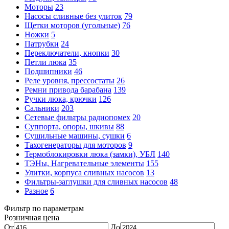
Моторы
23
Насосы сливные без улиток
79
Щетки моторов (угольные)
76
Ножки
5
Патрубки
24
Переключатели, кнопки
30
Петли люка
35
Подшипники
46
Реле уровня, прессостаты
26
Ремни привода барабана
139
Ручки люка, крючки
126
Сальники
203
Сетевые фильтры радиопомех
20
Суппорта, опоры, шкивы
88
Сушильные машины, сушки
6
Тахогенераторы для моторов
9
Термоблокировки люка (замки), УБЛ
140
ТЭНы, Нагревательные элементы
155
Улитки, корпуса сливных насосов
13
Фильтры-заглушки для сливных насосов
48
Разное
6
Фильтр по параметрам
Розничная цена
От
До