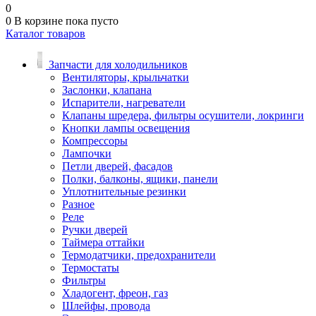
0
0
В корзине
пока пусто
Каталог товаров
Запчасти для холодильников
Вентиляторы, крыльчатки
Заслонки, клапана
Испарители, нагреватели
Клапаны шредера, фильтры осушители, локринги
Кнопки лампы освещения
Компрессоры
Лампочки
Петли дверей, фасадов
Полки, балконы, ящики, панели
Уплотнительные резинки
Разное
Реле
Ручки дверей
Таймера оттайки
Термодатчики, предохранители
Термостаты
Фильтры
Хладогент, фреон, газ
Шлейфы, провода