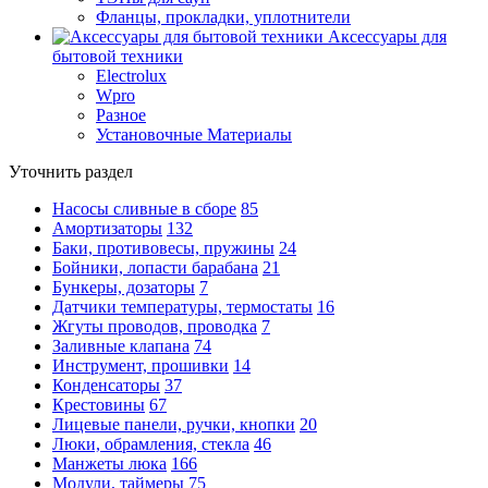
Фланцы, прокладки, уплотнители
Аксессуары для
бытовой техники
Electrolux
Wpro
Разное
Установочные Материалы
Уточнить раздел
Насосы сливные в сборе
85
Амортизаторы
132
Баки, противовесы, пружины
24
Бойники, лопасти барабана
21
Бункеры, дозаторы
7
Датчики температуры, термостаты
16
Жгуты проводов, проводка
7
Заливные клапана
74
Инструмент, прошивки
14
Конденсаторы
37
Крестовины
67
Лицевые панели, ручки, кнопки
20
Люки, обрамления, стекла
46
Манжеты люка
166
Модули, таймеры
75