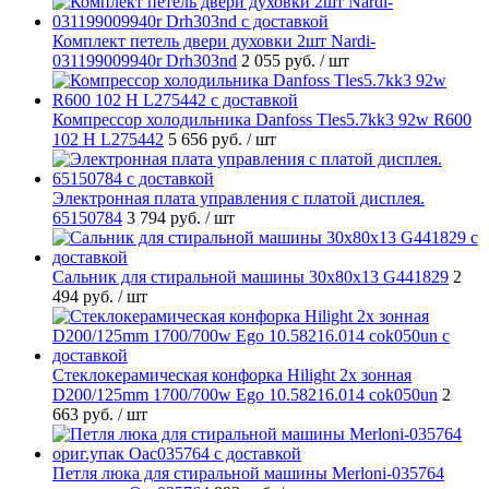
Комплект петель двери духовки 2шт Nardi-
031199009940r Drh303nd
2 055 руб.
/ шт
Компрессор холодильника Danfoss Tles5.7kk3 92w R600
102 H L275442
5 656 руб.
/ шт
Электронная плата управления с платой дисплея.
65150784
3 794 руб.
/ шт
Cальник для стиральной машины 30x80x13 G441829
2
494 руб.
/ шт
Стеклокерамическая конфорка Hilight 2х зонная
D200/125mm 1700/700w Ego 10.58216.014 cok050un
2
663 руб.
/ шт
Петля люка для стиральной машины Merloni-035764