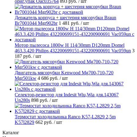
ориг.упак Oac035764
893 руб.
/ шт
Держатель корпуса + шестерня мясорубки Braun
Br7001044 Mgr902br
1 481 руб.
/ шт
Мотор пылесоса 1800w H 114/30mm D120mm Domel
463.3.420 Philips 432200699151-432200900691 Vac059un
3
187 руб.
/ шт
Двигатель мясорубки Kenwood Mg700-710-720
Mgr501kw
4 686 руб.
/ шт
Селектор-резистор для Indesit Wiu,Wia для.143067
Un280s
898 руб.
/ шт
Термостат холодильника Ranco K57-L2829 2,5m
K57l2829
662 руб.
/ шт
Каталог