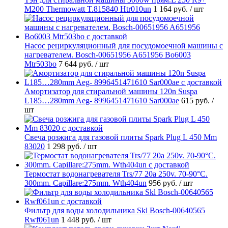
M200 Thermowatt T.815840 Htr010un
1 164 руб.
/ шт
Насос рециркуляционный для посудомоечной машины с
нагревателем. Bosch-00651956 A651956 Bo6003
Mtr503bo
7 644 руб.
/ шт
Амортизатор для стиральной машины 120n Suspa
L185…280mm Aeg- 8996451471610 Sar000ae
615 руб.
/
шт
Свеча розжига для газовой плиты Spark Plug L 450 Mm
83020
1 298 руб.
/ шт
Термостат водонагревателя Trs/77 20a 250v. 70-90°C.
300mm. Capillare:275mm. Wth404un
956 руб.
/ шт
Фильтр для воды холодильника Skl Bosch-00640565
Rwf061un
1 448 руб.
/ шт