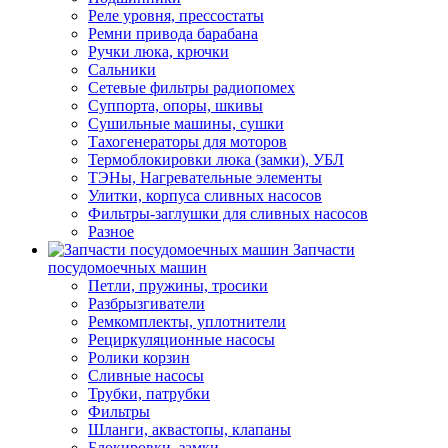
Реле уровня, прессостаты
Ремни привода барабана
Ручки люка, крючки
Сальники
Сетевые фильтры радиопомех
Суппорта, опоры, шкивы
Сушильные машины, сушки
Тахогенераторы для моторов
Термоблокировки люка (замки), УБЛ
ТЭНы, Нагревательные элементы
Улитки, корпуса сливных насосов
Фильтры-заглушки для сливных насосов
Разное
Запчасти
посудомоечных машин
Петли, пружины, тросики
Разбрызгиватели
Ремкомплекты, уплотнители
Рециркуляционные насосы
Ролики корзин
Сливные насосы
Трубки, патрубки
Фильтры
Шланги, аквастопы, клапаны
Блокировки, замки