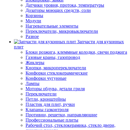
Датчики уровня, протока, температуры
Дозаторы моющих средств, соли
Корзины
Модули
Нагревательные элементы
Переключатели, микровыключатели
Разное
Запчасти для кухонных
плит
Блоки розжига, клеммные колодки, свечи поджига
Газовые краны, газопровод
Жиклеры
Кнопки, микропереключатели
Конфорки стеклокерамические
Конфорки чугунные
Лампы
Моторы обдува, детали гриля
Переключатели
Петли, кронштейны
Пластик для плит, ручки
Клапаны газконтроля
Противни, решетки, направляющие
Профессиональные плиты
Рабочий стол, стеклокерамика, стекло двери,