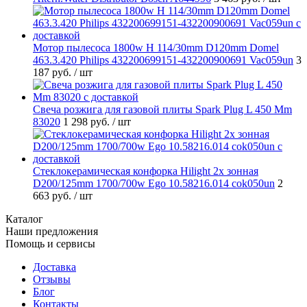
Мотор пылесоса 1800w H 114/30mm D120mm Domel
463.3.420 Philips 432200699151-432200900691 Vac059un
3
187 руб.
/ шт
Свеча розжига для газовой плиты Spark Plug L 450 Mm
83020
1 298 руб.
/ шт
Стеклокерамическая конфорка Hilight 2х зонная
D200/125mm 1700/700w Ego 10.58216.014 cok050un
2
663 руб.
/ шт
Каталог
Наши предложения
Помощь и сервисы
Доставка
Отзывы
Блог
Контакты