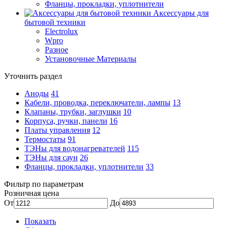
Фланцы, прокладки, уплотнители
Аксессуары для
бытовой техники
Electrolux
Wpro
Разное
Установочные Материалы
Уточнить раздел
Аноды
41
Кабели, проводка, переключатели, лампы
13
Клапаны, трубки, заглушки
10
Корпуса, ручки, панели
16
Платы управления
12
Термостаты
91
ТЭНы для водонагревателей
115
ТЭНы для саун
26
Фланцы, прокладки, уплотнители
33
Фильтр по параметрам
Розничная цена
От
До
Показать