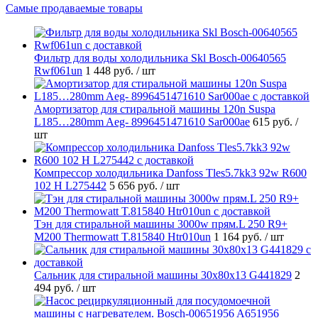
Самые продаваемые товары
Фильтр для воды холодильника Skl Bosch-00640565
Rwf061un
1 448 руб.
/ шт
Амортизатор для стиральной машины 120n Suspa
L185…280mm Aeg- 8996451471610 Sar000ae
615 руб.
/
шт
Компрессор холодильника Danfoss Tles5.7kk3 92w R600
102 H L275442
5 656 руб.
/ шт
Тэн для стиральной машины 3000w прям.L 250 R9+
M200 Thermowatt T.815840 Htr010un
1 164 руб.
/ шт
Cальник для стиральной машины 30x80x13 G441829
2
494 руб.
/ шт