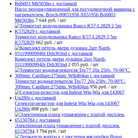
Насос рециркуляционный для посудомоечной машины с
нагревателем. Bosch-00651956 A651956 Bo6003
Mtr503bo
7 644 руб.
/ шт
Термостат холодильника Ranco K57-L2829 2,5m
K57l2829
662 руб.
/ шт
Комплект петель двери духовки 2шт Nardi-
031199009940r Drh303nd
2 055 руб.
/ шт
Термостат водонагревателя Trs/77 20a 250v. 70-90°C.
300mm. Capillare:275mm. Wth404un
956 руб.
/ шт
Селектор-резистор для Indesit Wiu,Wia для.143067
Un280s
898 руб.
/ шт
Электронная плата управления с платой дисплея.
65150784
3 794 руб.
/ шт