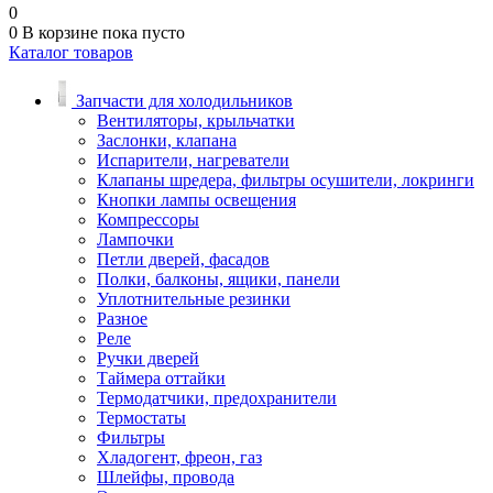
0
0
В корзине
пока пусто
Каталог товаров
Запчасти для холодильников
Вентиляторы, крыльчатки
Заслонки, клапана
Испарители, нагреватели
Клапаны шредера, фильтры осушители, локринги
Кнопки лампы освещения
Компрессоры
Лампочки
Петли дверей, фасадов
Полки, балконы, ящики, панели
Уплотнительные резинки
Разное
Реле
Ручки дверей
Таймера оттайки
Термодатчики, предохранители
Термостаты
Фильтры
Хладогент, фреон, газ
Шлейфы, провода