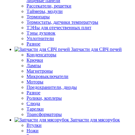
лицевые панели
Рассекатели, решетки
Таймеры, модули
Термопары
Термостаты, датчики температуры
ТЭНы для отечественных плит
Тэны духовок
Уплотнители
Разное
Запчасти для СВЧ печей
Конденсаторы
Крючки
Лампы
Магнетроны
Микровыключатели
Моторы
Предохранители, диоды
Разное
Ролики, коплеры
Слюда
Тарелки
Трансформаторы
Запчасти для мясорубок
Втулки
Ножи