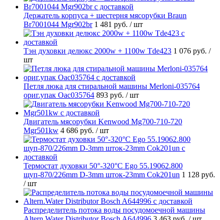
Держатель корпуса + шестерня мясорубки Braun
Br7001044 Mgr902br
1 481 руб.
/ шт
Тэн духовки делюкс 2000w + 1100w Tde423
1 076 руб.
/
шт
Петля люка для стиральной машины Merloni-035764
ориг.упак Oac035764
893 руб.
/ шт
Двигатель мясорубки Kenwood Mg700-710-720
Mgr501kw
4 686 руб.
/ шт
Термостат духовки 50°-320°C Ego 55.19062.800
щуп-870/226mm D-3mm шток-23mm Cok201un
1 128 руб.
/ шт
Распределитель потока воды посудомоечной машины
Altern.Water Distributor Bosch A644996
3 463 руб.
/ шт