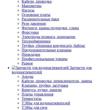
Кабели, проводка
Манометры
Насосы
Основные платы
Расширительные баки
Реле давления
Фитинги, краны подпидки, слива
Форсунки
Электроды розжига, ионизации
Теплообменники
Трубки, сборники конденсата, байпас
Предохранительные клапаны
Прокладки
Профессиональные товары
Разное
Запчасти для
водонагревателей
Аноды
Кабели, проводка, переключатели, лампы
Клапаны, трубки, заглушки
Корпуса, ручки, панели
Платы управления
Термостаты
ТЭНы для водонагревателей
ТЭНы для саун