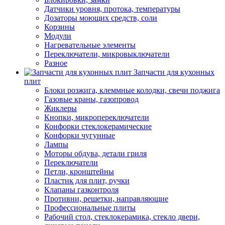
Датчики уровня, протока, температуры
Дозаторы моющих средств, соли
Корзины
Модули
Нагревательные элементы
Переключатели, микровыключатели
Разное
Запчасти для кухонных
плит
Блоки розжига, клеммные колодки, свечи поджига
Газовые краны, газопровод
Жиклеры
Кнопки, микропереключатели
Конфорки стеклокерамические
Конфорки чугунные
Лампы
Моторы обдува, детали гриля
Переключатели
Петли, кронштейны
Пластик для плит, ручки
Клапаны газконтроля
Противни, решетки, направляющие
Профессиональные плиты
Рабочий стол, стеклокерамика, стекло двери,