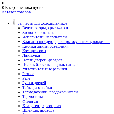
0
0
В корзине
пока пусто
Каталог товаров
Запчасти для холодильников
Вентиляторы, крыльчатки
Заслонки, клапана
Испарители, нагреватели
Клапаны шредера, фильтры осушители, локринги
Кнопки лампы освещения
Компрессоры
Лампочки
Петли дверей, фасадов
Полки, балконы, ящики, панели
Уплотнительные резинки
Разное
Реле
Ручки дверей
Таймера оттайки
Термодатчики, предохранители
Термостаты
Фильтры
Хладогент, фреон, газ
Шлейфы, провода