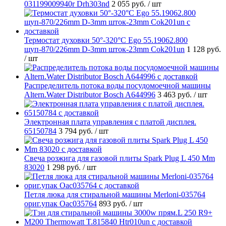
031199009940r Drh303nd
2 055 руб.
/ шт
Термостат духовки 50°-320°C Ego 55.19062.800
щуп-870/226mm D-3mm шток-23mm Cok201un
1 128 руб.
/ шт
Распределитель потока воды посудомоечной машины
Altern.Water Distributor Bosch A644996
3 463 руб.
/ шт
Электронная плата управления с платой дисплея.
65150784
3 794 руб.
/ шт
Свеча розжига для газовой плиты Spark Plug L 450 Mm
83020
1 298 руб.
/ шт
Петля люка для стиральной машины Merloni-035764
ориг.упак Oac035764
893 руб.
/ шт