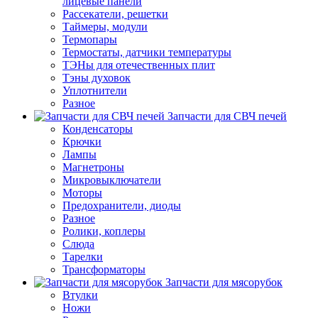
лицевые панели
Рассекатели, решетки
Таймеры, модули
Термопары
Термостаты, датчики температуры
ТЭНы для отечественных плит
Тэны духовок
Уплотнители
Разное
Запчасти для СВЧ печей
Конденсаторы
Крючки
Лампы
Магнетроны
Микровыключатели
Моторы
Предохранители, диоды
Разное
Ролики, коплеры
Слюда
Тарелки
Трансформаторы
Запчасти для мясорубок
Втулки
Ножи