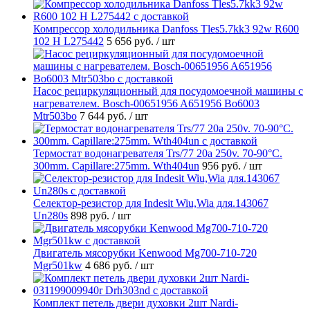
Компрессор холодильника Danfoss Tles5.7kk3 92w R600
102 H L275442
5 656 руб.
/ шт
Насос рециркуляционный для посудомоечной машины с
нагревателем. Bosch-00651956 A651956 Bo6003
Mtr503bo
7 644 руб.
/ шт
Термостат водонагревателя Trs/77 20a 250v. 70-90°C.
300mm. Capillare:275mm. Wth404un
956 руб.
/ шт
Селектор-резистор для Indesit Wiu,Wia для.143067
Un280s
898 руб.
/ шт
Двигатель мясорубки Kenwood Mg700-710-720
Mgr501kw
4 686 руб.
/ шт
Комплект петель двери духовки 2шт Nardi-