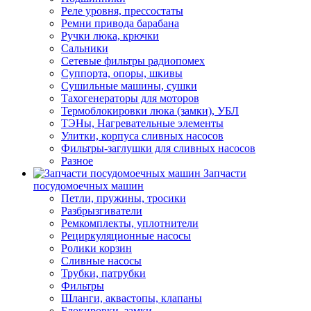
Реле уровня, прессостаты
Ремни привода барабана
Ручки люка, крючки
Сальники
Сетевые фильтры радиопомех
Суппорта, опоры, шкивы
Сушильные машины, сушки
Тахогенераторы для моторов
Термоблокировки люка (замки), УБЛ
ТЭНы, Нагревательные элементы
Улитки, корпуса сливных насосов
Фильтры-заглушки для сливных насосов
Разное
Запчасти
посудомоечных машин
Петли, пружины, тросики
Разбрызгиватели
Ремкомплекты, уплотнители
Рециркуляционные насосы
Ролики корзин
Сливные насосы
Трубки, патрубки
Фильтры
Шланги, аквастопы, клапаны
Блокировки, замки