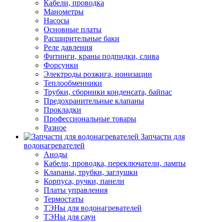
Кабели, проводка
Манометры
Насосы
Основные платы
Расширительные баки
Реле давления
Фитинги, краны подпидки, слива
Форсунки
Электроды розжига, ионизации
Теплообменники
Трубки, сборники конденсата, байпас
Предохранительные клапаны
Прокладки
Профессиональные товары
Разное
Запчасти для
водонагревателей
Аноды
Кабели, проводка, переключатели, лампы
Клапаны, трубки, заглушки
Корпуса, ручки, панели
Платы управления
Термостаты
ТЭНы для водонагревателей
ТЭНы для саун