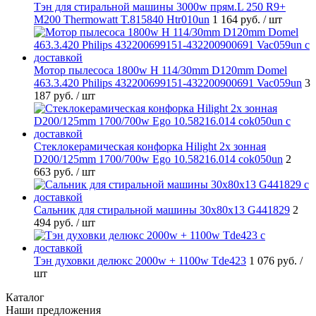
Тэн для стиральной машины 3000w прям.L 250 R9+
M200 Thermowatt T.815840 Htr010un
1 164 руб.
/ шт
Мотор пылесоса 1800w H 114/30mm D120mm Domel
463.3.420 Philips 432200699151-432200900691 Vac059un
3
187 руб.
/ шт
Стеклокерамическая конфорка Hilight 2х зонная
D200/125mm 1700/700w Ego 10.58216.014 cok050un
2
663 руб.
/ шт
Cальник для стиральной машины 30x80x13 G441829
2
494 руб.
/ шт
Тэн духовки делюкс 2000w + 1100w Tde423
1 076 руб.
/
шт
Каталог
Наши предложения