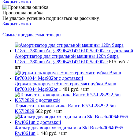
Закрыть окно
Произошла ошибка
Не удалось успешно подписаться на рассылку.
Закрыть окно
Самые продаваемые товары
Амортизатор для стиральной машины 120n Suspa
L185…280mm Aeg- 8996451471610 Sar000ae
615 руб.
/
шт
Держатель корпуса + шестерня мясорубки Braun
Br7001044 Mgr902br
1 481 руб.
/ шт
Термостат холодильника Ranco K57-L2829 2,5m
K57l2829
662 руб.
/ шт
Фильтр для воды холодильника Skl Bosch-00640565
Rwf061un
1 448 руб.
/ шт