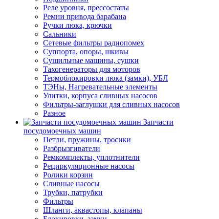
Реле уровня, прессостаты
Ремни привода барабана
Ручки люка, крючки
Сальники
Сетевые фильтры радиопомех
Суппорта, опоры, шкивы
Сушильные машины, сушки
Тахогенераторы для моторов
Термоблокировки люка (замки), УБЛ
ТЭНы, Нагревательные элементы
Улитки, корпуса сливных насосов
Фильтры-заглушки для сливных насосов
Разное
Запчасти
посудомоечных машин
Петли, пружины, тросики
Разбрызгиватели
Ремкомплекты, уплотнители
Рециркуляционные насосы
Ролики корзин
Сливные насосы
Трубки, патрубки
Фильтры
Шланги, аквастопы, клапаны
Блокировки, замки