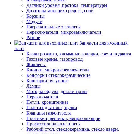
Датчики уровня, протока, температуры
Дозаторы моющих средств, соли
Корзины
Модули
Нагревательные элементы
Переключатели, микровыключатели
Разное
Запчасти для кухонных
плит
Блоки розжига, клеммные колодки, свечи поджига
Газовые краны, газопровод
Жиклеры
Кнопки, микропереключатели
Конфорки стеклокерамические
Конфорки чугунные
Лампы
Моторы обдува, детали гриля
Переключатели
Петли, кронштейны
Пластик для плит, ручки
Клапаны газконтроля
Противни, решетки, направляющие
Профессиональные плиты
Рабочий стол, стеклокерамика, стекло двери,