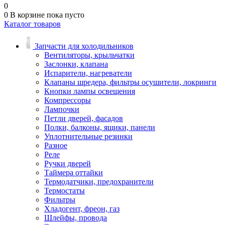
0
0
В корзине
пока пусто
Каталог товаров
Запчасти для холодильников
Вентиляторы, крыльчатки
Заслонки, клапана
Испарители, нагреватели
Клапаны шредера, фильтры осушители, локринги
Кнопки лампы освещения
Компрессоры
Лампочки
Петли дверей, фасадов
Полки, балконы, ящики, панели
Уплотнительные резинки
Разное
Реле
Ручки дверей
Таймера оттайки
Термодатчики, предохранители
Термостаты
Фильтры
Хладогент, фреон, газ
Шлейфы, провода