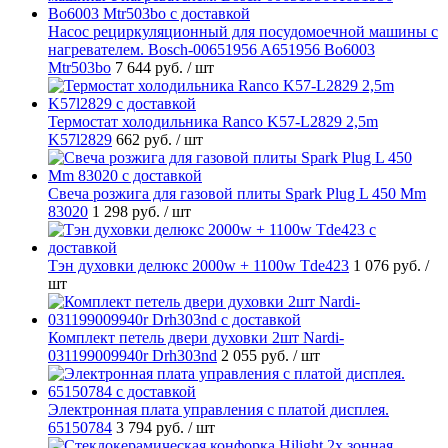
Насос рециркуляционный для посудомоечной машины с
нагревателем. Bosch-00651956 A651956 Bo6003
Mtr503bo
7 644 руб.
/ шт
Термостат холодильника Ranco K57-L2829 2,5m
K57l2829
662 руб.
/ шт
Свеча розжига для газовой плиты Spark Plug L 450 Mm
83020
1 298 руб.
/ шт
Тэн духовки делюкс 2000w + 1100w Tde423
1 076 руб.
/
шт
Комплект петель двери духовки 2шт Nardi-
031199009940r Drh303nd
2 055 руб.
/ шт
Электронная плата управления с платой дисплея.
65150784
3 794 руб.
/ шт