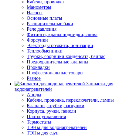
Кабели, проводка
Манометры
Насосы
Основные платы
Расширительные баки
Реле давления
Фитинги, краны подпидки, слива
Форсунки
Электроды розжига, ионизации
Теплообменники
Трубки, сборники конденсата, байпас
Предохранительные клапаны
Прокладки
Профессиональные товары
Разное
Запчасти для
водонагревателей
Аноды
Кабели, проводка, переключатели, лампы
Клапаны, трубки, заглушки
Корпуса, ручки, панели
Платы управления
Термостаты
ТЭНы для водонагревателей
ТЭНы для саун