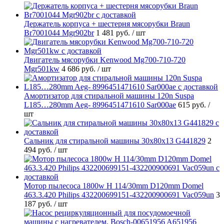
Держатель корпуса + шестерня мясорубки Braun
Br7001044 Mgr902br
1 481 руб.
/ шт
Двигатель мясорубки Kenwood Mg700-710-720
Mgr501kw
4 686 руб.
/ шт
Амортизатор для стиральной машины 120n Suspa
L185…280mm Aeg- 8996451471610 Sar000ae
615 руб.
/
шт
Cальник для стиральной машины 30x80x13 G441829
2
494 руб.
/ шт
Мотор пылесоса 1800w H 114/30mm D120mm Domel
463.3.420 Philips 432200699151-432200900691 Vac059un
3
187 руб.
/ шт