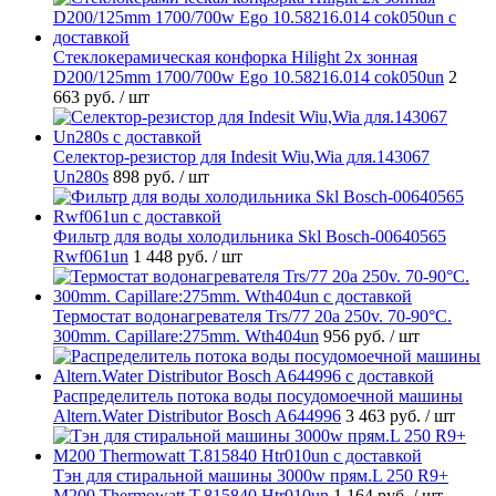
Стеклокерамическая конфорка Hilight 2х зонная
D200/125mm 1700/700w Ego 10.58216.014 cok050un
2
663 руб.
/ шт
Селектор-резистор для Indesit Wiu,Wia для.143067
Un280s
898 руб.
/ шт
Фильтр для воды холодильника Skl Bosch-00640565
Rwf061un
1 448 руб.
/ шт
Термостат водонагревателя Trs/77 20a 250v. 70-90°C.
300mm. Capillare:275mm. Wth404un
956 руб.
/ шт
Распределитель потока воды посудомоечной машины
Altern.Water Distributor Bosch A644996
3 463 руб.
/ шт
Тэн для стиральной машины 3000w прям.L 250 R9+
M200 Thermowatt T.815840 Htr010un
1 164 руб.
/ шт