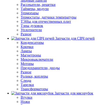
лицевые панели
Рассекатели, решетки
Таймеры, модули
Термопары
Термостаты, датчики температуры
ТЭНы для отечественных плит
Тэны духовок
Уплотнители
Разное
Запчасти для СВЧ печей
Конденсаторы
Крючки
Лампы
Магнетроны
Микровыключатели
Моторы
Предохранители, диоды
Разное
Ролики, коплеры
Слюда
Тарелки
Трансформаторы
Запчасти для мясорубок
Втулки
Ножи