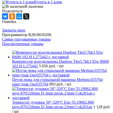
Купить в 1 клик
В наличии
Поделиться
Ошибка
Закрыть окно
Программатор B2818650200
Самые продаваемые товары
Просмотренные товары
Компрессор холодильника Danfoss Tles5.7kk3 92w R600
102 H L275442
5 656 руб.
/ шт
Петля люка для стиральной машины Merloni-035764
ориг.упак Oac035764
893 руб.
/ шт
Термостат духовки 50°-320°C Ego 55.19062.800
щуп-870/226mm D-3mm шток-23mm Cok201un
1 128 руб.
/ шт