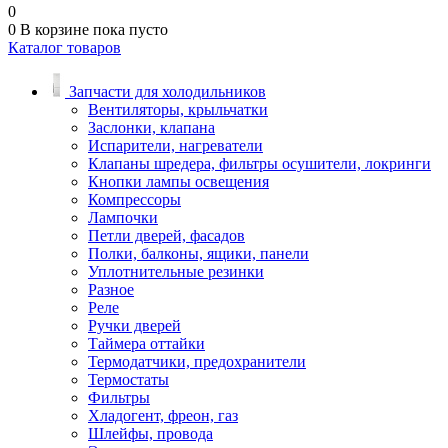
0
0
В корзине
пока пусто
Каталог товаров
Запчасти для холодильников
Вентиляторы, крыльчатки
Заслонки, клапана
Испарители, нагреватели
Клапаны шредера, фильтры осушители, локринги
Кнопки лампы освещения
Компрессоры
Лампочки
Петли дверей, фасадов
Полки, балконы, ящики, панели
Уплотнительные резинки
Разное
Реле
Ручки дверей
Таймера оттайки
Термодатчики, предохранители
Термостаты
Фильтры
Хладогент, фреон, газ
Шлейфы, провода