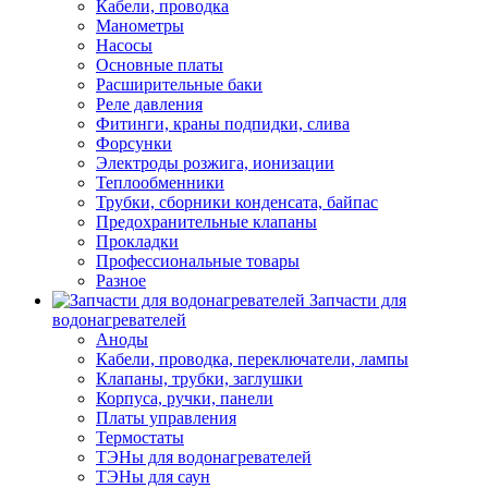
Кабели, проводка
Манометры
Насосы
Основные платы
Расширительные баки
Реле давления
Фитинги, краны подпидки, слива
Форсунки
Электроды розжига, ионизации
Теплообменники
Трубки, сборники конденсата, байпас
Предохранительные клапаны
Прокладки
Профессиональные товары
Разное
Запчасти для
водонагревателей
Аноды
Кабели, проводка, переключатели, лампы
Клапаны, трубки, заглушки
Корпуса, ручки, панели
Платы управления
Термостаты
ТЭНы для водонагревателей
ТЭНы для саун