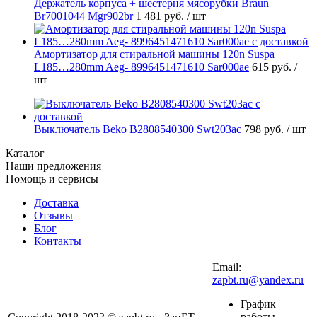
Держатель корпуса + шестерня мясорубки Braun
Br7001044 Mgr902br
1 481 руб.
/ шт
Амортизатор для стиральной машины 120n Suspa
L185…280mm Aeg- 8996451471610 Sar000ae
615 руб.
/
шт
Выключатель Beko B2808540300 Swt203ac
798 руб.
/ шт
Каталог
Наши предложения
Помощь и сервисы
Доставка
Отзывы
Блог
Контакты
Email:
zapbt.ru@yandex.ru
График
работы