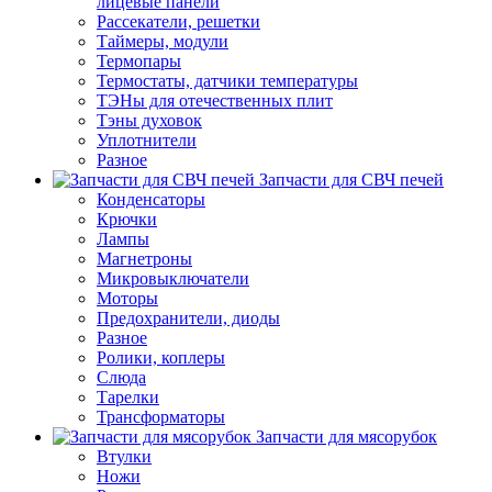
лицевые панели
Рассекатели, решетки
Таймеры, модули
Термопары
Термостаты, датчики температуры
ТЭНы для отечественных плит
Тэны духовок
Уплотнители
Разное
Запчасти для СВЧ печей
Конденсаторы
Крючки
Лампы
Магнетроны
Микровыключатели
Моторы
Предохранители, диоды
Разное
Ролики, коплеры
Слюда
Тарелки
Трансформаторы
Запчасти для мясорубок
Втулки
Ножи