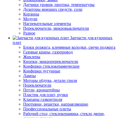
Датчики уровня, протока, температуры
Дозаторы моющих средств, соли
Корзины
Модули
Нагревательные элементы
Переключатели, микровыключатели
Разное
Запчасти для кухонных
плит
Блоки розжига, клеммные колодки, свечи поджига
Газовые краны, газопровод
Жиклеры
Кнопки, микропереключатели
Конфорки стеклокерамические
Конфорки чугунные
Лампы
Моторы обдува, детали гриля
Переключатели
Петли, кронштейны
Пластик для плит, ручки
Клапаны газконтроля
Противни, решетки, направляющие
Профессиональные плиты
Рабочий стол, стеклокерамика, стекло двери,