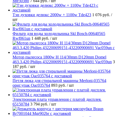
Mtr503bo
7 644 руб.
/ шт
Тэн духовки делюкс 2000w + 1100w Tde423
1 076 руб.
/
шт
Фильтр для воды холодильника Skl Bosch-00640565
Rwf061un
1 448 руб.
/ шт
Мотор пылесоса 1800w H 114/30mm D120mm Domel
463.3.420 Philips 432200699151-432200900691 Vac059un
3
187 руб.
/ шт
Петля люка для стиральной машины Merloni-035764
ориг.упак Oac035764
893 руб.
/ шт
Электронная плата управления с платой дисплея.
65150784
3 794 руб.
/ шт