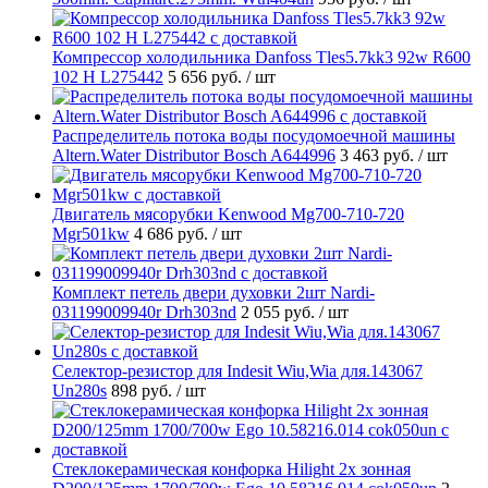
Компрессор холодильника Danfoss Tles5.7kk3 92w R600
102 H L275442
5 656 руб.
/ шт
Распределитель потока воды посудомоечной машины
Altern.Water Distributor Bosch A644996
3 463 руб.
/ шт
Двигатель мясорубки Kenwood Mg700-710-720
Mgr501kw
4 686 руб.
/ шт
Комплект петель двери духовки 2шт Nardi-
031199009940r Drh303nd
2 055 руб.
/ шт
Селектор-резистор для Indesit Wiu,Wia для.143067
Un280s
898 руб.
/ шт
Стеклокерамическая конфорка Hilight 2х зонная