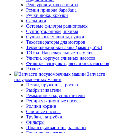
Реле уровня, прессостаты
Ремни привода барабана
Ручки люка, крючки
Сальники
Сетевые фильтры радиопомех
Суппорта, опоры, шкивы
Сушильные машины, сушки
Тахогенераторы для моторов
Термоблокировки люка (замки), УБЛ
ТЭНы, Нагревательные элементы
Улитки, корпуса сливных насосов
Фильтры-заглушки для сливных насосов
Разное
Запчасти
посудомоечных машин
Петли, пружины, тросики
Разбрызгиватели
Ремкомплекты, уплотнители
Рециркуляционные насосы
Ролики корзин
Сливные насосы
Трубки, патрубки
Фильтры
Шланги, аквастопы, клапаны
Блокировки, замки