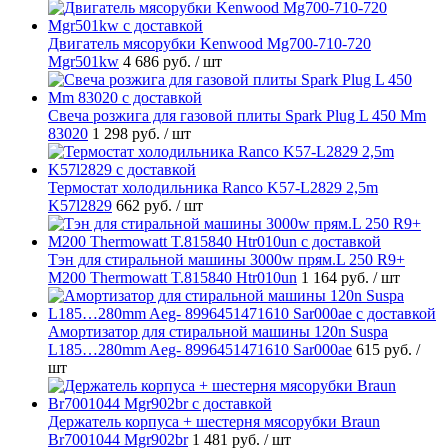
Двигатель мясорубки Kenwood Mg700-710-720
Mgr501kw
4 686 руб.
/ шт
Свеча розжига для газовой плиты Spark Plug L 450 Mm
83020
1 298 руб.
/ шт
Термостат холодильника Ranco K57-L2829 2,5m
K57l2829
662 руб.
/ шт
Тэн для стиральной машины 3000w прям.L 250 R9+
M200 Thermowatt T.815840 Htr010un
1 164 руб.
/ шт
Амортизатор для стиральной машины 120n Suspa
L185…280mm Aeg- 8996451471610 Sar000ae
615 руб.
/
шт
Держатель корпуса + шестерня мясорубки Braun
Br7001044 Mgr902br
1 481 руб.
/ шт