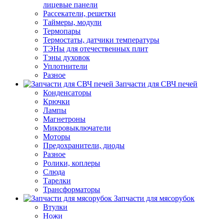
лицевые панели
Рассекатели, решетки
Таймеры, модули
Термопары
Термостаты, датчики температуры
ТЭНы для отечественных плит
Тэны духовок
Уплотнители
Разное
Запчасти для СВЧ печей
Конденсаторы
Крючки
Лампы
Магнетроны
Микровыключатели
Моторы
Предохранители, диоды
Разное
Ролики, коплеры
Слюда
Тарелки
Трансформаторы
Запчасти для мясорубок
Втулки
Ножи