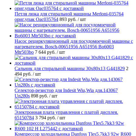
Петля люка для стиральной машины Merloni-035764
ориг.упак Oac035764
893 руб.
/ шт
Насос рециркуляционный для посудомоечной машины с
нагревателем. Bosch-00651956 A651956 Bo6003
Mtr503bo
7 644 руб.
/ шт
Cальник для стиральной машины 30x80x13 G441829
2
494 руб.
/ шт
Селектор-резистор для Indesit Wiu,Wia для.143067
Un280s
898 руб.
/ шт
Электронная плата управления с платой дисплея.
65150784
3 794 руб.
/ шт
Компрессор холодильника Danfoss Tles5.7kk3 92w R600