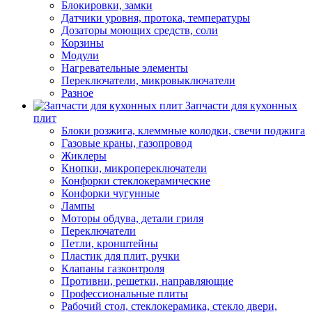
Блокировки, замки
Датчики уровня, протока, температуры
Дозаторы моющих средств, соли
Корзины
Модули
Нагревательные элементы
Переключатели, микровыключатели
Разное
Запчасти для кухонных
плит
Блоки розжига, клеммные колодки, свечи поджига
Газовые краны, газопровод
Жиклеры
Кнопки, микропереключатели
Конфорки стеклокерамические
Конфорки чугунные
Лампы
Моторы обдува, детали гриля
Переключатели
Петли, кронштейны
Пластик для плит, ручки
Клапаны газконтроля
Противни, решетки, направляющие
Профессиональные плиты
Рабочий стол, стеклокерамика, стекло двери,