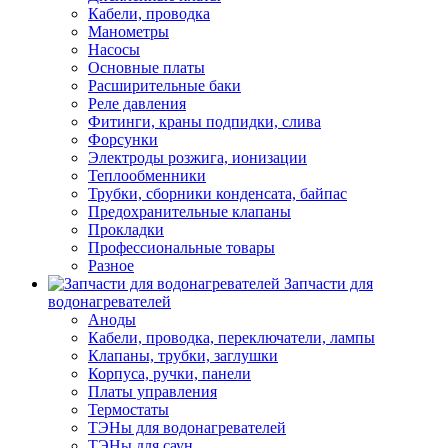
Кабели, проводка
Манометры
Насосы
Основные платы
Расширительные баки
Реле давления
Фитинги, краны подпидки, слива
Форсунки
Электроды розжига, ионизации
Теплообменники
Трубки, сборники конденсата, байпас
Предохранительные клапаны
Прокладки
Профессиональные товары
Разное
Запчасти для
водонагревателей
Аноды
Кабели, проводка, переключатели, лампы
Клапаны, трубки, заглушки
Корпуса, ручки, панели
Платы управления
Термостаты
ТЭНы для водонагревателей
ТЭНы для саун