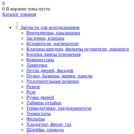
0
0
В корзине
пока пусто
Каталог товаров
Запчасти для холодильников
Вентиляторы, крыльчатки
Заслонки, клапана
Испарители, нагреватели
Клапаны шредера, фильтры осушители, локринги
Кнопки лампы освещения
Компрессоры
Лампочки
Петли дверей, фасадов
Полки, балконы, ящики, панели
Уплотнительные резинки
Разное
Реле
Ручки дверей
Таймера оттайки
Термодатчики, предохранители
Термостаты
Фильтры
Хладогент, фреон, газ
Шлейфы, провода