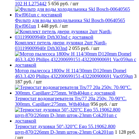
102 H L275442
5 656 руб.
/ шт
Фильтр для воды холодильника Skl Bosch-00640565
Rwf061un
1 448 руб.
/ шт
Комплект петель двери духовки 2шт Nardi-
031199009940r Drh303nd
2 055 руб.
/ шт
Мотор пылесоса 1800w H 114/30mm D120mm Domel
463.3.420 Philips 432200699151-432200900691 Vac059un
3
187 руб.
/ шт
Термостат водонагревателя Trs/77 20a 250v. 70-90°C.
300mm. Capillare:275mm. Wth404un
956 руб.
/ шт
Термостат духовки 50°-320°C Ego 55.19062.800
щуп-870/226mm D-3mm шток-23mm Cok201un
1 128 руб.
/ шт