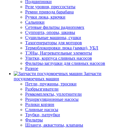
Подшипники
Реле уровня, прессостаты
Ремни привода барабана
Ручки люка, крючки
Сальники
Сетевые фильтры радиопомех
Суппорта, опоры, шкивы
Сушильные машины, сушки
Тахогенераторы для моторов
Термоблокировки люка (замки), УБЛ
ТЭНы, Нагревательные элементы
Улитки, корпуса сливных насосов
Фильтры-заглушки для сливных насосов
Разное
Запчасти
посудомоечных машин
Петли, пружины, тросики
Разбрызгиватели
Ремкомплекты, уплотнители
Рециркуляционные насосы
Ролики корзин
Сливные насосы
Трубки, патрубки
Фильтры
Шланги, аквастопы, клапаны