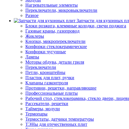
Нагревательные элементы
Переключатели, микровыключатели
Разное
Запчасти для кухонных п
Блоки розжига, клеммные колодки, свечи поджига
Газовые краны, газопровод
Жиклеры
Кнопки, микропереключатели
Конфорки стеклокерамические
Конфорки чугунные
Лампы
Моторы обдува, детали гриля
Переключатели
Петли, кронштейны
Пластик для плит, ручки
Клапаны газконтроля
Противни, решетки, направляющие
Профессиональные плиты
Рабочий стол, стеклокерамика, стекло двери, лицев
Рассекатели, решетки
Таймеры, модули
Термопары
Термостаты, датчики температуры
ТЭНы для отечественных плит