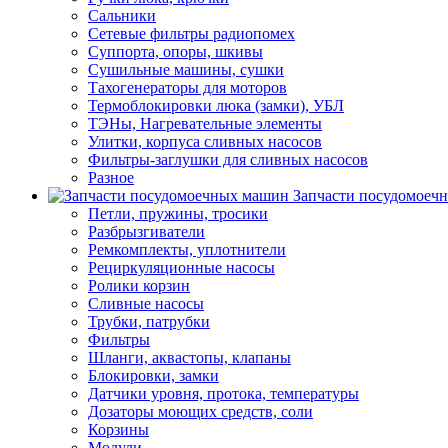
Сальники
Сетевые фильтры радиопомех
Суппорта, опоры, шкивы
Сушильные машины, сушки
Тахогенераторы для моторов
Термоблокировки люка (замки), УБЛ
ТЭНы, Нагревательные элементы
Улитки, корпуса сливных насосов
Фильтры-заглушки для сливных насосов
Разное
Запчасти посудомоеч
Петли, пружины, тросики
Разбрызгиватели
Ремкомплекты, уплотнители
Рециркуляционные насосы
Ролики корзин
Сливные насосы
Трубки, патрубки
Фильтры
Шланги, аквастопы, клапаны
Блокировки, замки
Датчики уровня, протока, температуры
Дозаторы моющих средств, соли
Корзины
Модули