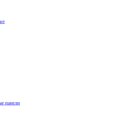
лит
ые панели