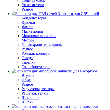
Тэны духовок
Уплотнители
Разное
Запчасти для СВЧ печей
Конденсаторы
Крючки
Лампы
Магнетроны
Микровыключатели
Моторы
Предохранители, диоды
Разное
Ролики, коплеры
Слюда
Тарелки
Трансформаторы
Запчасти для мясорубок
Втулки
Ножи
Разное
Редукторы, моторы
Решетки, гайки
Шестерни
Шнеки
Запчасти для пылесосов