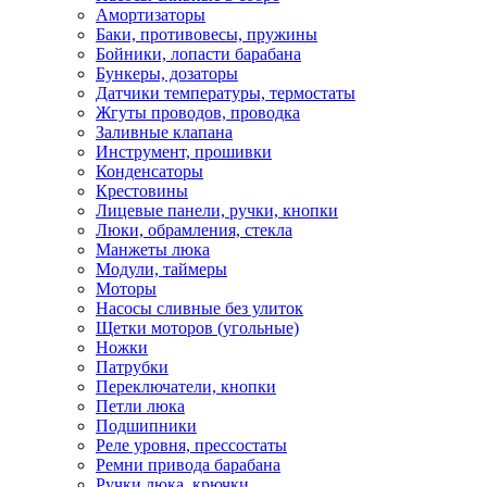
Амортизаторы
Баки, противовесы, пружины
Бойники, лопасти барабана
Бункеры, дозаторы
Датчики температуры, термостаты
Жгуты проводов, проводка
Заливные клапана
Инструмент, прошивки
Конденсаторы
Крестовины
Лицевые панели, ручки, кнопки
Люки, обрамления, стекла
Манжеты люка
Модули, таймеры
Моторы
Насосы сливные без улиток
Щетки моторов (угольные)
Ножки
Патрубки
Переключатели, кнопки
Петли люка
Подшипники
Реле уровня, прессостаты
Ремни привода барабана
Ручки люка, крючки