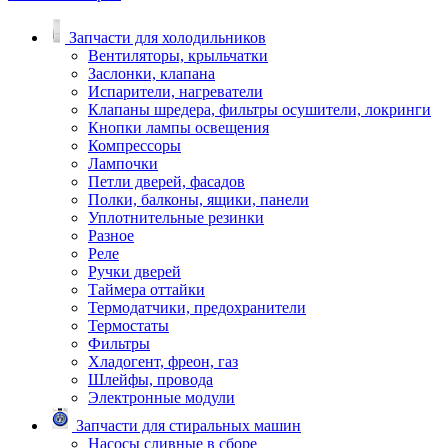
Запчасти для холодильников
Вентиляторы, крыльчатки
Заслонки, клапана
Испарители, нагреватели
Клапаны шредера, фильтры осушители, локринги
Кнопки лампы освещения
Компрессоры
Лампочки
Петли дверей, фасадов
Полки, балконы, ящики, панели
Уплотнительные резинки
Разное
Реле
Ручки дверей
Таймера оттайки
Термодатчики, предохранители
Термостаты
Фильтры
Хладогент, фреон, газ
Шлейфы, провода
Электронные модули
Запчасти для стиральных машин
Насосы сливные в сборе