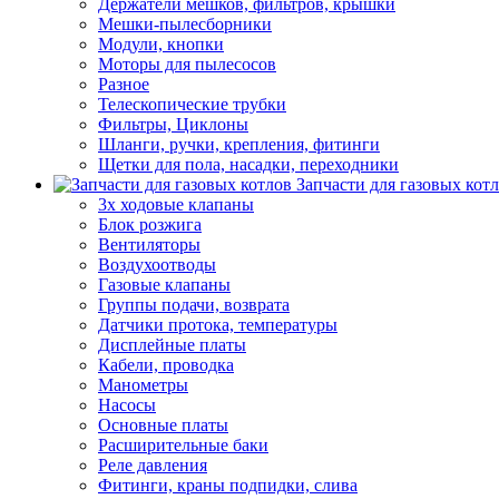
Держатели мешков, фильтров, крышки
Мешки-пылесборники
Модули, кнопки
Моторы для пылесосов
Разное
Телескопические трубки
Фильтры, Циклоны
Шланги, ручки, крепления, фитинги
Щетки для пола, насадки, переходники
Запчасти для газовых кот
3х ходовые клапаны
Блок розжига
Вентиляторы
Воздухоотводы
Газовые клапаны
Группы подачи, возврата
Датчики протока, температуры
Дисплейные платы
Кабели, проводка
Манометры
Насосы
Основные платы
Расширительные баки
Реле давления
Фитинги, краны подпидки, слива