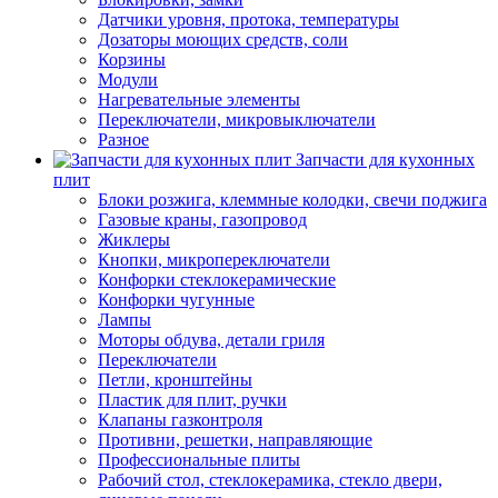
Датчики уровня, протока, температуры
Дозаторы моющих средств, соли
Корзины
Модули
Нагревательные элементы
Переключатели, микровыключатели
Разное
Запчасти для кухонных
плит
Блоки розжига, клеммные колодки, свечи поджига
Газовые краны, газопровод
Жиклеры
Кнопки, микропереключатели
Конфорки стеклокерамические
Конфорки чугунные
Лампы
Моторы обдува, детали гриля
Переключатели
Петли, кронштейны
Пластик для плит, ручки
Клапаны газконтроля
Противни, решетки, направляющие
Профессиональные плиты
Рабочий стол, стеклокерамика, стекло двери,