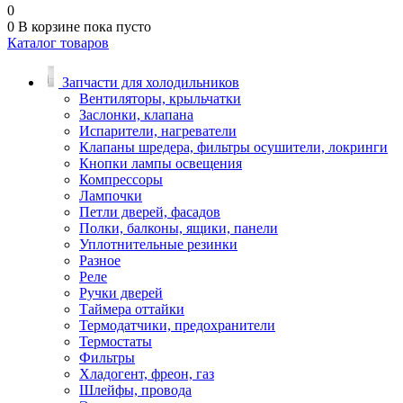
0
0
В корзине
пока пусто
Каталог товаров
Запчасти для холодильников
Вентиляторы, крыльчатки
Заслонки, клапана
Испарители, нагреватели
Клапаны шредера, фильтры осушители, локринги
Кнопки лампы освещения
Компрессоры
Лампочки
Петли дверей, фасадов
Полки, балконы, ящики, панели
Уплотнительные резинки
Разное
Реле
Ручки дверей
Таймера оттайки
Термодатчики, предохранители
Термостаты
Фильтры
Хладогент, фреон, газ
Шлейфы, провода