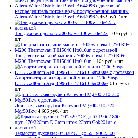
Распределитель потока воды посудомоечной машины
Altern.Water Distributor Bosch A644996
3 463 руб.
/ шт
Тэн духовки делюкс 2000w + 1100w Tde423
1 076 руб.
/
шт
Тэн для стиральной машины 3000w прям.L 250 R9+
M200 Thermowatt T.815840 Htr010un
1 164 руб.
/ шт
Амортизатор для стиральной машины 120n Suspa
L185…280mm Aeg- 8996451471610 Sar000ae
615 руб.
/
шт
Двигатель мясорубки Kenwood Mg700-710-720
Mgr501kw
4 686 руб.
/ шт
Термостат духовки 50°-320°C Ego 55.19062.800