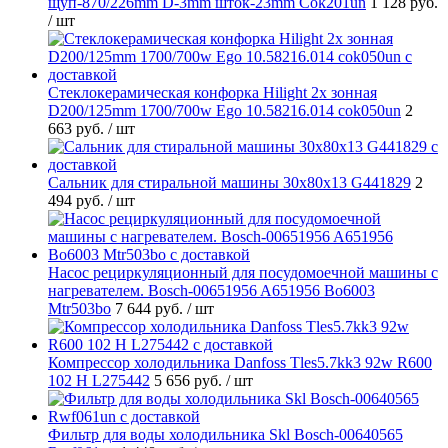
щуп-870/226mm D-3mm шток-23mm Cok201un
1 128 руб.
/ шт
Стеклокерамическая конфорка Hilight 2х зонная
D200/125mm 1700/700w Ego 10.58216.014 cok050un
2
663 руб.
/ шт
Cальник для стиральной машины 30x80x13 G441829
2
494 руб.
/ шт
Насос рециркуляционный для посудомоечной машины с
нагревателем. Bosch-00651956 A651956 Bo6003
Mtr503bo
7 644 руб.
/ шт
Компрессор холодильника Danfoss Tles5.7kk3 92w R600
102 H L275442
5 656 руб.
/ шт
Фильтр для воды холодильника Skl Bosch-00640565