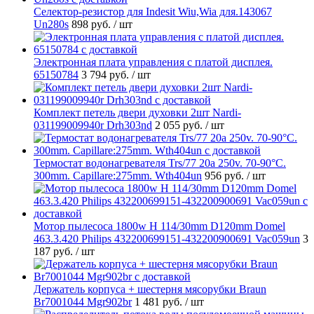
Селектор-резистор для Indesit Wiu,Wia для.143067
Un280s
898 руб.
/ шт
Электронная плата управления с платой дисплея.
65150784
3 794 руб.
/ шт
Комплект петель двери духовки 2шт Nardi-
031199009940r Drh303nd
2 055 руб.
/ шт
Термостат водонагревателя Trs/77 20a 250v. 70-90°C.
300mm. Capillare:275mm. Wth404un
956 руб.
/ шт
Мотор пылесоса 1800w H 114/30mm D120mm Domel
463.3.420 Philips 432200699151-432200900691 Vac059un
3
187 руб.
/ шт
Держатель корпуса + шестерня мясорубки Braun
Br7001044 Mgr902br
1 481 руб.
/ шт