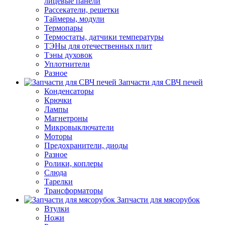
лицевые панели
Рассекатели, решетки
Таймеры, модули
Термопары
Термостаты, датчики температуры
ТЭНы для отечественных плит
Тэны духовок
Уплотнители
Разное
Запчасти для СВЧ печей
Конденсаторы
Крючки
Лампы
Магнетроны
Микровыключатели
Моторы
Предохранители, диоды
Разное
Ролики, коплеры
Слюда
Тарелки
Трансформаторы
Запчасти для мясорубок
Втулки
Ножи