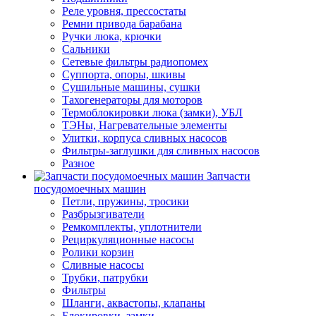
Реле уровня, прессостаты
Ремни привода барабана
Ручки люка, крючки
Сальники
Сетевые фильтры радиопомех
Суппорта, опоры, шкивы
Сушильные машины, сушки
Тахогенераторы для моторов
Термоблокировки люка (замки), УБЛ
ТЭНы, Нагревательные элементы
Улитки, корпуса сливных насосов
Фильтры-заглушки для сливных насосов
Разное
Запчасти
посудомоечных машин
Петли, пружины, тросики
Разбрызгиватели
Ремкомплекты, уплотнители
Рециркуляционные насосы
Ролики корзин
Сливные насосы
Трубки, патрубки
Фильтры
Шланги, аквастопы, клапаны
Блокировки, замки