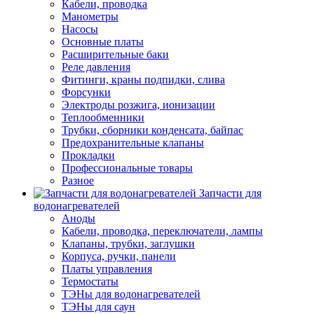
Кабели, проводка
Манометры
Насосы
Основные платы
Расширительные баки
Реле давления
Фитинги, краны подпидки, слива
Форсунки
Электроды розжига, ионизации
Теплообменники
Трубки, сборники конденсата, байпас
Предохранительные клапаны
Прокладки
Профессиональные товары
Разное
Запчасти для
водонагревателей
Аноды
Кабели, проводка, переключатели, лампы
Клапаны, трубки, заглушки
Корпуса, ручки, панели
Платы управления
Термостаты
ТЭНы для водонагревателей
ТЭНы для саун