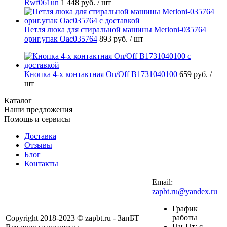
Rwf061un
1 448 руб.
/ шт
Петля люка для стиральной машины Merloni-035764
ориг.упак Oac035764
893 руб.
/ шт
Кнопка 4-х контактная On/Off B1731040100
659 руб.
/
шт
Каталог
Наши предложения
Помощь и сервисы
Доставка
Отзывы
Блог
Контакты
Email:
zapbt.ru@yandex.ru
График
работы
Copyright 2018-2023 © zapbt.ru - ЗапБТ
Пн-Пт: с