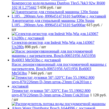
Компрессор холодильника Danfoss Tles5.7kk3 92w R600
102 H L275442
5 656 руб.
/ шт
Амортизатор для стиральной машины 120n Suspa
L185…280mm Aeg- 8996451471610 Sar000ae
615 руб.
/
шт
Селектор-резистор для Indesit Wiu,Wia для.143067
Un280s
898 руб.
/ шт
Насос рециркуляционный для посудомоечной машины с
нагревателем. Bosch-00651956 A651956 Bo6003
Mtr503bo
7 644 руб.
/ шт
Термостат духовки 50°-320°C Ego 55.19062.800
щуп-870/226mm D-3mm шток-23mm Cok201un
1 128 руб.
/ шт