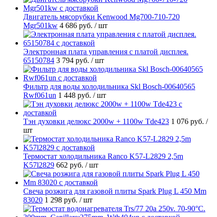
Двигатель мясорубки Kenwood Mg700-710-720
Mgr501kw
4 686 руб.
/ шт
Электронная плата управления с платой дисплея.
65150784
3 794 руб.
/ шт
Фильтр для воды холодильника Skl Bosch-00640565
Rwf061un
1 448 руб.
/ шт
Тэн духовки делюкс 2000w + 1100w Tde423
1 076 руб.
/
шт
Термостат холодильника Ranco K57-L2829 2,5m
K57l2829
662 руб.
/ шт
Свеча розжига для газовой плиты Spark Plug L 450 Mm
83020
1 298 руб.
/ шт