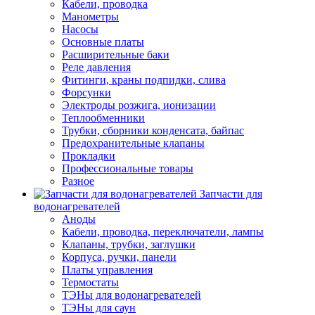
Кабели, проводка
Манометры
Насосы
Основные платы
Расширительные баки
Реле давления
Фитинги, краны подпидки, слива
Форсунки
Электроды розжига, ионизации
Теплообменники
Трубки, сборники конденсата, байпас
Предохранительные клапаны
Прокладки
Профессиональные товары
Разное
Запчасти для
водонагревателей
Аноды
Кабели, проводка, переключатели, лампы
Клапаны, трубки, заглушки
Корпуса, ручки, панели
Платы управления
Термостаты
ТЭНы для водонагревателей
ТЭНы для саун