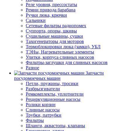
Реле уровня, прессостаты
Ремни привода барабана
Ручки люка, крючки
Сальники
Сетевые фильтры радиопомех
Суппорта, опоры, шкивы
Сушильные машины, сушки
Тахогенераторы для моторов
Термоблокировки люка (замки), УБЛ
ТЭНы, Нагревательные элементы
Улитки, корпуса сливных насосов
Фильтры-заглушки для сливных насосов
Разное
Запчасти
посудомоечных машин
Петли, пружины, тросики
Разбрызгиватели
Ремкомплекты, уплотнители
Рециркуляционные насосы
Ролики корзин
Сливные насосы
Трубки, патрубки
Фильтры
Шланги, аквастопы, клапаны
Блокировки, замки