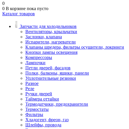
0
0
В корзине
пока пусто
Каталог товаров
Запчасти для холодильников
Вентиляторы, крыльчатки
Заслонки, клапана
Испарители, нагреватели
Клапаны шредера, фильтры осушители, локринги
Кнопки лампы освещения
Компрессоры
Лампочки
Петли дверей, фасадов
Полки, балконы, ящики, панели
Уплотнительные резинки
Разное
Реле
Ручки дверей
Таймера оттайки
Термодатчики, предохранители
Термостаты
Фильтры
Хладогент, фреон, газ
Шлейфы, провода