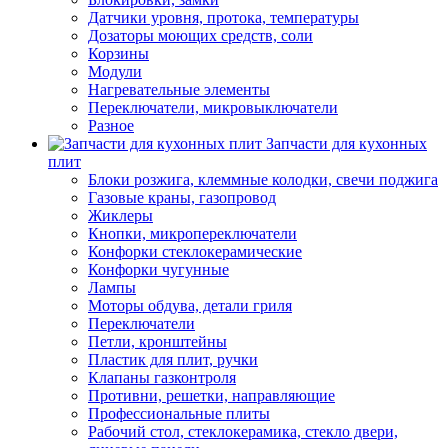
Датчики уровня, протока, температуры
Дозаторы моющих средств, соли
Корзины
Модули
Нагревательные элементы
Переключатели, микровыключатели
Разное
Запчасти для кухонных
плит
Блоки розжига, клеммные колодки, свечи поджига
Газовые краны, газопровод
Жиклеры
Кнопки, микропереключатели
Конфорки стеклокерамические
Конфорки чугунные
Лампы
Моторы обдува, детали гриля
Переключатели
Петли, кронштейны
Пластик для плит, ручки
Клапаны газконтроля
Противни, решетки, направляющие
Профессиональные плиты
Рабочий стол, стеклокерамика, стекло двери,