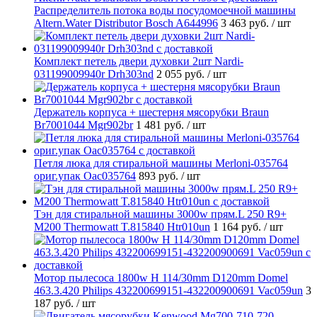
Распределитель потока воды посудомоечной машины
Altern.Water Distributor Bosch A644996
3 463 руб.
/ шт
Комплект петель двери духовки 2шт Nardi-
031199009940r Drh303nd
2 055 руб.
/ шт
Держатель корпуса + шестерня мясорубки Braun
Br7001044 Mgr902br
1 481 руб.
/ шт
Петля люка для стиральной машины Merloni-035764
ориг.упак Oac035764
893 руб.
/ шт
Тэн для стиральной машины 3000w прям.L 250 R9+
M200 Thermowatt T.815840 Htr010un
1 164 руб.
/ шт
Мотор пылесоса 1800w H 114/30mm D120mm Domel
463.3.420 Philips 432200699151-432200900691 Vac059un
3
187 руб.
/ шт