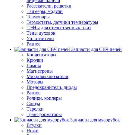
лицевые панели
Рассекатели, решетки
Таймеры, модули
Термопары
Термостаты, датчики температуры
ТЭНы для отечественных плит
Тэны духовок
Уплотнители
Разное
Запчасти для СВЧ печей
Конденсаторы
Крючки
Лампы
Магнетроны
Микровыключатели
Моторы
Предохранители, диоды
Разное
Ролики, коплеры
Слюда
Тарелки
Трансформаторы
Запчасти для мясорубок
Втулки
Ножи