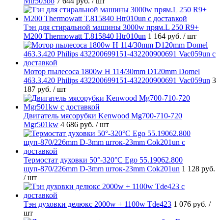
Mtr503bo
7 644 руб.
/ шт
Тэн для стиральной машины 3000w прям.L 250 R9+
M200 Thermowatt T.815840 Htr010un
1 164 руб.
/ шт
Мотор пылесоса 1800w H 114/30mm D120mm Domel
463.3.420 Philips 432200699151-432200900691 Vac059un
3
187 руб.
/ шт
Двигатель мясорубки Kenwood Mg700-710-720
Mgr501kw
4 686 руб.
/ шт
Термостат духовки 50°-320°C Ego 55.19062.800
щуп-870/226mm D-3mm шток-23mm Cok201un
1 128 руб.
/ шт
Тэн духовки делюкс 2000w + 1100w Tde423
1 076 руб.
/
шт