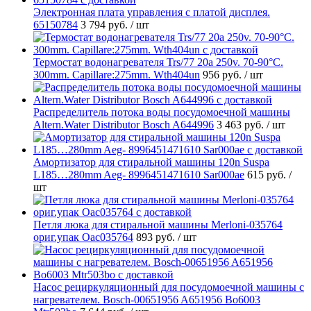
Электронная плата управления с платой дисплея.
65150784
3 794 руб.
/ шт
Термостат водонагревателя Trs/77 20a 250v. 70-90°C.
300mm. Capillare:275mm. Wth404un
956 руб.
/ шт
Распределитель потока воды посудомоечной машины
Altern.Water Distributor Bosch A644996
3 463 руб.
/ шт
Амортизатор для стиральной машины 120n Suspa
L185…280mm Aeg- 8996451471610 Sar000ae
615 руб.
/
шт
Петля люка для стиральной машины Merloni-035764
ориг.упак Oac035764
893 руб.
/ шт
Насос рециркуляционный для посудомоечной машины с
нагревателем. Bosch-00651956 A651956 Bo6003