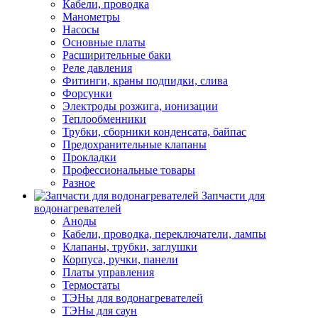
Кабели, проводка
Манометры
Насосы
Основные платы
Расширительные баки
Реле давления
Фитинги, краны подпидки, слива
Форсунки
Электроды розжига, ионизации
Теплообменники
Трубки, сборники конденсата, байпас
Предохранительные клапаны
Прокладки
Профессиональные товары
Разное
Запчасти для
водонагревателей
Аноды
Кабели, проводка, переключатели, лампы
Клапаны, трубки, заглушки
Корпуса, ручки, панели
Платы управления
Термостаты
ТЭНы для водонагревателей
ТЭНы для саун