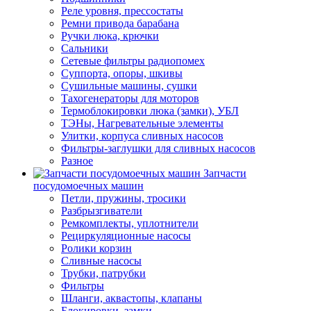
Реле уровня, прессостаты
Ремни привода барабана
Ручки люка, крючки
Сальники
Сетевые фильтры радиопомех
Суппорта, опоры, шкивы
Сушильные машины, сушки
Тахогенераторы для моторов
Термоблокировки люка (замки), УБЛ
ТЭНы, Нагревательные элементы
Улитки, корпуса сливных насосов
Фильтры-заглушки для сливных насосов
Разное
Запчасти
посудомоечных машин
Петли, пружины, тросики
Разбрызгиватели
Ремкомплекты, уплотнители
Рециркуляционные насосы
Ролики корзин
Сливные насосы
Трубки, патрубки
Фильтры
Шланги, аквастопы, клапаны
Блокировки, замки