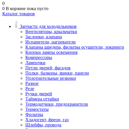
0
0
В корзине
пока пусто
Каталог товаров
Запчасти для холодильников
Вентиляторы, крыльчатки
Заслонки, клапана
Испарители, нагреватели
Клапаны шредера, фильтры осушители, локринги
Кнопки лампы освещения
Компрессоры
Лампочки
Петли дверей, фасадов
Полки, балконы, ящики, панели
Уплотнительные резинки
Разное
Реле
Ручки дверей
Таймера оттайки
Термодатчики, предохранители
Термостаты
Фильтры
Хладогент, фреон, газ
Шлейфы, провода