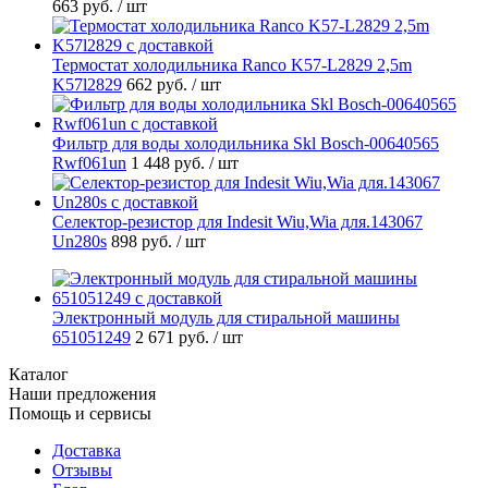
663 руб.
/ шт
Термостат холодильника Ranco K57-L2829 2,5m
K57l2829
662 руб.
/ шт
Фильтр для воды холодильника Skl Bosch-00640565
Rwf061un
1 448 руб.
/ шт
Селектор-резистор для Indesit Wiu,Wia для.143067
Un280s
898 руб.
/ шт
Электронный модуль для стиральной машины
651051249
2 671 руб.
/ шт
Каталог
Наши предложения
Помощь и сервисы
Доставка
Отзывы