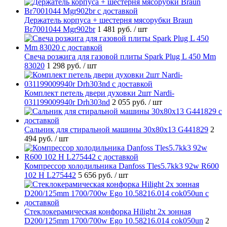
Держатель корпуса + шестерня мясорубки Braun
Br7001044 Mgr902br
1 481 руб.
/ шт
Свеча розжига для газовой плиты Spark Plug L 450 Mm
83020
1 298 руб.
/ шт
Комплект петель двери духовки 2шт Nardi-
031199009940r Drh303nd
2 055 руб.
/ шт
Cальник для стиральной машины 30x80x13 G441829
2
494 руб.
/ шт
Компрессор холодильника Danfoss Tles5.7kk3 92w R600
102 H L275442
5 656 руб.
/ шт
Стеклокерамическая конфорка Hilight 2х зонная
D200/125mm 1700/700w Ego 10.58216.014 cok050un
2