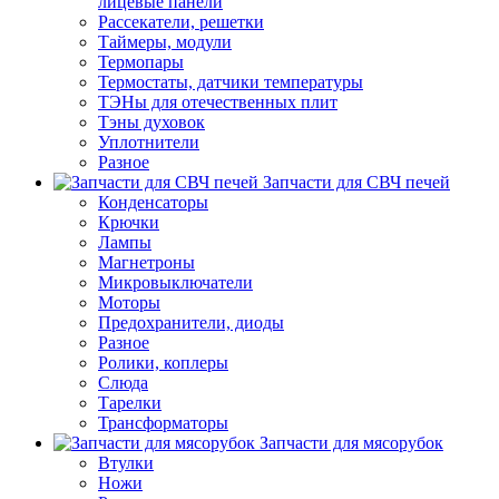
лицевые панели
Рассекатели, решетки
Таймеры, модули
Термопары
Термостаты, датчики температуры
ТЭНы для отечественных плит
Тэны духовок
Уплотнители
Разное
Запчасти для СВЧ печей
Конденсаторы
Крючки
Лампы
Магнетроны
Микровыключатели
Моторы
Предохранители, диоды
Разное
Ролики, коплеры
Слюда
Тарелки
Трансформаторы
Запчасти для мясорубок
Втулки
Ножи