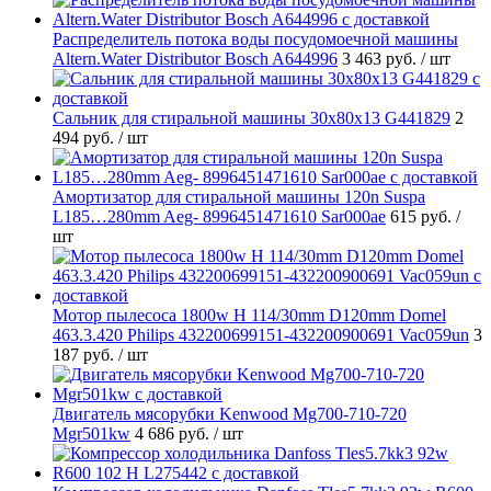
Распределитель потока воды посудомоечной машины
Altern.Water Distributor Bosch A644996
3 463 руб.
/ шт
Cальник для стиральной машины 30x80x13 G441829
2
494 руб.
/ шт
Амортизатор для стиральной машины 120n Suspa
L185…280mm Aeg- 8996451471610 Sar000ae
615 руб.
/
шт
Мотор пылесоса 1800w H 114/30mm D120mm Domel
463.3.420 Philips 432200699151-432200900691 Vac059un
3
187 руб.
/ шт
Двигатель мясорубки Kenwood Mg700-710-720
Mgr501kw
4 686 руб.
/ шт