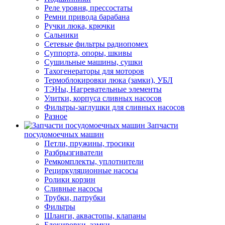
Реле уровня, прессостаты
Ремни привода барабана
Ручки люка, крючки
Сальники
Сетевые фильтры радиопомех
Суппорта, опоры, шкивы
Сушильные машины, сушки
Тахогенераторы для моторов
Термоблокировки люка (замки), УБЛ
ТЭНы, Нагревательные элементы
Улитки, корпуса сливных насосов
Фильтры-заглушки для сливных насосов
Разное
Запчасти
посудомоечных машин
Петли, пружины, тросики
Разбрызгиватели
Ремкомплекты, уплотнители
Рециркуляционные насосы
Ролики корзин
Сливные насосы
Трубки, патрубки
Фильтры
Шланги, аквастопы, клапаны
Блокировки, замки