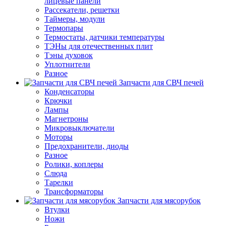
лицевые панели
Рассекатели, решетки
Таймеры, модули
Термопары
Термостаты, датчики температуры
ТЭНы для отечественных плит
Тэны духовок
Уплотнители
Разное
Запчасти для СВЧ печей
Конденсаторы
Крючки
Лампы
Магнетроны
Микровыключатели
Моторы
Предохранители, диоды
Разное
Ролики, коплеры
Слюда
Тарелки
Трансформаторы
Запчасти для мясорубок
Втулки
Ножи