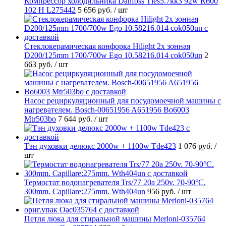
Компрессор холодильника Danfoss Tles5.7kk3 92w R600
102 H L275442
5 656 руб.
/ шт
Стеклокерамическая конфорка Hilight 2х зонная
D200/125mm 1700/700w Ego 10.58216.014 cok050un
2
663 руб.
/ шт
Насос рециркуляционный для посудомоечной машины с
нагревателем. Bosch-00651956 A651956 Bo6003
Mtr503bo
7 644 руб.
/ шт
Тэн духовки делюкс 2000w + 1100w Tde423
1 076 руб.
/
шт
Термостат водонагревателя Trs/77 20a 250v. 70-90°C.
300mm. Capillare:275mm. Wth404un
956 руб.
/ шт
Петля люка для стиральной машины Merloni-035764