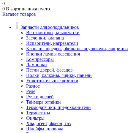
0
0
В корзине
пока пусто
Каталог товаров
Запчасти для холодильников
Вентиляторы, крыльчатки
Заслонки, клапана
Испарители, нагреватели
Клапаны шредера, фильтры осушители, локринги
Кнопки лампы освещения
Компрессоры
Лампочки
Петли дверей, фасадов
Полки, балконы, ящики, панели
Уплотнительные резинки
Разное
Реле
Ручки дверей
Таймера оттайки
Термодатчики, предохранители
Термостаты
Фильтры
Хладогент, фреон, газ
Шлейфы, провода