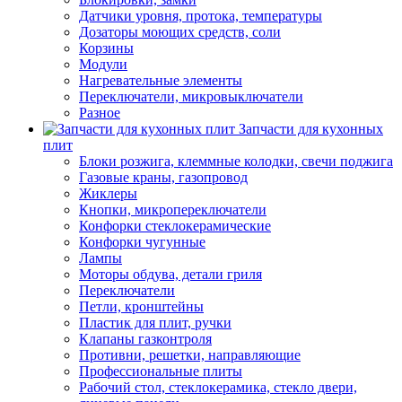
Датчики уровня, протока, температуры
Дозаторы моющих средств, соли
Корзины
Модули
Нагревательные элементы
Переключатели, микровыключатели
Разное
Запчасти для кухонных
плит
Блоки розжига, клеммные колодки, свечи поджига
Газовые краны, газопровод
Жиклеры
Кнопки, микропереключатели
Конфорки стеклокерамические
Конфорки чугунные
Лампы
Моторы обдува, детали гриля
Переключатели
Петли, кронштейны
Пластик для плит, ручки
Клапаны газконтроля
Противни, решетки, направляющие
Профессиональные плиты
Рабочий стол, стеклокерамика, стекло двери,