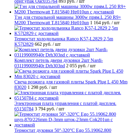
ориг.упак Oac035764
893 руб.
/ шт
Тэн для стиральной машины 3000w прям.L 250 R9+
M200 Thermowatt T.815840 Htr010un
1 164 руб.
/ шт
Термостат холодильника Ranco K57-L2829 2,5m
K57l2829
662 руб.
/ шт
Комплект петель двери духовки 2шт Nardi-
031199009940r Drh303nd
2 055 руб.
/ шт
Свеча розжига для газовой плиты Spark Plug L 450 Mm
83020
1 298 руб.
/ шт
Электронная плата управления с платой дисплея.
65150784
3 794 руб.
/ шт
Термостат духовки 50°-320°C Ego 55.19062.800