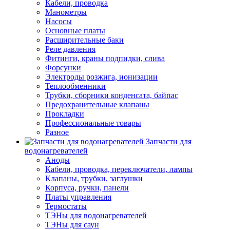
Кабели, проводка
Манометры
Насосы
Основные платы
Расширительные баки
Реле давления
Фитинги, краны подпидки, слива
Форсунки
Электроды розжига, ионизации
Теплообменники
Трубки, сборники конденсата, байпас
Предохранительные клапаны
Прокладки
Профессиональные товары
Разное
Запчасти для
водонагревателей
Аноды
Кабели, проводка, переключатели, лампы
Клапаны, трубки, заглушки
Корпуса, ручки, панели
Платы управления
Термостаты
ТЭНы для водонагревателей
ТЭНы для саун