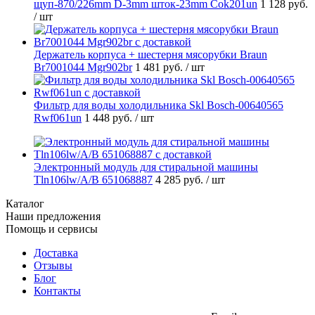
щуп-870/226mm D-3mm шток-23mm Cok201un
1 128 руб.
/ шт
Держатель корпуса + шестерня мясорубки Braun
Br7001044 Mgr902br
1 481 руб.
/ шт
Фильтр для воды холодильника Skl Bosch-00640565
Rwf061un
1 448 руб.
/ шт
Электронный модуль для стиральной машины
Tln106lw/A/B 651068887
4 285 руб.
/ шт
Каталог
Наши предложения
Помощь и сервисы
Доставка
Отзывы
Блог
Контакты