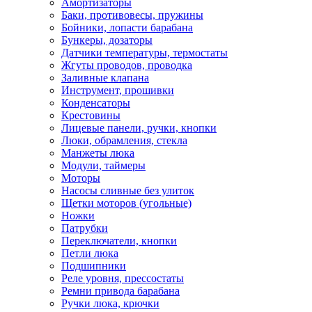
Амортизаторы
Баки, противовесы, пружины
Бойники, лопасти барабана
Бункеры, дозаторы
Датчики температуры, термостаты
Жгуты проводов, проводка
Заливные клапана
Инструмент, прошивки
Конденсаторы
Крестовины
Лицевые панели, ручки, кнопки
Люки, обрамления, стекла
Манжеты люка
Модули, таймеры
Моторы
Насосы сливные без улиток
Щетки моторов (угольные)
Ножки
Патрубки
Переключатели, кнопки
Петли люка
Подшипники
Реле уровня, прессостаты
Ремни привода барабана
Ручки люка, крючки