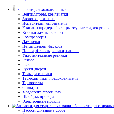
Запчасти для холодильников
Вентиляторы, крыльчатки
Заслонки, клапана
Испарители, нагреватели
Клапаны шредера, фильтры осушители, локринги
Кнопки лампы освещения
Компрессоры
Лампочки
Петли дверей, фасадов
Полки, балконы, ящики, панели
Уплотнительные резинки
Разное
Реле
Ручки дверей
Таймера оттайки
Термодатчики, предохранители
Термостаты
Фильтры
Хладогент, фреон, газ
Шлейфы, провода
Электронные модули
Запчасти для стирал
Насосы сливные в сборе