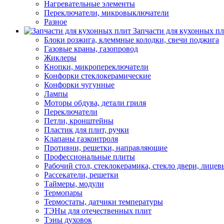
Нагревательные элементы
Переключатели, микровыключатели
Разное
Запчасти для кухонных п
Блоки розжига, клеммные колодки, свечи поджига
Газовые краны, газопровод
Жиклеры
Кнопки, микропереключатели
Конфорки стеклокерамические
Конфорки чугунные
Лампы
Моторы обдува, детали гриля
Переключатели
Петли, кронштейны
Пластик для плит, ручки
Клапаны газконтроля
Противни, решетки, направляющие
Профессиональные плиты
Рабочий стол, стеклокерамика, стекло двери, лицев
Рассекатели, решетки
Таймеры, модули
Термопары
Термостаты, датчики температуры
ТЭНы для отечественных плит
Тэны духовок