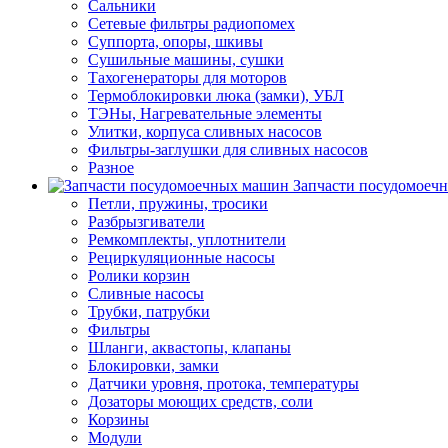
Сальники
Сетевые фильтры радиопомех
Суппорта, опоры, шкивы
Сушильные машины, сушки
Тахогенераторы для моторов
Термоблокировки люка (замки), УБЛ
ТЭНы, Нагревательные элементы
Улитки, корпуса сливных насосов
Фильтры-заглушки для сливных насосов
Разное
Запчасти посудомоеч
Петли, пружины, тросики
Разбрызгиватели
Ремкомплекты, уплотнители
Рециркуляционные насосы
Ролики корзин
Сливные насосы
Трубки, патрубки
Фильтры
Шланги, аквастопы, клапаны
Блокировки, замки
Датчики уровня, протока, температуры
Дозаторы моющих средств, соли
Корзины
Модули