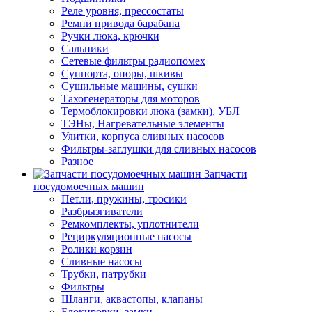
Реле уровня, прессостаты
Ремни привода барабана
Ручки люка, крючки
Сальники
Сетевые фильтры радиопомех
Суппорта, опоры, шкивы
Сушильные машины, сушки
Тахогенераторы для моторов
Термоблокировки люка (замки), УБЛ
ТЭНы, Нагревательные элементы
Улитки, корпуса сливных насосов
Фильтры-заглушки для сливных насосов
Разное
Запчасти
посудомоечных машин
Петли, пружины, тросики
Разбрызгиватели
Ремкомплекты, уплотнители
Рециркуляционные насосы
Ролики корзин
Сливные насосы
Трубки, патрубки
Фильтры
Шланги, аквастопы, клапаны
Блокировки, замки