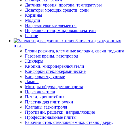
Датчики уровня, протока, температуры
Дозаторы моющих средств, соли
Корзины
Модули
Нагревательные элементы
Переключатели, микровыключатели
Разное
Запчасти для кухонных
плит
Блоки розжига, клеммные колодки, свечи поджига
Газовые краны, газопровод
Жиклеры
Кнопки, микропереключатели
Конфорки стеклокерамические
Конфорки чугунные
Лампы
Моторы обдува, детали гриля
Переключатели
Петли, кронштейны
Пластик для плит, ручки
Клапаны газконтроля
Противни, решетки, направляющие
Профессиональные плиты
Рабочий стол, стеклокерамика, стекло двери,