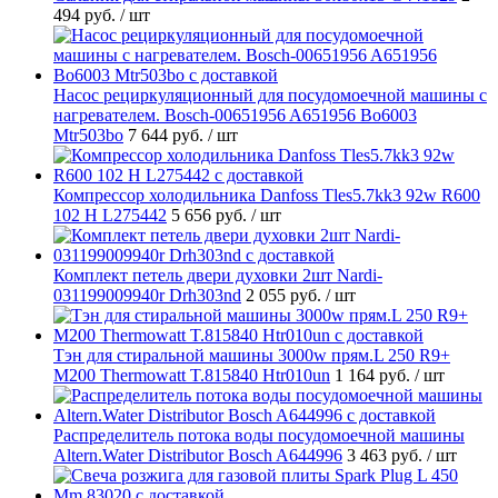
494 руб.
/ шт
Насос рециркуляционный для посудомоечной машины с
нагревателем. Bosch-00651956 A651956 Bo6003
Mtr503bo
7 644 руб.
/ шт
Компрессор холодильника Danfoss Tles5.7kk3 92w R600
102 H L275442
5 656 руб.
/ шт
Комплект петель двери духовки 2шт Nardi-
031199009940r Drh303nd
2 055 руб.
/ шт
Тэн для стиральной машины 3000w прям.L 250 R9+
M200 Thermowatt T.815840 Htr010un
1 164 руб.
/ шт
Распределитель потока воды посудомоечной машины
Altern.Water Distributor Bosch A644996
3 463 руб.
/ шт