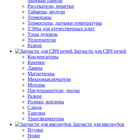
лицевые панели
Рассекатели, решетки
Таймеры, модули
Термопары
Термостаты, датчики температуры
ТЭНы для отечественных плит
Тэны духовок
Уплотнители
Разное
Запчасти для СВЧ печей
Конденсаторы
Крючки
Лампы
Магнетроны
Микровыключатели
Моторы
Предохранители, диоды
Разное
Ролики, коплеры
Слюда
Тарелки
Трансформаторы
Запчасти для мясорубок
Втулки
Ножи