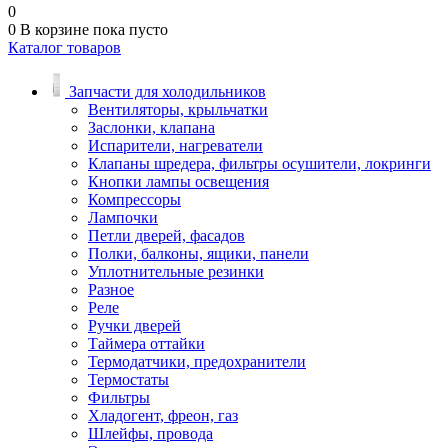
0
0
В корзине
пока пусто
Каталог товаров
Запчасти для холодильников
Вентиляторы, крыльчатки
Заслонки, клапана
Испарители, нагреватели
Клапаны шредера, фильтры осушители, локринги
Кнопки лампы освещения
Компрессоры
Лампочки
Петли дверей, фасадов
Полки, балконы, ящики, панели
Уплотнительные резинки
Разное
Реле
Ручки дверей
Таймера оттайки
Термодатчики, предохранители
Термостаты
Фильтры
Хладогент, фреон, газ
Шлейфы, провода