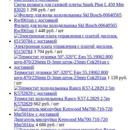
Свеча розжига для газовой плиты Spark Plug L 450 Mm
83020
1 298 руб.
/ шт
Фильтр для воды холодильника Skl Bosch-00640565
Rwf061un
1 448 руб.
/ шт
Электронная плата управления с платой дисплея.
65150784
3 794 руб.
/ шт
Термостат духовки 50°-320°C Ego 55.19062.800
щуп-870/226mm D-3mm шток-23mm Cok201un
1 128 руб.
/ шт
Термостат холодильника Ranco K57-L2829 2,5m
K57l2829
662 руб.
/ шт
Двигатель мясорубки Kenwood Mg700-710-720
Mgr501kw
4 686 руб.
/ шт