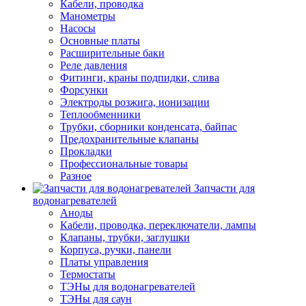
Кабели, проводка
Манометры
Насосы
Основные платы
Расширительные баки
Реле давления
Фитинги, краны подпидки, слива
Форсунки
Электроды розжига, ионизации
Теплообменники
Трубки, сборники конденсата, байпас
Предохранительные клапаны
Прокладки
Профессиональные товары
Разное
Запчасти для
водонагревателей
Аноды
Кабели, проводка, переключатели, лампы
Клапаны, трубки, заглушки
Корпуса, ручки, панели
Платы управления
Термостаты
ТЭНы для водонагревателей
ТЭНы для саун