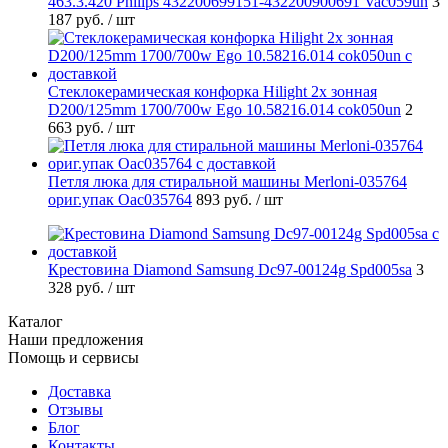
463.3.420 Philips 432200699151-432200900691 Vac059un
3
187 руб.
/ шт
Стеклокерамическая конфорка Hilight 2х зонная
D200/125mm 1700/700w Ego 10.58216.014 cok050un
2
663 руб.
/ шт
Петля люка для стиральной машины Merloni-035764
ориг.упак Oac035764
893 руб.
/ шт
Крестовина Diamond Samsung Dc97-00124g Spd005sa
3
328 руб.
/ шт
Каталог
Наши предложения
Помощь и сервисы
Доставка
Отзывы
Блог
Контакты