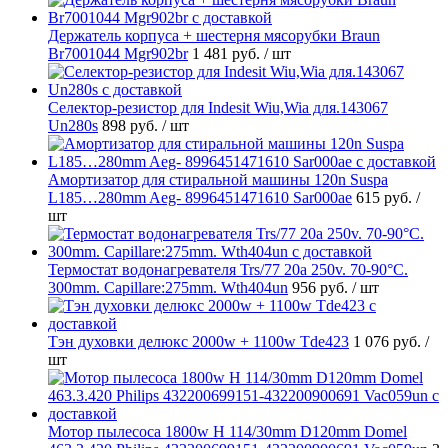
Держатель корпуса + шестерня мясорубки Braun
Br7001044 Mgr902br
1 481 руб.
/ шт
Селектор-резистор для Indesit Wiu,Wia для.143067
Un280s
898 руб.
/ шт
Амортизатор для стиральной машины 120n Suspa
L185…280mm Aeg- 8996451471610 Sar000ae
615 руб.
/
шт
Термостат водонагревателя Trs/77 20a 250v. 70-90°C.
300mm. Capillare:275mm. Wth404un
956 руб.
/ шт
Тэн духовки делюкс 2000w + 1100w Tde423
1 076 руб.
/
шт
Мотор пылесоса 1800w H 114/30mm D120mm Domel