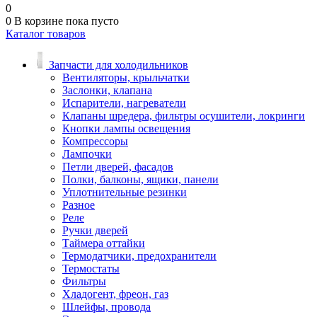
0
0
В корзине
пока пусто
Каталог товаров
Запчасти для холодильников
Вентиляторы, крыльчатки
Заслонки, клапана
Испарители, нагреватели
Клапаны шредера, фильтры осушители, локринги
Кнопки лампы освещения
Компрессоры
Лампочки
Петли дверей, фасадов
Полки, балконы, ящики, панели
Уплотнительные резинки
Разное
Реле
Ручки дверей
Таймера оттайки
Термодатчики, предохранители
Термостаты
Фильтры
Хладогент, фреон, газ
Шлейфы, провода