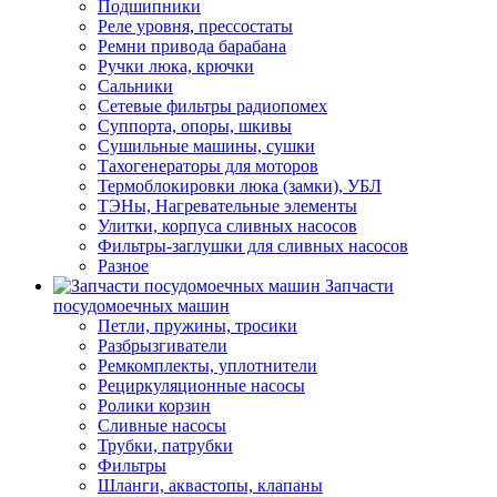
Подшипники
Реле уровня, прессостаты
Ремни привода барабана
Ручки люка, крючки
Сальники
Сетевые фильтры радиопомех
Суппорта, опоры, шкивы
Сушильные машины, сушки
Тахогенераторы для моторов
Термоблокировки люка (замки), УБЛ
ТЭНы, Нагревательные элементы
Улитки, корпуса сливных насосов
Фильтры-заглушки для сливных насосов
Разное
Запчасти
посудомоечных машин
Петли, пружины, тросики
Разбрызгиватели
Ремкомплекты, уплотнители
Рециркуляционные насосы
Ролики корзин
Сливные насосы
Трубки, патрубки
Фильтры
Шланги, аквастопы, клапаны