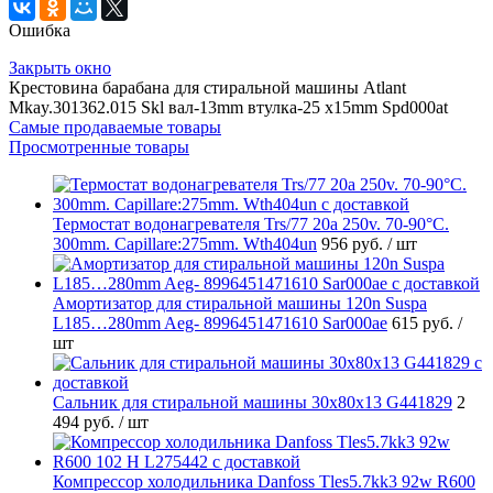
Ошибка
Закрыть окно
Крестовина барабана для стиральной машины Atlant
Mkay.301362.015 Skl вал-13mm втулка-25 х15mm Spd000at
Самые продаваемые товары
Просмотренные товары
Термостат водонагревателя Trs/77 20a 250v. 70-90°C.
300mm. Capillare:275mm. Wth404un
956 руб.
/ шт
Амортизатор для стиральной машины 120n Suspa
L185…280mm Aeg- 8996451471610 Sar000ae
615 руб.
/
шт
Cальник для стиральной машины 30x80x13 G441829
2
494 руб.
/ шт
Компрессор холодильника Danfoss Tles5.7kk3 92w R600