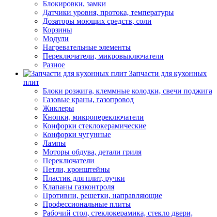
Блокировки, замки
Датчики уровня, протока, температуры
Дозаторы моющих средств, соли
Корзины
Модули
Нагревательные элементы
Переключатели, микровыключатели
Разное
Запчасти для кухонных
плит
Блоки розжига, клеммные колодки, свечи поджига
Газовые краны, газопровод
Жиклеры
Кнопки, микропереключатели
Конфорки стеклокерамические
Конфорки чугунные
Лампы
Моторы обдува, детали гриля
Переключатели
Петли, кронштейны
Пластик для плит, ручки
Клапаны газконтроля
Противни, решетки, направляющие
Профессиональные плиты
Рабочий стол, стеклокерамика, стекло двери,