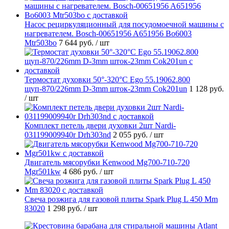
Насос рециркуляционный для посудомоечной машины с
нагревателем. Bosch-00651956 A651956 Bo6003
Mtr503bo
7 644 руб.
/ шт
Термостат духовки 50°-320°C Ego 55.19062.800
щуп-870/226mm D-3mm шток-23mm Cok201un
1 128 руб.
/ шт
Комплект петель двери духовки 2шт Nardi-
031199009940r Drh303nd
2 055 руб.
/ шт
Двигатель мясорубки Kenwood Mg700-710-720
Mgr501kw
4 686 руб.
/ шт
Свеча розжига для газовой плиты Spark Plug L 450 Mm
83020
1 298 руб.
/ шт