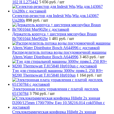
102 H L275442
5 656 руб.
/ шт
Селектор-резистор для Indesit Wiu,Wia для.143067
Un280s
898 руб.
/ шт
Держатель корпуса + шестерня мясорубки Braun
Br7001044 Mgr902br
1 481 руб.
/ шт
Распределитель потока воды посудомоечной машины
Altern.Water Distributor Bosch A644996
3 463 руб.
/ шт
Тэн для стиральной машины 3000w прям.L 250 R9+
M200 Thermowatt T.815840 Htr010un
1 164 руб.
/ шт
Электронная плата управления с платой дисплея.
65150784
3 794 руб.
/ шт
Стеклокерамическая конфорка Hilight 2х зонная