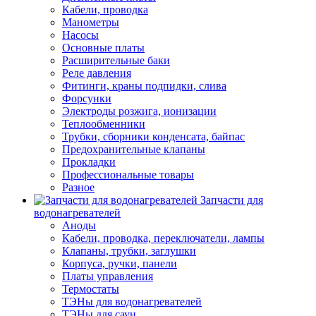
Кабели, проводка
Манометры
Насосы
Основные платы
Расширительные баки
Реле давления
Фитинги, краны подпидки, слива
Форсунки
Электроды розжига, ионизации
Теплообменники
Трубки, сборники конденсата, байпас
Предохранительные клапаны
Прокладки
Профессиональные товары
Разное
Запчасти для
водонагревателей
Аноды
Кабели, проводка, переключатели, лампы
Клапаны, трубки, заглушки
Корпуса, ручки, панели
Платы управления
Термостаты
ТЭНы для водонагревателей
ТЭНы для саун