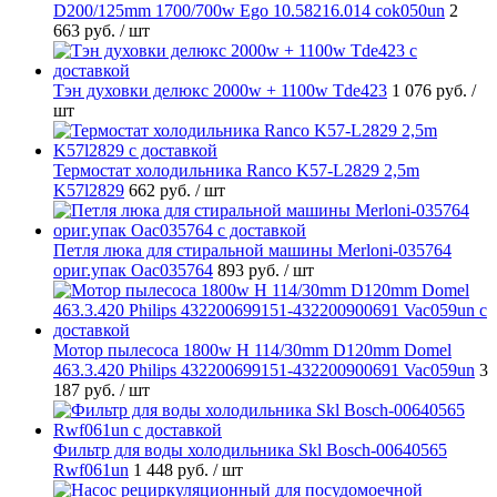
D200/125mm 1700/700w Ego 10.58216.014 cok050un
2
663 руб.
/ шт
Тэн духовки делюкс 2000w + 1100w Tde423
1 076 руб.
/
шт
Термостат холодильника Ranco K57-L2829 2,5m
K57l2829
662 руб.
/ шт
Петля люка для стиральной машины Merloni-035764
ориг.упак Oac035764
893 руб.
/ шт
Мотор пылесоса 1800w H 114/30mm D120mm Domel
463.3.420 Philips 432200699151-432200900691 Vac059un
3
187 руб.
/ шт
Фильтр для воды холодильника Skl Bosch-00640565
Rwf061un
1 448 руб.
/ шт