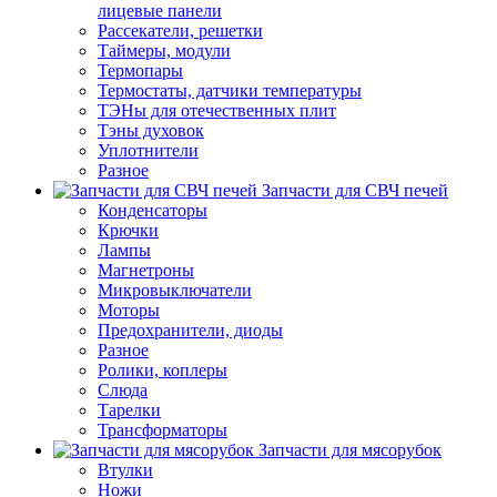
лицевые панели
Рассекатели, решетки
Таймеры, модули
Термопары
Термостаты, датчики температуры
ТЭНы для отечественных плит
Тэны духовок
Уплотнители
Разное
Запчасти для СВЧ печей
Конденсаторы
Крючки
Лампы
Магнетроны
Микровыключатели
Моторы
Предохранители, диоды
Разное
Ролики, коплеры
Слюда
Тарелки
Трансформаторы
Запчасти для мясорубок
Втулки
Ножи