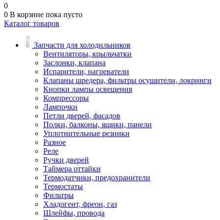
0
0
В корзине
пока пусто
Каталог товаров
Запчасти для холодильников
Вентиляторы, крыльчатки
Заслонки, клапана
Испарители, нагреватели
Клапаны шредера, фильтры осушители, локринги
Кнопки лампы освещения
Компрессоры
Лампочки
Петли дверей, фасадов
Полки, балконы, ящики, панели
Уплотнительные резинки
Разное
Реле
Ручки дверей
Таймера оттайки
Термодатчики, предохранители
Термостаты
Фильтры
Хладогент, фреон, газ
Шлейфы, провода