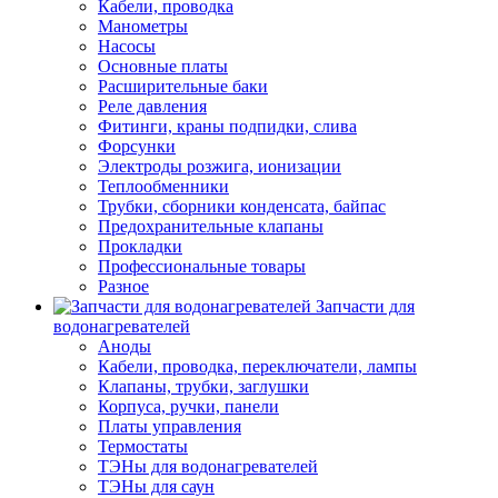
Кабели, проводка
Манометры
Насосы
Основные платы
Расширительные баки
Реле давления
Фитинги, краны подпидки, слива
Форсунки
Электроды розжига, ионизации
Теплообменники
Трубки, сборники конденсата, байпас
Предохранительные клапаны
Прокладки
Профессиональные товары
Разное
Запчасти для
водонагревателей
Аноды
Кабели, проводка, переключатели, лампы
Клапаны, трубки, заглушки
Корпуса, ручки, панели
Платы управления
Термостаты
ТЭНы для водонагревателей
ТЭНы для саун