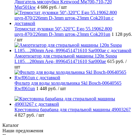
Двигатель мясорубки Kenwood Mg700-710-720
Mgr501kw
4 686 руб.
/ шт
Термостат духовки 50°-320°C Ego 55.19062.800
щуп-870/226mm D-3mm шток-23mm Cok201un
1 128 руб.
/ шт
Амортизатор для стиральной машины 120n Suspa
L185…280mm Aeg- 8996451471610 Sar000ae
615 руб.
/
шт
Фильтр для воды холодильника Skl Bosch-00640565
Rwf061un
1 448 руб.
/ шт
Крестовина барабана для стиральной машины 49003267
4 827 руб.
/ шт
Каталог
Наши предложения