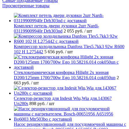
Самые продаваемые товары
Просмотренные товары
Комплект петель двери духовки 2шт Nardi-
031199009940r Drh303nd
2 055 руб.
/ шт
Компрессор холодильника Danfoss Tles5.7kk3 92w R600
102 H L275442
5 656 руб.
/ шт
Стеклокерамическая конфорка Hilight 2х зонная
D200/125mm 1700/700w Ego 10.58216.014 cok050un
2
663 руб.
/ шт
Селектор-резистор для Indesit Wiu,Wia для.143067
Un280s
898 руб.
/ шт
Насос рециркуляционный для посудомоечной машины с