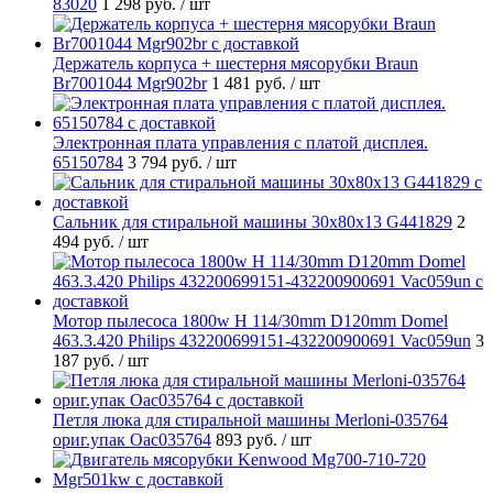
83020
1 298 руб.
/ шт
Держатель корпуса + шестерня мясорубки Braun
Br7001044 Mgr902br
1 481 руб.
/ шт
Электронная плата управления с платой дисплея.
65150784
3 794 руб.
/ шт
Cальник для стиральной машины 30x80x13 G441829
2
494 руб.
/ шт
Мотор пылесоса 1800w H 114/30mm D120mm Domel
463.3.420 Philips 432200699151-432200900691 Vac059un
3
187 руб.
/ шт
Петля люка для стиральной машины Merloni-035764
ориг.упак Oac035764
893 руб.
/ шт