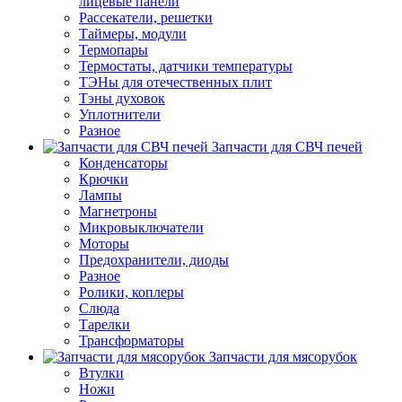
лицевые панели
Рассекатели, решетки
Таймеры, модули
Термопары
Термостаты, датчики температуры
ТЭНы для отечественных плит
Тэны духовок
Уплотнители
Разное
Запчасти для СВЧ печей
Конденсаторы
Крючки
Лампы
Магнетроны
Микровыключатели
Моторы
Предохранители, диоды
Разное
Ролики, коплеры
Слюда
Тарелки
Трансформаторы
Запчасти для мясорубок
Втулки
Ножи