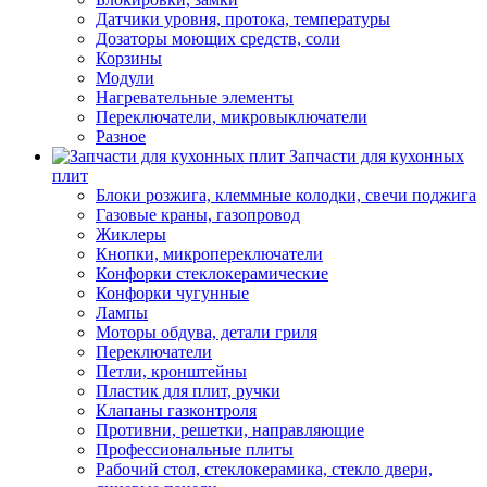
Датчики уровня, протока, температуры
Дозаторы моющих средств, соли
Корзины
Модули
Нагревательные элементы
Переключатели, микровыключатели
Разное
Запчасти для кухонных
плит
Блоки розжига, клеммные колодки, свечи поджига
Газовые краны, газопровод
Жиклеры
Кнопки, микропереключатели
Конфорки стеклокерамические
Конфорки чугунные
Лампы
Моторы обдува, детали гриля
Переключатели
Петли, кронштейны
Пластик для плит, ручки
Клапаны газконтроля
Противни, решетки, направляющие
Профессиональные плиты
Рабочий стол, стеклокерамика, стекло двери,