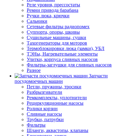
Реле уровня, прессостаты
Ремни привода барабана
Ручки люка, крючки
Сальники
Сетевые фильтры радиопомех
Суппорта, опоры, шкивы
Сушильные машины, сушки
Тахогенераторы для моторов
Термоблокировки люка (замки), УБЛ
ТЭНы, Нагревательные элементы
Улитки, корпуса сливных насосов
Фильтры-заглушки для сливных насосов
Разное
Запчасти
посудомоечных машин
Петли, пружины, тросики
Разбрызгиватели
Ремкомплекты, уплотнители
Рециркуляционные насосы
Ролики корзин
Сливные насосы
Трубки, патрубки
Фильтры
Шланги, аквастопы, клапаны
Блокировки, замки