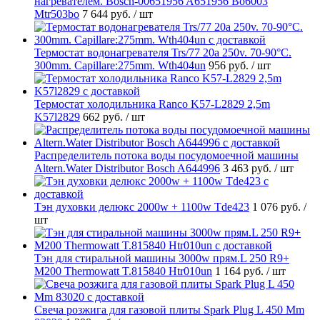
нагревателем. Bosch-00651956 A651956 Bo6003
Mtr503bo
7 644 руб.
/ шт
Термостат водонагревателя Trs/77 20a 250v. 70-90°C.
300mm. Capillare:275mm. Wth404un
956 руб.
/ шт
Термостат холодильника Ranco K57-L2829 2,5m
K57l2829
662 руб.
/ шт
Распределитель потока воды посудомоечной машины
Altern.Water Distributor Bosch A644996
3 463 руб.
/ шт
Тэн духовки делюкс 2000w + 1100w Tde423
1 076 руб.
/
шт
Тэн для стиральной машины 3000w прям.L 250 R9+
M200 Thermowatt T.815840 Htr010un
1 164 руб.
/ шт
Свеча розжига для газовой плиты Spark Plug L 450 Mm