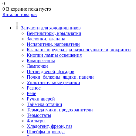
0
0
В корзине
пока пусто
Каталог товаров
Запчасти для холодильников
Вентиляторы, крыльчатки
Заслонки, клапана
Испарители, нагреватели
Клапаны шредера, фильтры осушители, локринги
Кнопки лампы освещения
Компрессоры
Лампочки
Петли дверей, фасадов
Полки, балконы, ящики, панели
Уплотнительные резинки
Разное
Реле
Ручки дверей
Таймера оттайки
Термодатчики, предохранители
Термостаты
Фильтры
Хладогент, фреон, газ
Шлейфы, провода