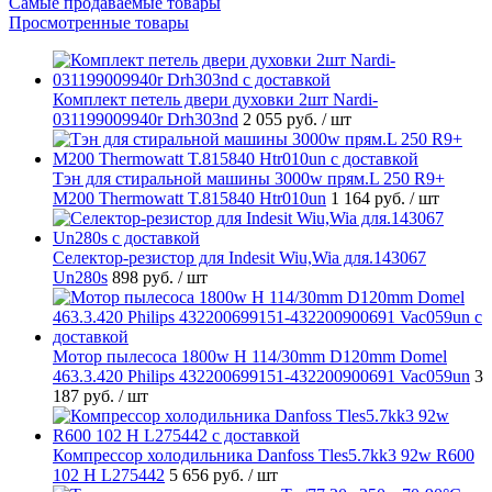
Самые продаваемые товары
Просмотренные товары
Комплект петель двери духовки 2шт Nardi-
031199009940r Drh303nd
2 055 руб.
/ шт
Тэн для стиральной машины 3000w прям.L 250 R9+
M200 Thermowatt T.815840 Htr010un
1 164 руб.
/ шт
Селектор-резистор для Indesit Wiu,Wia для.143067
Un280s
898 руб.
/ шт
Мотор пылесоса 1800w H 114/30mm D120mm Domel
463.3.420 Philips 432200699151-432200900691 Vac059un
3
187 руб.
/ шт
Компрессор холодильника Danfoss Tles5.7kk3 92w R600
102 H L275442
5 656 руб.
/ шт