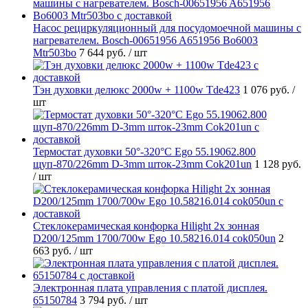
Насос рециркуляционный для посудомоечной машины с
нагревателем. Bosch-00651956 A651956 Bo6003
Mtr503bo
7 644 руб.
/ шт
Тэн духовки делюкс 2000w + 1100w Tde423
1 076 руб.
/
шт
Термостат духовки 50°-320°C Ego 55.19062.800
щуп-870/226mm D-3mm шток-23mm Cok201un
1 128 руб.
/ шт
Стеклокерамическая конфорка Hilight 2х зонная
D200/125mm 1700/700w Ego 10.58216.014 cok050un
2
663 руб.
/ шт
Электронная плата управления с платой дисплея.
65150784
3 794 руб.
/ шт