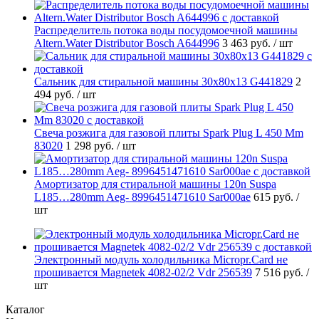
Распределитель потока воды посудомоечной машины
Altern.Water Distributor Bosch A644996
3 463 руб.
/ шт
Cальник для стиральной машины 30x80x13 G441829
2
494 руб.
/ шт
Свеча розжига для газовой плиты Spark Plug L 450 Mm
83020
1 298 руб.
/ шт
Амортизатор для стиральной машины 120n Suspa
L185…280mm Aeg- 8996451471610 Sar000ae
615 руб.
/
шт
Электронный модуль холодильника Micropr.Card не
прошивается Magnetek 4082-02/2 Vdr 256539
7 516 руб.
/
шт
Каталог