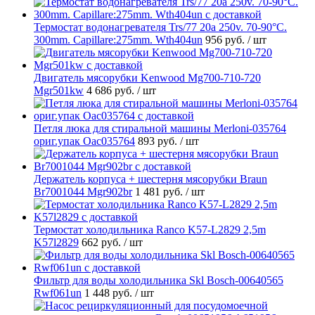
Термостат водонагревателя Trs/77 20a 250v. 70-90°C.
300mm. Capillare:275mm. Wth404un
956 руб.
/ шт
Двигатель мясорубки Kenwood Mg700-710-720
Mgr501kw
4 686 руб.
/ шт
Петля люка для стиральной машины Merloni-035764
ориг.упак Oac035764
893 руб.
/ шт
Держатель корпуса + шестерня мясорубки Braun
Br7001044 Mgr902br
1 481 руб.
/ шт
Термостат холодильника Ranco K57-L2829 2,5m
K57l2829
662 руб.
/ шт
Фильтр для воды холодильника Skl Bosch-00640565
Rwf061un
1 448 руб.
/ шт