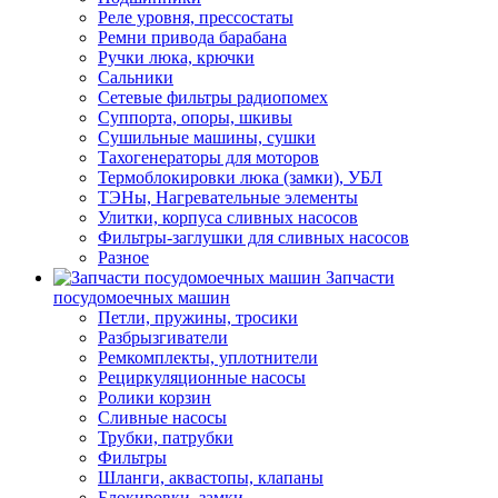
Реле уровня, прессостаты
Ремни привода барабана
Ручки люка, крючки
Сальники
Сетевые фильтры радиопомех
Суппорта, опоры, шкивы
Сушильные машины, сушки
Тахогенераторы для моторов
Термоблокировки люка (замки), УБЛ
ТЭНы, Нагревательные элементы
Улитки, корпуса сливных насосов
Фильтры-заглушки для сливных насосов
Разное
Запчасти
посудомоечных машин
Петли, пружины, тросики
Разбрызгиватели
Ремкомплекты, уплотнители
Рециркуляционные насосы
Ролики корзин
Сливные насосы
Трубки, патрубки
Фильтры
Шланги, аквастопы, клапаны
Блокировки, замки