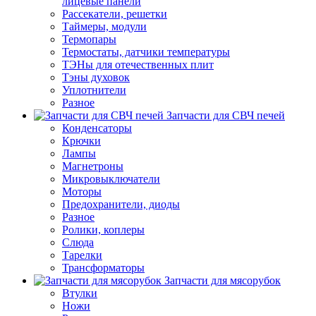
лицевые панели
Рассекатели, решетки
Таймеры, модули
Термопары
Термостаты, датчики температуры
ТЭНы для отечественных плит
Тэны духовок
Уплотнители
Разное
Запчасти для СВЧ печей
Конденсаторы
Крючки
Лампы
Магнетроны
Микровыключатели
Моторы
Предохранители, диоды
Разное
Ролики, коплеры
Слюда
Тарелки
Трансформаторы
Запчасти для мясорубок
Втулки
Ножи