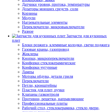
Датчики уровня, протока, температуры
Дозаторы моющих средств, соли
Корзины
Модули
Нагревательные элементы
Переключатели, микровыключатели
Разное
Запчасти для кухонных
плит
Блоки розжига, клеммные колодки, свечи поджига
Газовые краны, газопровод
Жиклеры
Кнопки, микропереключатели
Конфорки стеклокерамические
Конфорки чугунные
Лампы
Моторы обдува, детали гриля
Переключатели
Петли, кронштейны
Пластик для плит, ручки
Клапаны газконтроля
Противни, решетки, направляющие
Профессиональные плиты
Рабочий стол, стеклокерамика, стекло двери,