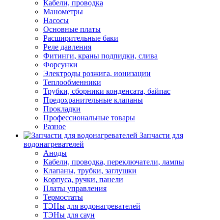
Кабели, проводка
Манометры
Насосы
Основные платы
Расширительные баки
Реле давления
Фитинги, краны подпидки, слива
Форсунки
Электроды розжига, ионизации
Теплообменники
Трубки, сборники конденсата, байпас
Предохранительные клапаны
Прокладки
Профессиональные товары
Разное
Запчасти для
водонагревателей
Аноды
Кабели, проводка, переключатели, лампы
Клапаны, трубки, заглушки
Корпуса, ручки, панели
Платы управления
Термостаты
ТЭНы для водонагревателей
ТЭНы для саун