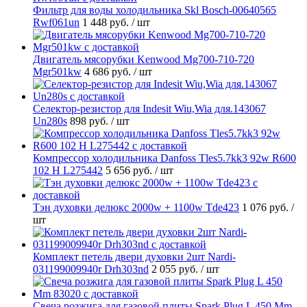
Фильтр для воды холодильника Skl Bosch-00640565
Rwf061un
1 448 руб.
/ шт
Двигатель мясорубки Kenwood Mg700-710-720
Mgr501kw
4 686 руб.
/ шт
Селектор-резистор для Indesit Wiu,Wia для.143067
Un280s
898 руб.
/ шт
Компрессор холодильника Danfoss Tles5.7kk3 92w R600
102 H L275442
5 656 руб.
/ шт
Тэн духовки делюкс 2000w + 1100w Tde423
1 076 руб.
/
шт
Комплект петель двери духовки 2шт Nardi-
031199009940r Drh303nd
2 055 руб.
/ шт
Свеча розжига для газовой плиты Spark Plug L 450 Mm