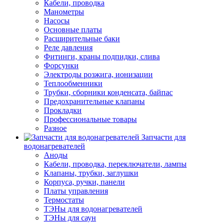
Кабели, проводка
Манометры
Насосы
Основные платы
Расширительные баки
Реле давления
Фитинги, краны подпидки, слива
Форсунки
Электроды розжига, ионизации
Теплообменники
Трубки, сборники конденсата, байпас
Предохранительные клапаны
Прокладки
Профессиональные товары
Разное
Запчасти для
водонагревателей
Аноды
Кабели, проводка, переключатели, лампы
Клапаны, трубки, заглушки
Корпуса, ручки, панели
Платы управления
Термостаты
ТЭНы для водонагревателей
ТЭНы для саун