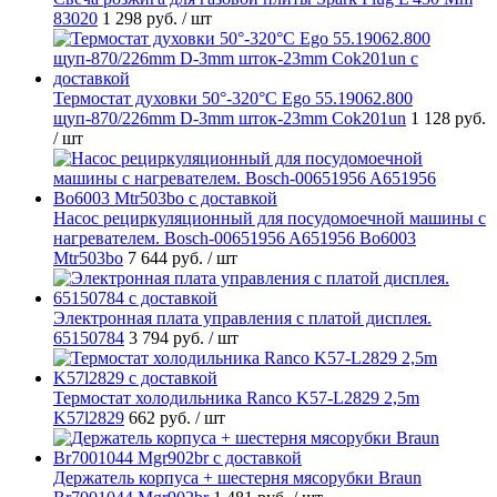
83020
1 298 руб.
/ шт
Термостат духовки 50°-320°C Ego 55.19062.800
щуп-870/226mm D-3mm шток-23mm Cok201un
1 128 руб.
/ шт
Насос рециркуляционный для посудомоечной машины с
нагревателем. Bosch-00651956 A651956 Bo6003
Mtr503bo
7 644 руб.
/ шт
Электронная плата управления с платой дисплея.
65150784
3 794 руб.
/ шт
Термостат холодильника Ranco K57-L2829 2,5m
K57l2829
662 руб.
/ шт
Держатель корпуса + шестерня мясорубки Braun