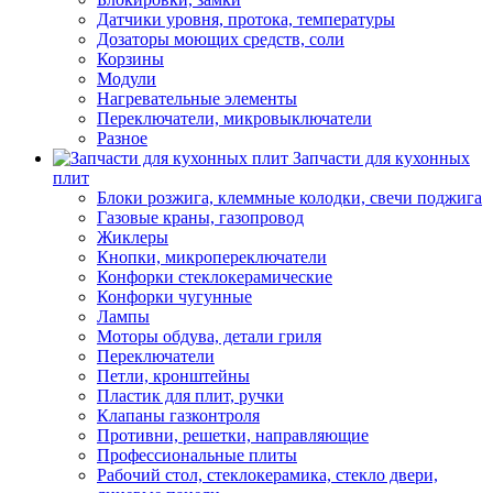
Датчики уровня, протока, температуры
Дозаторы моющих средств, соли
Корзины
Модули
Нагревательные элементы
Переключатели, микровыключатели
Разное
Запчасти для кухонных
плит
Блоки розжига, клеммные колодки, свечи поджига
Газовые краны, газопровод
Жиклеры
Кнопки, микропереключатели
Конфорки стеклокерамические
Конфорки чугунные
Лампы
Моторы обдува, детали гриля
Переключатели
Петли, кронштейны
Пластик для плит, ручки
Клапаны газконтроля
Противни, решетки, направляющие
Профессиональные плиты
Рабочий стол, стеклокерамика, стекло двери,