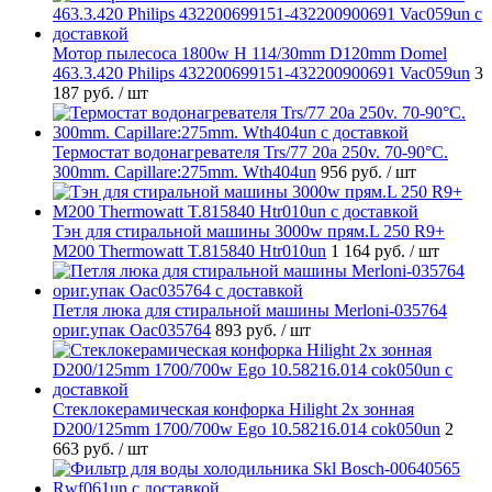
Мотор пылесоса 1800w H 114/30mm D120mm Domel
463.3.420 Philips 432200699151-432200900691 Vac059un
3
187 руб.
/ шт
Термостат водонагревателя Trs/77 20a 250v. 70-90°C.
300mm. Capillare:275mm. Wth404un
956 руб.
/ шт
Тэн для стиральной машины 3000w прям.L 250 R9+
M200 Thermowatt T.815840 Htr010un
1 164 руб.
/ шт
Петля люка для стиральной машины Merloni-035764
ориг.упак Oac035764
893 руб.
/ шт
Стеклокерамическая конфорка Hilight 2х зонная
D200/125mm 1700/700w Ego 10.58216.014 cok050un
2
663 руб.
/ шт