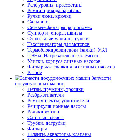
Реле уровня, прессостаты
Ремни привода барабана
Ручки люка, крючки
Сальники
Сетевые фильтры радиопомех
Суппорта, опоры, шкивы
Сушильные машины, сушки
Тахогенераторы для моторов
Термоблокировки люка (замки), УБЛ
ТЭНы, Нагревательные элементы
Улитки, корпуса сливных насосов
Фильтры-заглушки для сливных насосов
Разное
Запчасти
посудомоечных машин
Петли, пружины, тросики
Разбрызгиватели
Ремкомплекты, уплотнители
Рециркуляционные насосы
Ролики корзин
Сливные насосы
Трубки, патрубки
Фильтры
Шланги, аквастопы, клапаны
Блокировки, замки