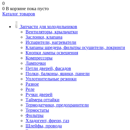
0
0
В корзине
пока пусто
Каталог товаров
Запчасти для холодильников
Вентиляторы, крыльчатки
Заслонки, клапана
Испарители, нагреватели
Клапаны шредера, фильтры осушители, локринги
Кнопки лампы освещения
Компрессоры
Лампочки
Петли дверей, фасадов
Полки, балконы, ящики, панели
Уплотнительные резинки
Разное
Реле
Ручки дверей
Таймера оттайки
Термодатчики, предохранители
Термостаты
Фильтры
Хладогент, фреон, газ
Шлейфы, провода