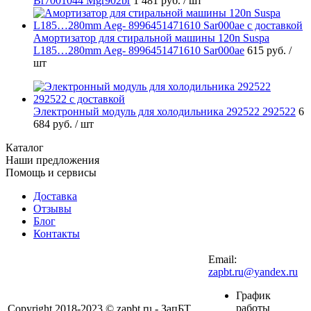
Br7001044 Mgr902br
1 481 руб.
/ шт
Амортизатор для стиральной машины 120n Suspa
L185…280mm Aeg- 8996451471610 Sar000ae
615 руб.
/
шт
Электронный модуль для холодильника 292522 292522
6
684 руб.
/ шт
Каталог
Наши предложения
Помощь и сервисы
Доставка
Отзывы
Блог
Контакты
Email:
zapbt.ru@yandex.ru
График
работы
Copyright 2018-2023 © zapbt.ru - ЗапБТ