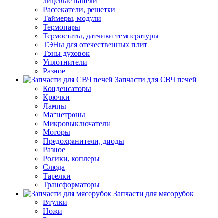
лицевые панели
Рассекатели, решетки
Таймеры, модули
Термопары
Термостаты, датчики температуры
ТЭНы для отечественных плит
Тэны духовок
Уплотнители
Разное
Запчасти для СВЧ печей
Конденсаторы
Крючки
Лампы
Магнетроны
Микровыключатели
Моторы
Предохранители, диоды
Разное
Ролики, коплеры
Слюда
Тарелки
Трансформаторы
Запчасти для мясорубок
Втулки
Ножи