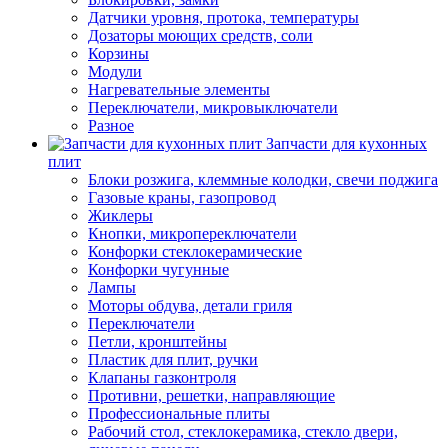
Датчики уровня, протока, температуры
Дозаторы моющих средств, соли
Корзины
Модули
Нагревательные элементы
Переключатели, микровыключатели
Разное
Запчасти для кухонных
плит
Блоки розжига, клеммные колодки, свечи поджига
Газовые краны, газопровод
Жиклеры
Кнопки, микропереключатели
Конфорки стеклокерамические
Конфорки чугунные
Лампы
Моторы обдува, детали гриля
Переключатели
Петли, кронштейны
Пластик для плит, ручки
Клапаны газконтроля
Противни, решетки, направляющие
Профессиональные плиты
Рабочий стол, стеклокерамика, стекло двери,