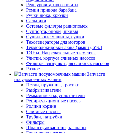
Реле уровня, прессостаты
Ремни привода барабана
Ручки люка, крючки
Сальники
Сетевые фильтры радиопомех
Суппорта, опоры, шкивы
Сушильные машины, сушки
Тахогенераторы для моторов
Термоблокировки люка (замки), УБЛ
ТЭНы, Нагревательные элементы
Улитки, корпуса сливных насосов
Фильтры-заглушки для сливных насосов
Разное
Запчасти
посудомоечных машин
Петли, пружины, тросики
Разбрызгиватели
Ремкомплекты, уплотнители
Рециркуляционные насосы
Ролики корзин
Сливные насосы
Трубки, патрубки
Фильтры
Шланги, аквастопы, клапаны
Блокировки, замки