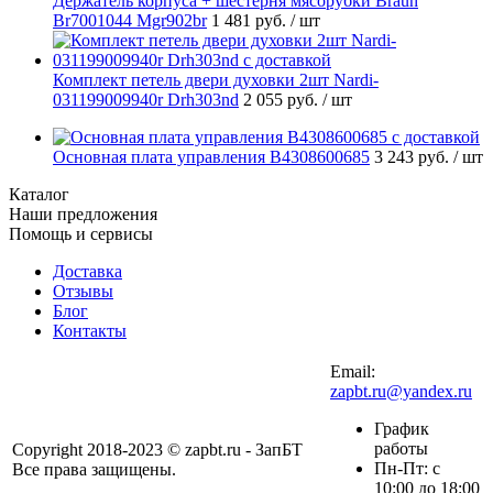
Держатель корпуса + шестерня мясорубки Braun
Br7001044 Mgr902br
1 481 руб.
/ шт
Комплект петель двери духовки 2шт Nardi-
031199009940r Drh303nd
2 055 руб.
/ шт
Основная плата управления B4308600685
3 243 руб.
/ шт
Каталог
Наши предложения
Помощь и сервисы
Доставка
Отзывы
Блог
Контакты
Email:
zapbt.ru@yandex.ru
График
работы
Copyright 2018-2023 © zapbt.ru - ЗапБТ
Пн-Пт: с
Все права защищены.
10:00 до 18:00