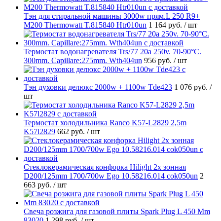
Тэн для стиральной машины 3000w прям.L 250 R9+
M200 Thermowatt T.815840 Htr010un
1 164 руб.
/ шт
Термостат водонагревателя Trs/77 20a 250v. 70-90°C.
300mm. Capillare:275mm. Wth404un
956 руб.
/ шт
Тэн духовки делюкс 2000w + 1100w Tde423
1 076 руб.
/
шт
Термостат холодильника Ranco K57-L2829 2,5m
K57l2829
662 руб.
/ шт
Стеклокерамическая конфорка Hilight 2х зонная
D200/125mm 1700/700w Ego 10.58216.014 cok050un
2
663 руб.
/ шт
Свеча розжига для газовой плиты Spark Plug L 450 Mm
83020
1 298 руб.
/ шт