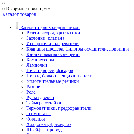
0
0
В корзине
пока пусто
Каталог товаров
Запчасти для холодильников
Вентиляторы, крыльчатки
Заслонки, клапана
Испарители, нагреватели
Клапаны шредера, фильтры осушители, локринги
Кнопки лампы освещения
Компрессоры
Лампочки
Петли дверей, фасадов
Полки, балконы, ящики, панели
Уплотнительные резинки
Разное
Реле
Ручки дверей
Таймера оттайки
Термодатчики, предохранители
Термостаты
Фильтры
Хладогент, фреон, газ
Шлейфы, провода