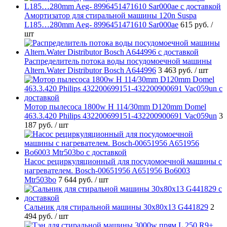
Амортизатор для стиральной машины 120n Suspa
L185…280mm Aeg- 8996451471610 Sar000ae
615 руб.
/
шт
Распределитель потока воды посудомоечной машины
Altern.Water Distributor Bosch A644996
3 463 руб.
/ шт
Мотор пылесоса 1800w H 114/30mm D120mm Domel
463.3.420 Philips 432200699151-432200900691 Vac059un
3
187 руб.
/ шт
Насос рециркуляционный для посудомоечной машины с
нагревателем. Bosch-00651956 A651956 Bo6003
Mtr503bo
7 644 руб.
/ шт
Cальник для стиральной машины 30x80x13 G441829
2
494 руб.
/ шт