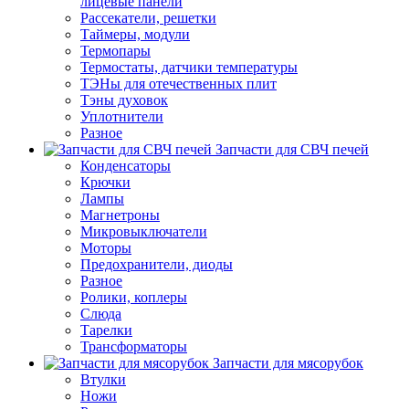
лицевые панели
Рассекатели, решетки
Таймеры, модули
Термопары
Термостаты, датчики температуры
ТЭНы для отечественных плит
Тэны духовок
Уплотнители
Разное
Запчасти для СВЧ печей
Конденсаторы
Крючки
Лампы
Магнетроны
Микровыключатели
Моторы
Предохранители, диоды
Разное
Ролики, коплеры
Слюда
Тарелки
Трансформаторы
Запчасти для мясорубок
Втулки
Ножи