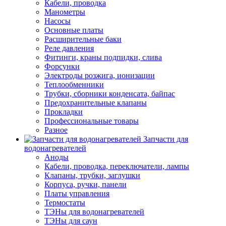
Кабели, проводка
Манометры
Насосы
Основные платы
Расширительные баки
Реле давления
Фитинги, краны подпидки, слива
Форсунки
Электроды розжига, ионизации
Теплообменники
Трубки, сборники конденсата, байпас
Предохранительные клапаны
Прокладки
Профессиональные товары
Разное
Запчасти для
водонагревателей
Аноды
Кабели, проводка, переключатели, лампы
Клапаны, трубки, заглушки
Корпуса, ручки, панели
Платы управления
Термостаты
ТЭНы для водонагревателей
ТЭНы для саун