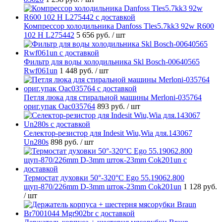
Компрессор холодильника Danfoss Tles5.7kk3 92w R600
102 H L275442
5 656 руб.
/ шт
Фильтр для воды холодильника Skl Bosch-00640565
Rwf061un
1 448 руб.
/ шт
Петля люка для стиральной машины Merloni-035764
ориг.упак Oac035764
893 руб.
/ шт
Селектор-резистор для Indesit Wiu,Wia для.143067
Un280s
898 руб.
/ шт
Термостат духовки 50°-320°C Ego 55.19062.800
щуп-870/226mm D-3mm шток-23mm Cok201un
1 128 руб.
/ шт