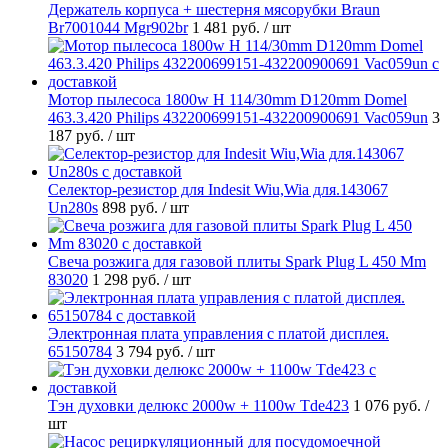
Держатель корпуса + шестерня мясорубки Braun
Br7001044 Mgr902br
1 481 руб.
/ шт
Мотор пылесоса 1800w H 114/30mm D120mm Domel
463.3.420 Philips 432200699151-432200900691 Vac059un
3
187 руб.
/ шт
Селектор-резистор для Indesit Wiu,Wia для.143067
Un280s
898 руб.
/ шт
Свеча розжига для газовой плиты Spark Plug L 450 Mm
83020
1 298 руб.
/ шт
Электронная плата управления с платой дисплея.
65150784
3 794 руб.
/ шт
Тэн духовки делюкс 2000w + 1100w Tde423
1 076 руб.
/
шт