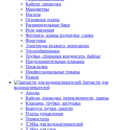
Кабели, проводка
Манометры
Насосы
Основные платы
Расширительные баки
Реле давления
Фитинги, краны подпидки, слива
Форсунки
Электроды розжига, ионизации
Теплообменники
Трубки, сборники конденсата, байпас
Предохранительные клапаны
Прокладки
Профессиональные товары
Разное
Запчасти для
водонагревателей
Аноды
Кабели, проводка, переключатели, лампы
Клапаны, трубки, заглушки
Корпуса, ручки, панели
Платы управления
Термостаты
ТЭНы для водонагревателей
ТЭНы для саун