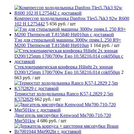
Компрессор холодильника Danfoss Tles5.7kk3 92w R600
102 H L275442
5 656 руб.
/ шт
Тэн для стиральной машины 3000w прям.L 250 R9+
M200 Thermowatt T.815840 Htr010un
1 164 руб.
/ шт
Стеклокерамическая конфорка Hilight 2х зонная
D200/125mm 1700/700w Ego 10.58216.014 cok050un
2
663 руб.
/ шт
Термостат холодильника Ranco K57-L2829 2,5m
K57l2829
662 руб.
/ шт
Двигатель мясорубки Kenwood Mg700-710-720
Mgr501kw
4 686 руб.
/ шт