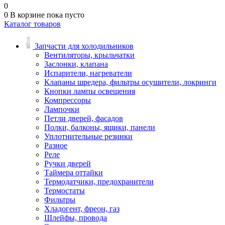
0
0
В корзине
пока пусто
Каталог товаров
Запчасти для холодильников
Вентиляторы, крыльчатки
Заслонки, клапана
Испарители, нагреватели
Клапаны шредера, фильтры осушители, локринги
Кнопки лампы освещения
Компрессоры
Лампочки
Петли дверей, фасадов
Полки, балконы, ящики, панели
Уплотнительные резинки
Разное
Реле
Ручки дверей
Таймера оттайки
Термодатчики, предохранители
Термостаты
Фильтры
Хладогент, фреон, газ
Шлейфы, провода