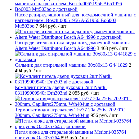
Насос рециркуляционный для посудомоечной машины с
нагревателем. Bosch-00651956 A651956 Bo6003
Mtr503bo
7 644 руб.
/ шт
Распределитель потока воды посудомоечной машины
Altern.Water Distributor Bosch A644996
3 463 руб.
/ шт
Cальник для стиральной машины 30x80x13 G441829
2
494 руб.
/ шт
Комплект петель двери духовки 2шт Nardi-
031199009940r Drh303nd
2 055 руб.
/ шт
Термостат водонагревателя Trs/77 20a 250v. 70-90°C.
300mm. Capillare:275mm. Wth404un
956 руб.
/ шт
Петля люка для стиральной машины Merloni-035764
ориг.упак Oac035764
893 руб.
/ шт