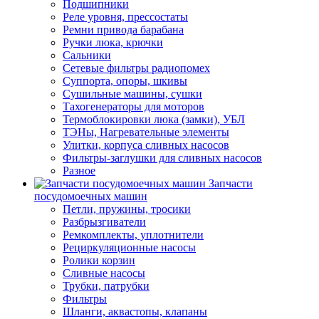
Подшипники
Реле уровня, прессостаты
Ремни привода барабана
Ручки люка, крючки
Сальники
Сетевые фильтры радиопомех
Суппорта, опоры, шкивы
Сушильные машины, сушки
Тахогенераторы для моторов
Термоблокировки люка (замки), УБЛ
ТЭНы, Нагревательные элементы
Улитки, корпуса сливных насосов
Фильтры-заглушки для сливных насосов
Разное
Запчасти
посудомоечных машин
Петли, пружины, тросики
Разбрызгиватели
Ремкомплекты, уплотнители
Рециркуляционные насосы
Ролики корзин
Сливные насосы
Трубки, патрубки
Фильтры
Шланги, аквастопы, клапаны