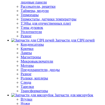
лицевые панели
Рассекатели, решетки
Таймеры, модули
Термопары
Термостаты, датчики температуры
ТЭНы для отечественных плит
Тэны духовок
Уплотнители
Разное
Запчасти для СВЧ печей
Конденсаторы
Крючки
Лампы
Магнетроны
Микровыключатели
Моторы
Предохранители, диоды
Разное
Ролики, коплеры
Слюда
Тарелки
Трансформаторы
Запчасти для мясорубок
Втулки
Ножи