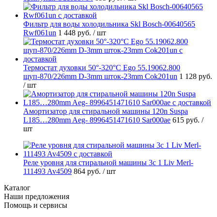
Фильтр для воды холодильника Skl Bosch-00640565
Rwf061un
1 448 руб.
/ шт
Термостат духовки 50°-320°C Ego 55.19062.800
щуп-870/226mm D-3mm шток-23mm Cok201un
1 128 руб.
/ шт
Амортизатор для стиральной машины 120n Suspa
L185…280mm Aeg- 8996451471610 Sar000ae
615 руб.
/
шт
Реле уровня для стиральной машины 3c 1 Liv Merl-
111493 Av4509
864 руб.
/ шт
Каталог
Наши предложения
Помощь и сервисы