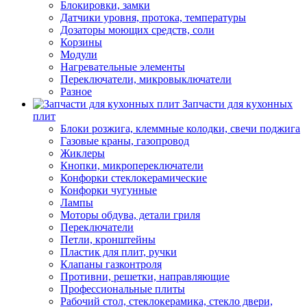
Блокировки, замки
Датчики уровня, протока, температуры
Дозаторы моющих средств, соли
Корзины
Модули
Нагревательные элементы
Переключатели, микровыключатели
Разное
Запчасти для кухонных
плит
Блоки розжига, клеммные колодки, свечи поджига
Газовые краны, газопровод
Жиклеры
Кнопки, микропереключатели
Конфорки стеклокерамические
Конфорки чугунные
Лампы
Моторы обдува, детали гриля
Переключатели
Петли, кронштейны
Пластик для плит, ручки
Клапаны газконтроля
Противни, решетки, направляющие
Профессиональные плиты
Рабочий стол, стеклокерамика, стекло двери,