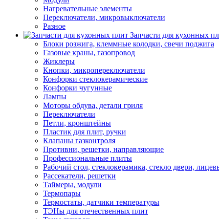
Нагревательные элементы
Переключатели, микровыключатели
Разное
Запчасти для кухонных п
Блоки розжига, клеммные колодки, свечи поджига
Газовые краны, газопровод
Жиклеры
Кнопки, микропереключатели
Конфорки стеклокерамические
Конфорки чугунные
Лампы
Моторы обдува, детали гриля
Переключатели
Петли, кронштейны
Пластик для плит, ручки
Клапаны газконтроля
Противни, решетки, направляющие
Профессиональные плиты
Рабочий стол, стеклокерамика, стекло двери, лицев
Рассекатели, решетки
Таймеры, модули
Термопары
Термостаты, датчики температуры
ТЭНы для отечественных плит