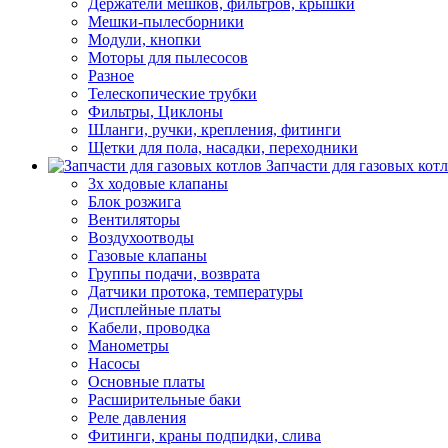
Держатели мешков, фильтров, крышки
Мешки-пылесборники
Модули, кнопки
Моторы для пылесосов
Разное
Телескопические трубки
Фильтры, Циклоны
Шланги, ручки, крепления, фитинги
Щетки для пола, насадки, переходники
Запчасти для газовых кот
3х ходовые клапаны
Блок розжига
Вентиляторы
Воздухоотводы
Газовые клапаны
Группы подачи, возврата
Датчики протока, температуры
Дисплейные платы
Кабели, проводка
Манометры
Насосы
Основные платы
Расширительные баки
Реле давления
Фитинги, краны подпидки, слива