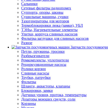
Сальники
Сетевые фильтры радиопомех
Суппорта, опоры, шкивы
Сушильные машины, сушки
Тахогенераторы для моторов
Термоблокировки люка (замки), УБЛ
ТЭНы, Нагревательные элементы
Улитки, корпуса сливных насосов
Фильтры-заглушки для сливных насосов
Разное
Запчасти посудомоеч
Петли, пружины, тросики
Разбрызгиватели
Ремкомплекты, уплотнители
Рециркуляционные насосы
Ролики корзин
Сливные насосы
Трубки, патрубки
Фильтры
Шланги, аквастопы, клапаны
Блокировки, замки
Датчики уровня, протока, температуры
Дозаторы моющих средств, соли
Корзины
Модули