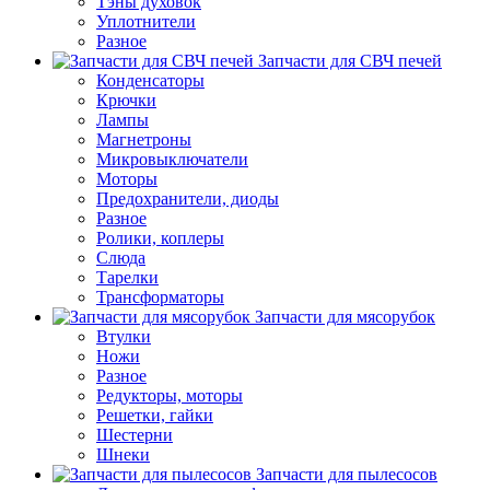
Тэны духовок
Уплотнители
Разное
Запчасти для СВЧ печей
Конденсаторы
Крючки
Лампы
Магнетроны
Микровыключатели
Моторы
Предохранители, диоды
Разное
Ролики, коплеры
Слюда
Тарелки
Трансформаторы
Запчасти для мясорубок
Втулки
Ножи
Разное
Редукторы, моторы
Решетки, гайки
Шестерни
Шнеки
Запчасти для пылесосов