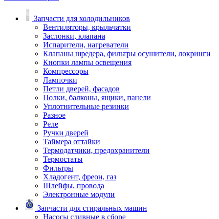
Запчасти для холодильников
Вентиляторы, крыльчатки
Заслонки, клапана
Испарители, нагреватели
Клапаны шредера, фильтры осушители, локринги
Кнопки лампы освещения
Компрессоры
Лампочки
Петли дверей, фасадов
Полки, балконы, ящики, панели
Уплотнительные резинки
Разное
Реле
Ручки дверей
Таймера оттайки
Термодатчики, предохранители
Термостаты
Фильтры
Хладогент, фреон, газ
Шлейфы, провода
Электронные модули
Запчасти для стиральных машин
Насосы сливные в сборе