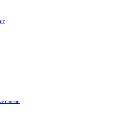
лит
ые панели