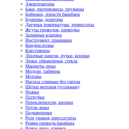
Амортизаторы
Баки, противовесы, пружины
Бойники, лопасти барабана
Бункеры, дозаторы
Датчики температуры, термостаты
Жгуты проводов, проводка
Заливные клапана
Инструмент, прошивки
Конденсаторы
Крестовины
Лицевые панели, ручки, кнопки
Люки, обрамления, стекла
Манжеты люка
Модули, таймеры
Моторы
Насосы сливные без улиток
Щетки моторов (угольные)
Ножки
Патрубки
Переключатели, кнопки
Петли люка
Подшипники
Реле уровня, прессостаты
Ремни привода барабана
Ручки люка, крючки