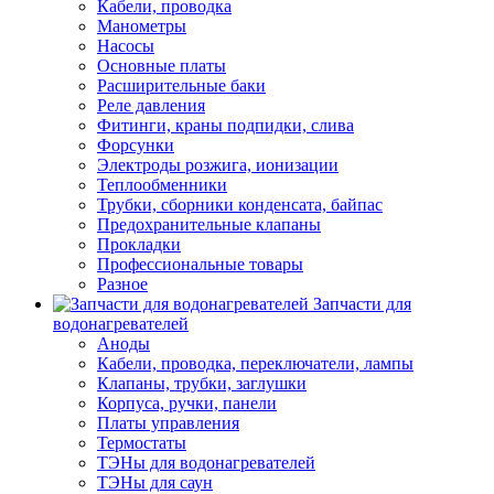
Кабели, проводка
Манометры
Насосы
Основные платы
Расширительные баки
Реле давления
Фитинги, краны подпидки, слива
Форсунки
Электроды розжига, ионизации
Теплообменники
Трубки, сборники конденсата, байпас
Предохранительные клапаны
Прокладки
Профессиональные товары
Разное
Запчасти для
водонагревателей
Аноды
Кабели, проводка, переключатели, лампы
Клапаны, трубки, заглушки
Корпуса, ручки, панели
Платы управления
Термостаты
ТЭНы для водонагревателей
ТЭНы для саун