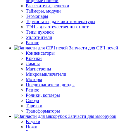
лицевые панели
Рассекатели, решетки
Таймеры, модули
Термопары
Термостаты, датчики температуры
ТЭНы для отечественных плит
Тэны духовок
Уплотнители
Разное
Запчасти для СВЧ печей
Конденсаторы
Крючки
Лампы
Магнетроны
Микровыключатели
Моторы
Предохранители, диоды
Разное
Ролики, коплеры
Слюда
Тарелки
Трансформаторы
Запчасти для мясорубок
Втулки
Ножи