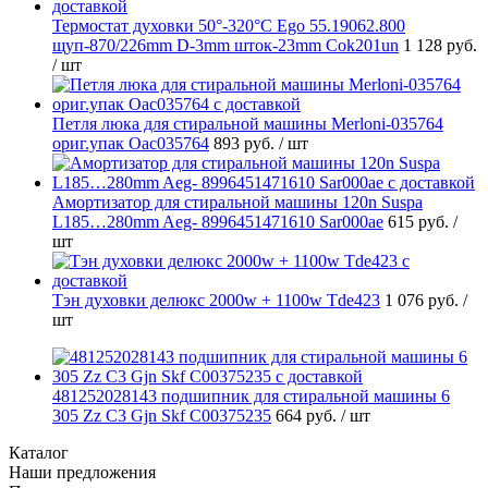
Термостат духовки 50°-320°C Ego 55.19062.800
щуп-870/226mm D-3mm шток-23mm Cok201un
1 128 руб.
/ шт
Петля люка для стиральной машины Merloni-035764
ориг.упак Oac035764
893 руб.
/ шт
Амортизатор для стиральной машины 120n Suspa
L185…280mm Aeg- 8996451471610 Sar000ae
615 руб.
/
шт
Тэн духовки делюкс 2000w + 1100w Tde423
1 076 руб.
/
шт
481252028143 подшипник для стиральной машины 6
305 Zz C3 Gjn Skf C00375235
664 руб.
/ шт
Каталог
Наши предложения