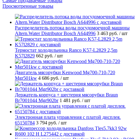
Самые продаваемые товары
Просмотренные товары
Распределитель потока воды посудомоечной машины
Altern.Water Distributor Bosch A644996
3 463 руб.
/ шт
Термостат холодильника Ranco K57-L2829 2,5m
K57l2829
662 руб.
/ шт
Двигатель мясорубки Kenwood Mg700-710-720
Mgr501kw
4 686 руб.
/ шт
Держатель корпуса + шестерня мясорубки Braun
Br7001044 Mgr902br
1 481 руб.
/ шт
Электронная плата управления с платой дисплея.
65150784
3 794 руб.
/ шт