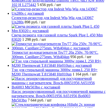
Компрессор холодильника Danfoss Tles5.7kk3 92w R600
102 H L275442
5 656 руб.
/ шт
Селектор-резистор для Indesit Wiu,Wia для.143067
Un280s
898 руб.
/ шт
Свеча розжига для газовой плиты Spark Plug L 450 Mm
83020
1 298 руб.
/ шт
Термостат водонагревателя Trs/77 20a 250v. 70-90°C.
300mm. Capillare:275mm. Wth404un
956 руб.
/ шт
Тэн для стиральной машины 3000w прям.L 250 R9+
M200 Thermowatt T.815840 Htr010un
1 164 руб.
/ шт
Насос рециркуляционный для посудомоечной машины с
нагревателем. Bosch-00651956 A651956 Bo6003
Mtr503bo
7 644 руб.
/ шт