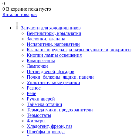
0
0
В корзине
пока пусто
Каталог товаров
Запчасти для холодильников
Вентиляторы, крыльчатки
Заслонки, клапана
Испарители, нагреватели
Клапаны шредера, фильтры осушители, локринги
Кнопки лампы освещения
Компрессоры
Лампочки
Петли дверей, фасадов
Полки, балконы, ящики, панели
Уплотнительные резинки
Разное
Реле
Ручки дверей
Таймера оттайки
Термодатчики, предохранители
Термостаты
Фильтры
Хладогент, фреон, газ
Шлейфы, провода