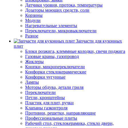
Датчики уровня, протока, температуры
Дозаторы моющих средств, соли
Корзины
Модули
Нагревательные элементы
Переключатели, микровыключатели
Разное
Запчасти для кухонных
плит
Блоки розжига, клеммные колодки, свечи поджига
Газовые краны, газопровод
Жиклеры
Кнопки, микропереключатели
Конфорки стеклокерамические
Конфорки чугунные
Лампы
Моторы обдува, детали гриля
Переключатели
Петли, кронштейны
Пластик для плит, ручки
Клапаны газконтроля
Противни, решетки, направляющие
Профессиональные плиты
Рабочий стол, стеклокерамика, стекло двери,