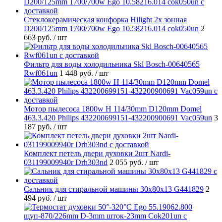
Стеклокерамическая конфорка Hilight 2х зонная
D200/125mm 1700/700w Ego 10.58216.014 cok050un
2
663 руб.
/ шт
Фильтр для воды холодильника Skl Bosch-00640565
Rwf061un
1 448 руб.
/ шт
Мотор пылесоса 1800w H 114/30mm D120mm Domel
463.3.420 Philips 432200699151-432200900691 Vac059un
3
187 руб.
/ шт
Комплект петель двери духовки 2шт Nardi-
031199009940r Drh303nd
2 055 руб.
/ шт
Cальник для стиральной машины 30x80x13 G441829
2
494 руб.
/ шт