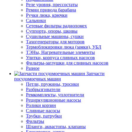
Реле уровня, прессостаты
Ремни привода барабана
Ручки люка, крючки
Сальники
Сетевые фильтры радиопомех
Суппорта, опоры, шкивы
Сушильные машины, сушки
Тахогенераторы для моторов
Термоблокировки люка (замки), УБЛ
ТЭНы, Нагревательные элементы
Улитки, корпуса сливных насосов
Фильтры-заглушки для сливных насосов
Разное
Запчасти
посудомоечных машин
Петли, пружины, тросики
Разбрызгиватели
Ремкомплекты, уплотнители
Рециркуляционные насосы
Ролики корзин
Сливные насосы
Трубки, патрубки
Фильтры
Шланги, аквастопы, клапаны
Блокировки, замки