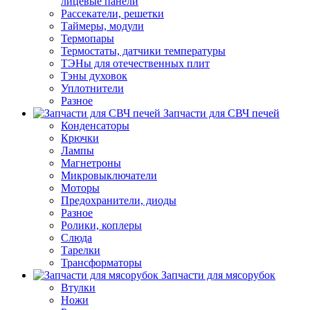
лицевые панели
Рассекатели, решетки
Таймеры, модули
Термопары
Термостаты, датчики температуры
ТЭНы для отечественных плит
Тэны духовок
Уплотнители
Разное
Запчасти для СВЧ печей
Конденсаторы
Крючки
Лампы
Магнетроны
Микровыключатели
Моторы
Предохранители, диоды
Разное
Ролики, коплеры
Слюда
Тарелки
Трансформаторы
Запчасти для мясорубок
Втулки
Ножи