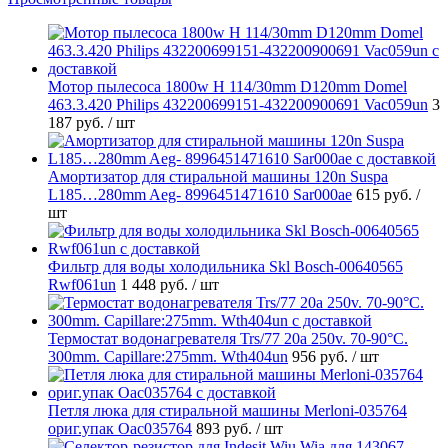
Мотор пылесоса 1800w H 114/30mm D120mm Domel
463.3.420 Philips 432200699151-432200900691 Vac059un
3
187 руб.
/ шт
Амортизатор для стиральной машины 120n Suspa
L185…280mm Aeg- 8996451471610 Sar000ae
615 руб.
/
шт
Фильтр для воды холодильника Skl Bosch-00640565
Rwf061un
1 448 руб.
/ шт
Термостат водонагревателя Trs/77 20a 250v. 70-90°C.
300mm. Capillare:275mm. Wth404un
956 руб.
/ шт
Петля люка для стиральной машины Merloni-035764
ориг.упак Oac035764
893 руб.
/ шт