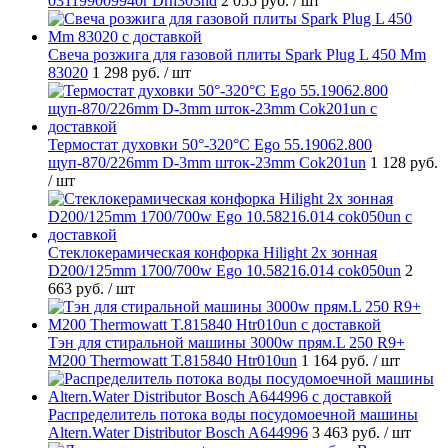
031199009940r Drh303nd
2 055 руб.
/ шт
Свеча розжига для газовой плиты Spark Plug L 450 Mm
83020
1 298 руб.
/ шт
Термостат духовки 50°-320°C Ego 55.19062.800
щуп-870/226mm D-3mm шток-23mm Cok201un
1 128 руб.
/ шт
Стеклокерамическая конфорка Hilight 2х зонная
D200/125mm 1700/700w Ego 10.58216.014 cok050un
2
663 руб.
/ шт
Тэн для стиральной машины 3000w прям.L 250 R9+
M200 Thermowatt T.815840 Htr010un
1 164 руб.
/ шт
Распределитель потока воды посудомоечной машины
Altern.Water Distributor Bosch A644996
3 463 руб.
/ шт