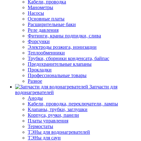
Кабели, проводка
Манометры
Насосы
Основные платы
Расширительные баки
Реле давления
Фитинги, краны подпидки, слива
Форсунки
Электроды розжига, ионизации
Теплообменники
Трубки, сборники конденсата, байпас
Предохранительные клапаны
Прокладки
Профессиональные товары
Разное
Запчасти для
водонагревателей
Аноды
Кабели, проводка, переключатели, лампы
Клапаны, трубки, заглушки
Корпуса, ручки, панели
Платы управления
Термостаты
ТЭНы для водонагревателей
ТЭНы для саун