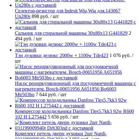
Селектор-резистор для Indesit Wiu,Wia для.143067
Un280s
898 руб.
/ шт
Cальник для стиральной машины 30x80x13 G441829
2
494 руб.
/ шт
Тэн духовки делюкс 2000w + 1100w Tde423
1 076 руб.
/
шт
Насос рециркуляционный для посудомоечной машины с
нагревателем. Bosch-00651956 A651956 Bo6003
Mtr503bo
7 644 руб.
/ шт
Компрессор холодильника Danfoss Tles5.7kk3 92w R600
102 H L275442
5 656 руб.
/ шт
Комплект петель двери духовки 2шт Nardi-