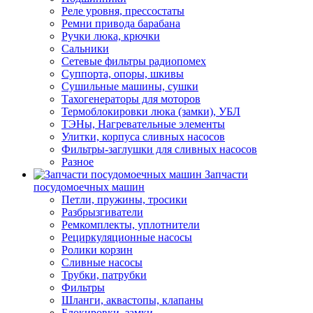
Реле уровня, прессостаты
Ремни привода барабана
Ручки люка, крючки
Сальники
Сетевые фильтры радиопомех
Суппорта, опоры, шкивы
Сушильные машины, сушки
Тахогенераторы для моторов
Термоблокировки люка (замки), УБЛ
ТЭНы, Нагревательные элементы
Улитки, корпуса сливных насосов
Фильтры-заглушки для сливных насосов
Разное
Запчасти
посудомоечных машин
Петли, пружины, тросики
Разбрызгиватели
Ремкомплекты, уплотнители
Рециркуляционные насосы
Ролики корзин
Сливные насосы
Трубки, патрубки
Фильтры
Шланги, аквастопы, клапаны
Блокировки, замки