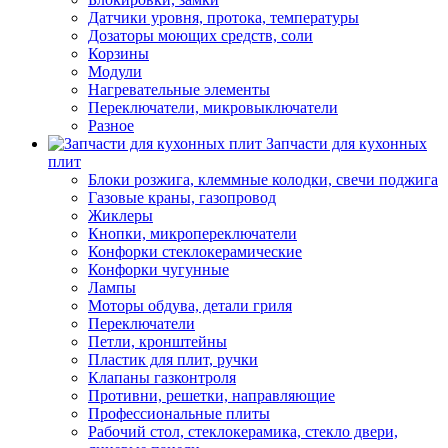
Датчики уровня, протока, температуры
Дозаторы моющих средств, соли
Корзины
Модули
Нагревательные элементы
Переключатели, микровыключатели
Разное
Запчасти для кухонных
плит
Блоки розжига, клеммные колодки, свечи поджига
Газовые краны, газопровод
Жиклеры
Кнопки, микропереключатели
Конфорки стеклокерамические
Конфорки чугунные
Лампы
Моторы обдува, детали гриля
Переключатели
Петли, кронштейны
Пластик для плит, ручки
Клапаны газконтроля
Противни, решетки, направляющие
Профессиональные плиты
Рабочий стол, стеклокерамика, стекло двери,