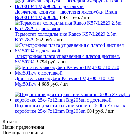
Держатель корпуса + шестерня мясорубки Braun
Br7001044 Mgr902br
1 481 руб.
/ шт
Термостат холодильника Ranco K57-L2829 2,5m
K57l2829
662 руб.
/ шт
Электронная плата управления с платой дисплея.
65150784
3 794 руб.
/ шт
Двигатель мясорубки Kenwood Mg700-710-720
Mgr501kw
4 686 руб.
/ шт
Подшипник для стиральной машины 6 005 Zz скф в
коробочке 25x47x12mm Brg205un
604 руб.
/ шт
Каталог
Наши предложения
Помощь и сервисы