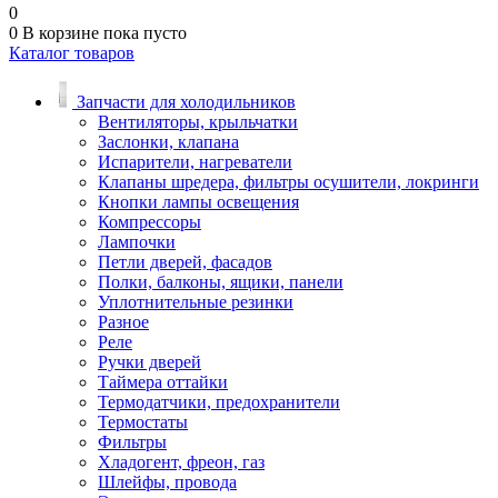
0
0
В корзине
пока пусто
Каталог товаров
Запчасти для холодильников
Вентиляторы, крыльчатки
Заслонки, клапана
Испарители, нагреватели
Клапаны шредера, фильтры осушители, локринги
Кнопки лампы освещения
Компрессоры
Лампочки
Петли дверей, фасадов
Полки, балконы, ящики, панели
Уплотнительные резинки
Разное
Реле
Ручки дверей
Таймера оттайки
Термодатчики, предохранители
Термостаты
Фильтры
Хладогент, фреон, газ
Шлейфы, провода