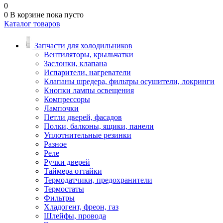
0
0
В корзине
пока пусто
Каталог товаров
Запчасти для холодильников
Вентиляторы, крыльчатки
Заслонки, клапана
Испарители, нагреватели
Клапаны шредера, фильтры осушители, локринги
Кнопки лампы освещения
Компрессоры
Лампочки
Петли дверей, фасадов
Полки, балконы, ящики, панели
Уплотнительные резинки
Разное
Реле
Ручки дверей
Таймера оттайки
Термодатчики, предохранители
Термостаты
Фильтры
Хладогент, фреон, газ
Шлейфы, провода