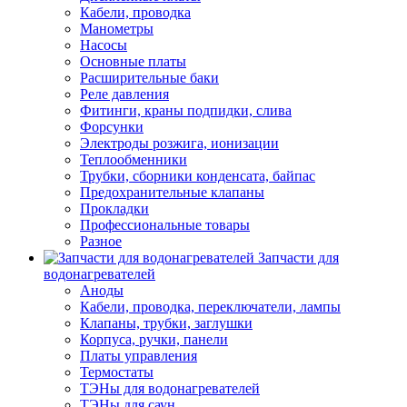
Кабели, проводка
Манометры
Насосы
Основные платы
Расширительные баки
Реле давления
Фитинги, краны подпидки, слива
Форсунки
Электроды розжига, ионизации
Теплообменники
Трубки, сборники конденсата, байпас
Предохранительные клапаны
Прокладки
Профессиональные товары
Разное
Запчасти для
водонагревателей
Аноды
Кабели, проводка, переключатели, лампы
Клапаны, трубки, заглушки
Корпуса, ручки, панели
Платы управления
Термостаты
ТЭНы для водонагревателей
ТЭНы для саун