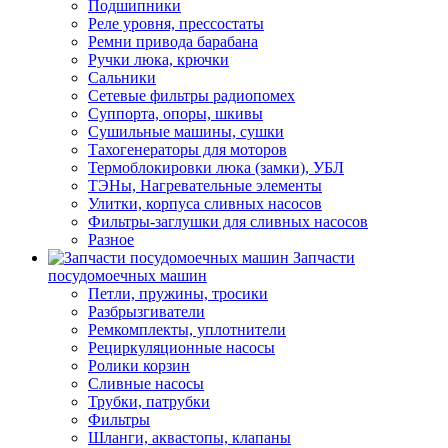
Подшипники
Реле уровня, прессостаты
Ремни привода барабана
Ручки люка, крючки
Сальники
Сетевые фильтры радиопомех
Суппорта, опоры, шкивы
Сушильные машины, сушки
Тахогенераторы для моторов
Термоблокировки люка (замки), УБЛ
ТЭНы, Нагревательные элементы
Улитки, корпуса сливных насосов
Фильтры-заглушки для сливных насосов
Разное
Запчасти
посудомоечных машин
Петли, пружины, тросики
Разбрызгиватели
Ремкомплекты, уплотнители
Рециркуляционные насосы
Ролики корзин
Сливные насосы
Трубки, патрубки
Фильтры
Шланги, аквастопы, клапаны