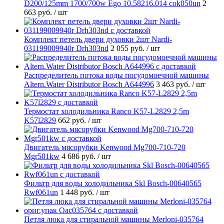
D200/125mm 1700/700w Ego 10.58216.014 cok050un
2
663 руб.
/ шт
Комплект петель двери духовки 2шт Nardi-
031199009940r Drh303nd
2 055 руб.
/ шт
Распределитель потока воды посудомоечной машины
Altern.Water Distributor Bosch A644996
3 463 руб.
/ шт
Термостат холодильника Ranco K57-L2829 2,5m
K57l2829
662 руб.
/ шт
Двигатель мясорубки Kenwood Mg700-710-720
Mgr501kw
4 686 руб.
/ шт
Фильтр для воды холодильника Skl Bosch-00640565
Rwf061un
1 448 руб.
/ шт
Петля люка для стиральной машины Merloni-035764