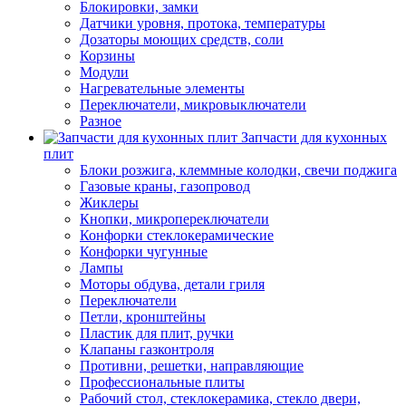
Блокировки, замки
Датчики уровня, протока, температуры
Дозаторы моющих средств, соли
Корзины
Модули
Нагревательные элементы
Переключатели, микровыключатели
Разное
Запчасти для кухонных
плит
Блоки розжига, клеммные колодки, свечи поджига
Газовые краны, газопровод
Жиклеры
Кнопки, микропереключатели
Конфорки стеклокерамические
Конфорки чугунные
Лампы
Моторы обдува, детали гриля
Переключатели
Петли, кронштейны
Пластик для плит, ручки
Клапаны газконтроля
Противни, решетки, направляющие
Профессиональные плиты
Рабочий стол, стеклокерамика, стекло двери,