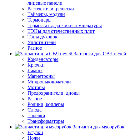
лицевые панели
Рассекатели, решетки
Таймеры, модули
Термопары
Термостаты, датчики температуры
ТЭНы для отечественных плит
Тэны духовок
Уплотнители
Разное
Запчасти для СВЧ печей
Конденсаторы
Крючки
Лампы
Магнетроны
Микровыключатели
Моторы
Предохранители, диоды
Разное
Ролики, коплеры
Слюда
Тарелки
Трансформаторы
Запчасти для мясорубок
Втулки
Ножи