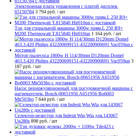
Электронная плата управления с платой дисплея.
65150784
3 794 руб.
/ шт
Тэн для стиральной машины 3000w прям.L 250 R9+
M200 Thermowatt T.815840 Htr010un
1 164 руб.
/ шт
Мотор пылесоса 1800w H 114/30mm D120mm Domel
463.3.420 Philips 432200699151-432200900691 Vac059un
3
187 руб.
/ шт
Насос рециркуляционный для посудомоечной машины с
нагревателем. Bosch-00651956 A651956 Bo6003
Mtr503bo
7 644 руб.
/ шт
Селектор-резистор для Indesit Wiu,Wia для.143067
Un280s
898 руб.
/ шт