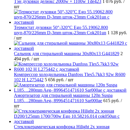
Тэн духовки делюкс 2000w + 1100w Tde423
1 076 руб.
/
шт
Термостат духовки 50°-320°C Ego 55.19062.800
щуп-870/226mm D-3mm шток-23mm Cok201un
1 128 руб.
/ шт
Cальник для стиральной машины 30x80x13 G441829
2
494 руб.
/ шт
Компрессор холодильника Danfoss Tles5.7kk3 92w R600
102 H L275442
5 656 руб.
/ шт
Амортизатор для стиральной машины 120n Suspa
L185…280mm Aeg- 8996451471610 Sar000ae
615 руб.
/
шт
Стеклокерамическая конфорка Hilight 2х зонная