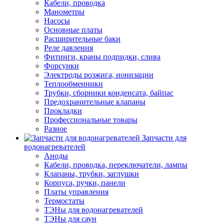
Кабели, проводка
Манометры
Насосы
Основные платы
Расширительные баки
Реле давления
Фитинги, краны подпидки, слива
Форсунки
Электроды розжига, ионизации
Теплообменники
Трубки, сборники конденсата, байпас
Предохранительные клапаны
Прокладки
Профессиональные товары
Разное
Запчасти для
водонагревателей
Аноды
Кабели, проводка, переключатели, лампы
Клапаны, трубки, заглушки
Корпуса, ручки, панели
Платы управления
Термостаты
ТЭНы для водонагревателей
ТЭНы для саун