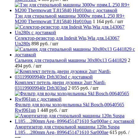
Тэн для стиральной машины 3000w прям.L 250 R9+
M200 Thermowatt T.815840 Htr010un
1 164 руб.
/ шт
Селектор-резистор для Indesit Wiu,Wia для.143067
Un280s
898 руб.
/ шт
Cальник для стиральной машины 30x80x13 G441829
2
494 руб.
/ шт
Комплект петель двери духовки 2шт Nardi-
031199009940r Drh303nd
2 055 руб.
/ шт
Фильтр для воды холодильника Skl Bosch-00640565
Rwf061un
1 448 руб.
/ шт
Амортизатор для стиральной машины 120n Suspa
L185…280mm Aeg- 8996451471610 Sar000ae
615 руб.
/
шт