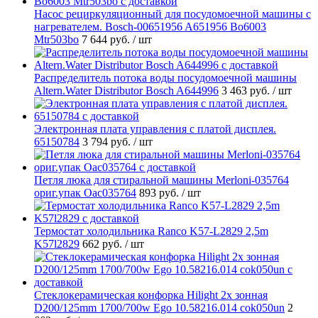
Насос рециркуляционный для посудомоечной машины с
нагревателем. Bosch-00651956 A651956 Bo6003
Mtr503bo
7 644 руб.
/ шт
Распределитель потока воды посудомоечной машины
Altern.Water Distributor Bosch A644996
3 463 руб.
/ шт
Электронная плата управления с платой дисплея.
65150784
3 794 руб.
/ шт
Петля люка для стиральной машины Merloni-035764
ориг.упак Oac035764
893 руб.
/ шт
Термостат холодильника Ranco K57-L2829 2,5m
K57l2829
662 руб.
/ шт
Стеклокерамическая конфорка Hilight 2х зонная
D200/125mm 1700/700w Ego 10.58216.014 cok050un
2