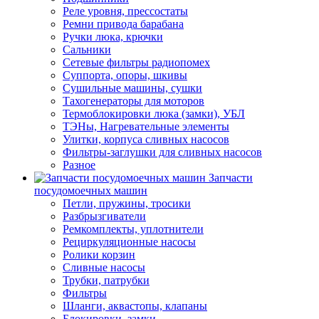
Реле уровня, прессостаты
Ремни привода барабана
Ручки люка, крючки
Сальники
Сетевые фильтры радиопомех
Суппорта, опоры, шкивы
Сушильные машины, сушки
Тахогенераторы для моторов
Термоблокировки люка (замки), УБЛ
ТЭНы, Нагревательные элементы
Улитки, корпуса сливных насосов
Фильтры-заглушки для сливных насосов
Разное
Запчасти
посудомоечных машин
Петли, пружины, тросики
Разбрызгиватели
Ремкомплекты, уплотнители
Рециркуляционные насосы
Ролики корзин
Сливные насосы
Трубки, патрубки
Фильтры
Шланги, аквастопы, клапаны
Блокировки, замки