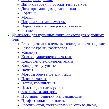
Датчики уровня, протока, температуры
Дозаторы моющих средств, соли
Корзины
Модули
Нагревательные элементы
Переключатели, микровыключатели
Разное
Запчасти для кухонных
плит
Блоки розжига, клеммные колодки, свечи поджига
Газовые краны, газопровод
Жиклеры
Кнопки, микропереключатели
Конфорки стеклокерамические
Конфорки чугунные
Лампы
Моторы обдува, детали гриля
Переключатели
Петли, кронштейны
Пластик для плит, ручки
Клапаны газконтроля
Противни, решетки, направляющие
Профессиональные плиты
Рабочий стол, стеклокерамика, стекло двери,