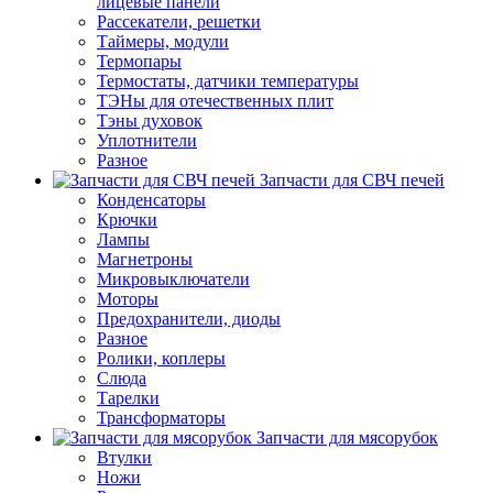
лицевые панели
Рассекатели, решетки
Таймеры, модули
Термопары
Термостаты, датчики температуры
ТЭНы для отечественных плит
Тэны духовок
Уплотнители
Разное
Запчасти для СВЧ печей
Конденсаторы
Крючки
Лампы
Магнетроны
Микровыключатели
Моторы
Предохранители, диоды
Разное
Ролики, коплеры
Слюда
Тарелки
Трансформаторы
Запчасти для мясорубок
Втулки
Ножи