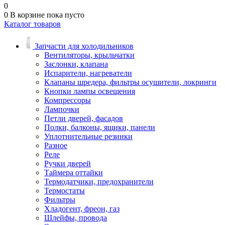
0
0
В корзине
пока пусто
Каталог товаров
Запчасти для холодильников
Вентиляторы, крыльчатки
Заслонки, клапана
Испарители, нагреватели
Клапаны шредера, фильтры осушители, локринги
Кнопки лампы освещения
Компрессоры
Лампочки
Петли дверей, фасадов
Полки, балконы, ящики, панели
Уплотнительные резинки
Разное
Реле
Ручки дверей
Таймера оттайки
Термодатчики, предохранители
Термостаты
Фильтры
Хладогент, фреон, газ
Шлейфы, провода