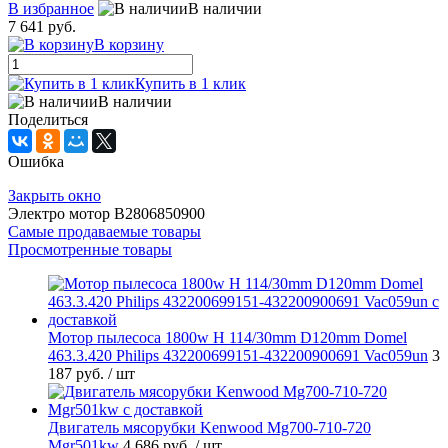
В избранное
В наличии
7 641 руб.
В корзину
Купить в 1 клик
В наличии
Поделиться
Ошибка
Закрыть окно
Электро мотор B2806850900
Самые продаваемые товары
Просмотренные товары
Мотор пылесоса 1800w H 114/30mm D120mm Domel
463.3.420 Philips 432200699151-432200900691 Vac059un
3
187 руб.
/ шт
Двигатель мясорубки Kenwood Mg700-710-720
Mgr501kw
4 686 руб.
/ шт