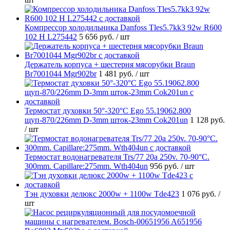
Компрессор холодильника Danfoss Tles5.7kk3 92w R600
102 H L275442
5 656 руб.
/ шт
Держатель корпуса + шестерня мясорубки Braun
Br7001044 Mgr902br
1 481 руб.
/ шт
Термостат духовки 50°-320°C Ego 55.19062.800
щуп-870/226mm D-3mm шток-23mm Cok201un
1 128 руб.
/ шт
Термостат водонагревателя Trs/77 20a 250v. 70-90°C.
300mm. Capillare:275mm. Wth404un
956 руб.
/ шт
Тэн духовки делюкс 2000w + 1100w Tde423
1 076 руб.
/
шт