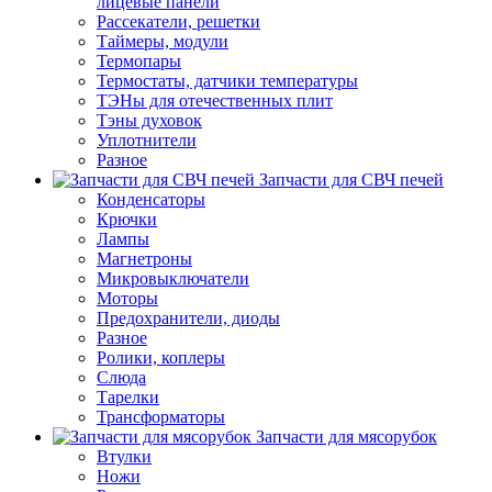
лицевые панели
Рассекатели, решетки
Таймеры, модули
Термопары
Термостаты, датчики температуры
ТЭНы для отечественных плит
Тэны духовок
Уплотнители
Разное
Запчасти для СВЧ печей
Конденсаторы
Крючки
Лампы
Магнетроны
Микровыключатели
Моторы
Предохранители, диоды
Разное
Ролики, коплеры
Слюда
Тарелки
Трансформаторы
Запчасти для мясорубок
Втулки
Ножи