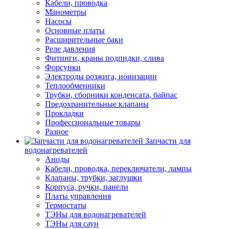
Кабели, проводка
Манометры
Насосы
Основные платы
Расширительные баки
Реле давления
Фитинги, краны подпидки, слива
Форсунки
Электроды розжига, ионизации
Теплообменники
Трубки, сборники конденсата, байпас
Предохранительные клапаны
Прокладки
Профессиональные товары
Разное
Запчасти для
водонагревателей
Аноды
Кабели, проводка, переключатели, лампы
Клапаны, трубки, заглушки
Корпуса, ручки, панели
Платы управления
Термостаты
ТЭНы для водонагревателей
ТЭНы для саун