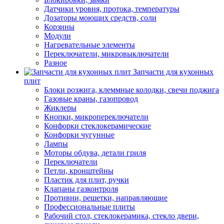
Датчики уровня, протока, температуры
Дозаторы моющих средств, соли
Корзины
Модули
Нагревательные элементы
Переключатели, микровыключатели
Разное
Запчасти для кухонных
плит
Блоки розжига, клеммные колодки, свечи поджига
Газовые краны, газопровод
Жиклеры
Кнопки, микропереключатели
Конфорки стеклокерамические
Конфорки чугунные
Лампы
Моторы обдува, детали гриля
Переключатели
Петли, кронштейны
Пластик для плит, ручки
Клапаны газконтроля
Противни, решетки, направляющие
Профессиональные плиты
Рабочий стол, стеклокерамика, стекло двери,