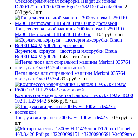
Стеклокерамическая конфорка Hilight 2х зонная
D200/125mm 1700/700w Ego 10.58216.014 cok050un
2
663 руб.
/ шт
Тэн для стиральной машины 3000w прям.L 250 R9+
M200 Thermowatt T.815840 Htr010un
1 164 руб.
/ шт
Держатель корпуса + шестерня мясорубки Braun
Br7001044 Mgr902br
1 481 руб.
/ шт
Петля люка для стиральной машины Merloni-035764
ориг.упак Oac035764
893 руб.
/ шт
Компрессор холодильника Danfoss Tles5.7kk3 92w R600
102 H L275442
5 656 руб.
/ шт
Тэн духовки делюкс 2000w + 1100w Tde423
1 076 руб.
/
шт