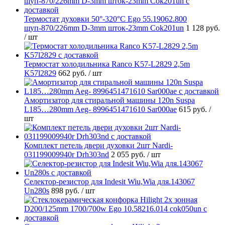
Термостат духовки 50°-320°C Ego 55.19062.800
щуп-870/226mm D-3mm шток-23mm Cok201un
1 128 руб.
/ шт
Термостат холодильника Ranco K57-L2829 2,5m
K57l2829
662 руб.
/ шт
Амортизатор для стиральной машины 120n Suspa
L185…280mm Aeg- 8996451471610 Sar000ae
615 руб.
/
шт
Комплект петель двери духовки 2шт Nardi-
031199009940r Drh303nd
2 055 руб.
/ шт
Селектор-резистор для Indesit Wiu,Wia для.143067
Un280s
898 руб.
/ шт