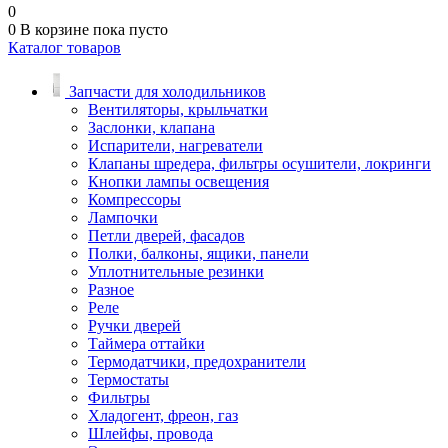
0
0
В корзине
пока пусто
Каталог товаров
Запчасти для холодильников
Вентиляторы, крыльчатки
Заслонки, клапана
Испарители, нагреватели
Клапаны шредера, фильтры осушители, локринги
Кнопки лампы освещения
Компрессоры
Лампочки
Петли дверей, фасадов
Полки, балконы, ящики, панели
Уплотнительные резинки
Разное
Реле
Ручки дверей
Таймера оттайки
Термодатчики, предохранители
Термостаты
Фильтры
Хладогент, фреон, газ
Шлейфы, провода