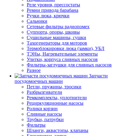
Реле уровня, прессостаты
Ремни привода барабана
Ручки люка, крючки
Сальники
Сетевые фильтры радиопомех
Суппорта, опоры, шкивы
Сушильные машины, сушки
Тахогенераторы для моторов
Термоблокировки люка (замки), УБЛ
ТЭНы, Нагревательные элементы
Улитки, корпуса сливных насосов
Фильтры-заглушки для сливных насосов
Разное
Запчасти
посудомоечных машин
Петли, пружины, тросики
Разбрызгиватели
Ремкомплекты, уплотнители
Рециркуляционные насосы
Ролики корзин
Сливные насосы
Трубки, патрубки
Фильтры
Шланги, аквастопы, клапаны
Блокировки, замки