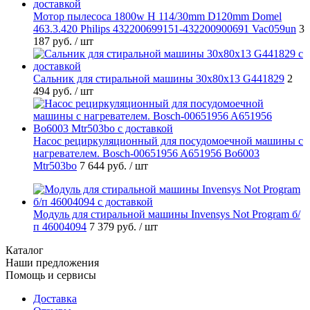
Мотор пылесоса 1800w H 114/30mm D120mm Domel
463.3.420 Philips 432200699151-432200900691 Vac059un
3
187 руб.
/ шт
Cальник для стиральной машины 30x80x13 G441829
2
494 руб.
/ шт
Насос рециркуляционный для посудомоечной машины с
нагревателем. Bosch-00651956 A651956 Bo6003
Mtr503bo
7 644 руб.
/ шт
Модуль для стиральной машины Invensys Not Program б/
п 46004094
7 379 руб.
/ шт
Каталог
Наши предложения
Помощь и сервисы
Доставка