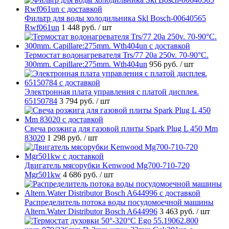
Фильтр для воды холодильника Skl Bosch-00640565
Rwf061un
1 448 руб.
/ шт
Термостат водонагревателя Trs/77 20a 250v. 70-90°C.
300mm. Capillare:275mm. Wth404un
956 руб.
/ шт
Электронная плата управления с платой дисплея.
65150784
3 794 руб.
/ шт
Свеча розжига для газовой плиты Spark Plug L 450 Mm
83020
1 298 руб.
/ шт
Двигатель мясорубки Kenwood Mg700-710-720
Mgr501kw
4 686 руб.
/ шт
Распределитель потока воды посудомоечной машины
Altern.Water Distributor Bosch A644996
3 463 руб.
/ шт