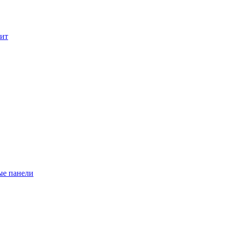
лит
ые панели