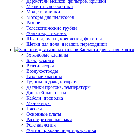
Держатели мешков, фильтров, крышки
Мешки-пылесборники
Модули, кнопки
Моторы для пылесосов
Разное
Телескопические трубки
Фильтры, Циклоны
Шланги, ручки, крепления, фитинги
Щетки для пола, насадки, переходники
Запчасти для газовых кот
3х ходовые клапаны
Блок розжига
Вентиляторы
Воздухоотводы
Газовые клапаны
Группы подачи, возврата
Датчики протока, температуры
Дисплейные платы
Кабели, проводка
Манометры
Насосы
Основные платы
Расширительные баки
Реле давления
Фитинги, краны подпидки, слива