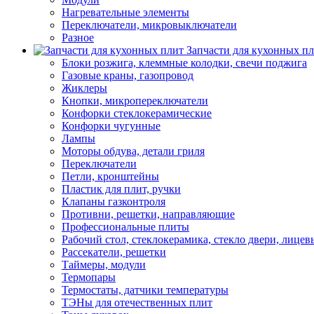
Нагревательные элементы
Переключатели, микровыключатели
Разное
Запчасти для кухонных п
Блоки розжига, клеммные колодки, свечи поджига
Газовые краны, газопровод
Жиклеры
Кнопки, микропереключатели
Конфорки стеклокерамические
Конфорки чугунные
Лампы
Моторы обдува, детали гриля
Переключатели
Петли, кронштейны
Пластик для плит, ручки
Клапаны газконтроля
Противни, решетки, направляющие
Профессиональные плиты
Рабочий стол, стеклокерамика, стекло двери, лицев
Рассекатели, решетки
Таймеры, модули
Термопары
Термостаты, датчики температуры
ТЭНы для отечественных плит