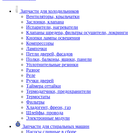
Запчасти для холодильников
Вентиляторы, крыльчатки
Заслонки, клапана
Испарители, нагреватели
Клапаны шредера, фильтры осушители, локринги
Кнопки лампы освещения
Компрессоры
Лампочки
Петли дверей, фасадов
Полки, балконы, ящики, панели
Уплотнительные резинки
Разное
Реле
Ручки дверей
Таймера оттайки
Термодатчики, предохранители
Термостаты
Фильтры
Хладогент, фреон, газ
Шлейфы, провода
Электронные модули
Запчасти для стиральных машин
Насосы сливные в сборе