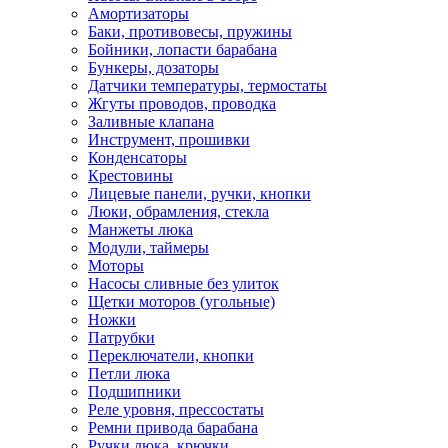
Амортизаторы
Баки, противовесы, пружины
Бойники, лопасти барабана
Бункеры, дозаторы
Датчики температуры, термостаты
Жгуты проводов, проводка
Заливные клапана
Инструмент, прошивки
Конденсаторы
Крестовины
Лицевые панели, ручки, кнопки
Люки, обрамления, стекла
Манжеты люка
Модули, таймеры
Моторы
Насосы сливные без улиток
Щетки моторов (угольные)
Ножки
Патрубки
Переключатели, кнопки
Петли люка
Подшипники
Реле уровня, прессостаты
Ремни привода барабана
Ручки люка, крючки