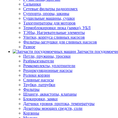
Сальники
Сетевые фильтры радиопомех
Суппорта, опоры, шкивы
Сушильные машины, сушки
Тахогенераторы для моторов
Термоблокировки люка (замки), УБЛ
ТЭНы, Нагревательные элементы
Улитки, корпуса сливных насосов
Фильтры-заглушки для сливных насосов
Разное
Запчасти посудомоеч
Петли, пружины, тросики
Разбрызгиватели
Ремкомплекты, уплотнители
Рециркуляционные насосы
Ролики корзин
Сливные насосы
Трубки, патрубки
Фильтры
Шланги, аквастопы, клапаны
Блокировки, замки
Датчики уровня, протока, температуры
Дозаторы моющих средств, соли
Корзины
Модули