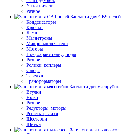
Тэны духовок
Уплотнители
Разное
Запчасти для СВЧ печей
Конденсаторы
Крючки
Лампы
Магнетроны
Микровыключатели
Моторы
Предохранители, диоды
Разное
Ролики, коплеры
Слюда
Тарелки
Трансформаторы
Запчасти для мясорубок
Втулки
Ножи
Разное
Редукторы, моторы
Решетки, гайки
Шестерни
Шнеки
Запчасти для пылесосов