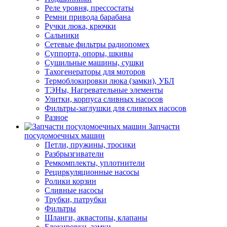
Реле уровня, прессостаты
Ремни привода барабана
Ручки люка, крючки
Сальники
Сетевые фильтры радиопомех
Суппорта, опоры, шкивы
Сушильные машины, сушки
Тахогенераторы для моторов
Термоблокировки люка (замки), УБЛ
ТЭНы, Нагревательные элементы
Улитки, корпуса сливных насосов
Фильтры-заглушки для сливных насосов
Разное
Запчасти
посудомоечных машин
Петли, пружины, тросики
Разбрызгиватели
Ремкомплекты, уплотнители
Рециркуляционные насосы
Ролики корзин
Сливные насосы
Трубки, патрубки
Фильтры
Шланги, аквастопы, клапаны
Блокировки, замки