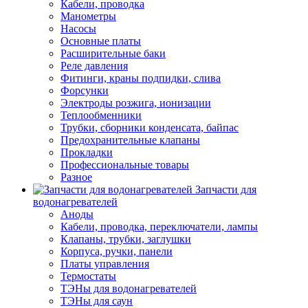
Кабели, проводка
Манометры
Насосы
Основные платы
Расширительные баки
Реле давления
Фитинги, краны подпидки, слива
Форсунки
Электроды розжига, ионизации
Теплообменники
Трубки, сборники конденсата, байпас
Предохранительные клапаны
Прокладки
Профессиональные товары
Разное
Запчасти для
водонагревателей
Аноды
Кабели, проводка, переключатели, лампы
Клапаны, трубки, заглушки
Корпуса, ручки, панели
Платы управления
Термостаты
ТЭНы для водонагревателей
ТЭНы для саун