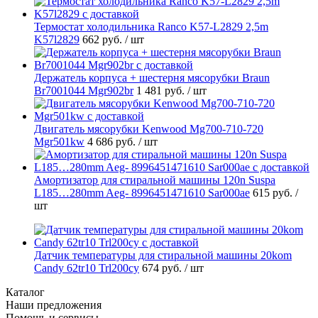
Термостат холодильника Ranco K57-L2829 2,5m
K57l2829
662 руб.
/ шт
Держатель корпуса + шестерня мясорубки Braun
Br7001044 Mgr902br
1 481 руб.
/ шт
Двигатель мясорубки Kenwood Mg700-710-720
Mgr501kw
4 686 руб.
/ шт
Амортизатор для стиральной машины 120n Suspa
L185…280mm Aeg- 8996451471610 Sar000ae
615 руб.
/
шт
Датчик температуры для стиральной машины 20kom
Candy 62tr10 Trl200cy
674 руб.
/ шт
Каталог
Наши предложения
Помощь и сервисы