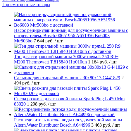
Просмотренные товары
Насос рециркуляционный для посудомоечной машины с
нагревателем. Bosch-00651956 A651956 Bo6003
Mtr503bo
7 644 руб.
/ шт
Тэн для стиральной машины 3000w прям.L 250 R9+
M200 Thermowatt T.815840 Htr010un
1 164 руб.
/ шт
Cальник для стиральной машины 30x80x13 G441829
2
494 руб.
/ шт
Свеча розжига для газовой плиты Spark Plug L 450 Mm
83020
1 298 руб.
/ шт
Распределитель потока воды посудомоечной машины
Altern.Water Distributor Bosch A644996
3 463 руб.
/ шт