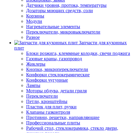
Датчики уровня, протока, температуры
Дозаторы моющих средств, соли
Корзины
Модули
Нагревательные элементы
Переключатели, микровыключатели
Разное
Запчасти для кухонных
плит
Блоки розжига, клеммные колодки, свечи поджига
Газовые краны, газопровод
Жиклеры
Кнопки, микропереключатели
Конфорки стеклокерамические
Конфорки чугунные
Лампы
Моторы обдува, детали гриля
Переключатели
Петли, кронштейны
Пластик для плит, ручки
Клапаны газконтроля
Противни, решетки, направляющие
Профессиональные плиты
Рабочий стол, стеклокерамика, стекло двери,