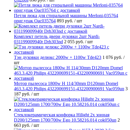
Петля люка для стиральной машины Merloni-035764
ориг.упак Oac035764
893 руб.
/ шт
Комплект петель двери духовки 2шт Nardi-
031199009940r Drh303nd
2 055 руб.
/ шт
Тэн духовки делюкс 2000w + 1100w Tde423
1 076 руб.
/
шт
Мотор пылесоса 1800w H 114/30mm D120mm Domel
463.3.420 Philips 432200699151-432200900691 Vac059un
3
187 руб.
/ шт
Стеклокерамическая конфорка Hilight 2х зонная
D200/125mm 1700/700w Ego 10.58216.014 cok050un
2
663 руб.
/ шт