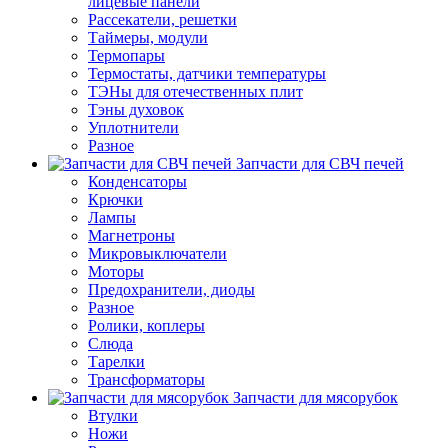
лицевые панели
Рассекатели, решетки
Таймеры, модули
Термопары
Термостаты, датчики температуры
ТЭНы для отечественных плит
Тэны духовок
Уплотнители
Разное
Запчасти для СВЧ печей
Конденсаторы
Крючки
Лампы
Магнетроны
Микровыключатели
Моторы
Предохранители, диоды
Разное
Ролики, коплеры
Слюда
Тарелки
Трансформаторы
Запчасти для мясорубок
Втулки
Ножи