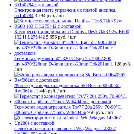
Электронная плата управления с платой дисплея.
65150784
3 794 руб.
/ шт
Компрессор холодильника Danfoss Tles5.7kk3 92w R600
102 H L275442
5 656 руб.
/ шт
Термостат духовки 50°-320°C Ego 55.19062.800
щуп-870/226mm D-3mm шток-23mm Cok201un
1 128 руб.
/ шт
Фильтр для воды холодильника Skl Bosch-00640565
Rwf061un
1 448 руб.
/ шт
Термостат водонагревателя Trs/77 20a 250v. 70-90°C.
300mm. Capillare:275mm. Wth404un
956 руб.
/ шт
Селектор-резистор для Indesit Wiu,Wia для.143067
Un280s
898 руб.
/ шт