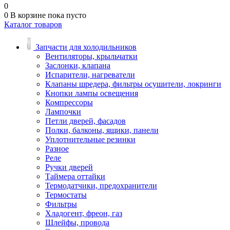
0
0
В корзине
пока пусто
Каталог товаров
Запчасти для холодильников
Вентиляторы, крыльчатки
Заслонки, клапана
Испарители, нагреватели
Клапаны шредера, фильтры осушители, локринги
Кнопки лампы освещения
Компрессоры
Лампочки
Петли дверей, фасадов
Полки, балконы, ящики, панели
Уплотнительные резинки
Разное
Реле
Ручки дверей
Таймера оттайки
Термодатчики, предохранители
Термостаты
Фильтры
Хладогент, фреон, газ
Шлейфы, провода