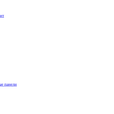
лит
ые панели