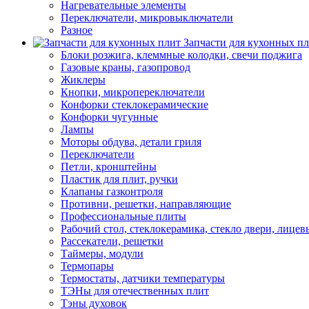
Нагревательные элементы
Переключатели, микровыключатели
Разное
Запчасти для кухонных п
Блоки розжига, клеммные колодки, свечи поджига
Газовые краны, газопровод
Жиклеры
Кнопки, микропереключатели
Конфорки стеклокерамические
Конфорки чугунные
Лампы
Моторы обдува, детали гриля
Переключатели
Петли, кронштейны
Пластик для плит, ручки
Клапаны газконтроля
Противни, решетки, направляющие
Профессиональные плиты
Рабочий стол, стеклокерамика, стекло двери, лицев
Рассекатели, решетки
Таймеры, модули
Термопары
Термостаты, датчики температуры
ТЭНы для отечественных плит
Тэны духовок