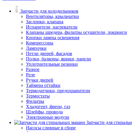
Запчасти для холодильников
Вентиляторы, крыльчатки
Заслонки, клапана
Испарители, нагреватели
Клапаны шредера, фильтры осушители, локринги
Кнопки лампы освещения
Компрессоры
Лампочки
Петли дверей, фасадов
Полки, балконы, ящики, панели
Уплотнительные резинки
Разное
Реле
Ручки дверей
Таймера оттайки
Термодатчики, предохранители
Термостаты
Фильтры
Хладогент, фреон, газ
Шлейфы, провода
Электронные модули
Запчасти для стирал
Насосы сливные в сборе