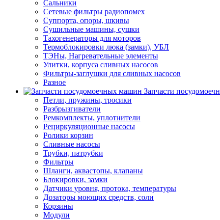
Сальники
Сетевые фильтры радиопомех
Суппорта, опоры, шкивы
Сушильные машины, сушки
Тахогенераторы для моторов
Термоблокировки люка (замки), УБЛ
ТЭНы, Нагревательные элементы
Улитки, корпуса сливных насосов
Фильтры-заглушки для сливных насосов
Разное
Запчасти посудомоеч
Петли, пружины, тросики
Разбрызгиватели
Ремкомплекты, уплотнители
Рециркуляционные насосы
Ролики корзин
Сливные насосы
Трубки, патрубки
Фильтры
Шланги, аквастопы, клапаны
Блокировки, замки
Датчики уровня, протока, температуры
Дозаторы моющих средств, соли
Корзины
Модули