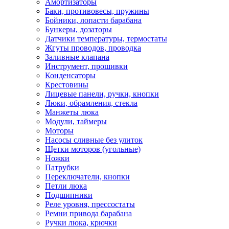
Амортизаторы
Баки, противовесы, пружины
Бойники, лопасти барабана
Бункеры, дозаторы
Датчики температуры, термостаты
Жгуты проводов, проводка
Заливные клапана
Инструмент, прошивки
Конденсаторы
Крестовины
Лицевые панели, ручки, кнопки
Люки, обрамления, стекла
Манжеты люка
Модули, таймеры
Моторы
Насосы сливные без улиток
Щетки моторов (угольные)
Ножки
Патрубки
Переключатели, кнопки
Петли люка
Подшипники
Реле уровня, прессостаты
Ремни привода барабана
Ручки люка, крючки