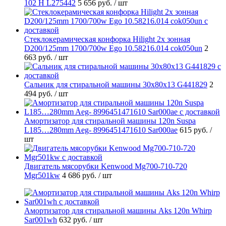
102 H L275442
5 656 руб.
/ шт
Стеклокерамическая конфорка Hilight 2х зонная
D200/125mm 1700/700w Ego 10.58216.014 cok050un
2
663 руб.
/ шт
Cальник для стиральной машины 30x80x13 G441829
2
494 руб.
/ шт
Амортизатор для стиральной машины 120n Suspa
L185…280mm Aeg- 8996451471610 Sar000ae
615 руб.
/
шт
Двигатель мясорубки Kenwood Mg700-710-720
Mgr501kw
4 686 руб.
/ шт
Амортизатор для стиральной машины Aks 120n Whirp
Sar001wh
632 руб.
/ шт