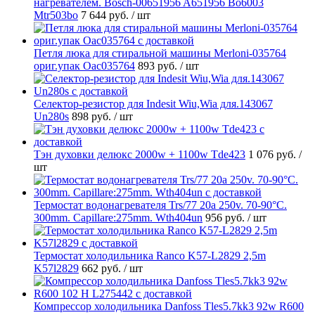
нагревателем. Bosch-00651956 A651956 Bo6003
Mtr503bo
7 644 руб.
/ шт
Петля люка для стиральной машины Merloni-035764
ориг.упак Oac035764
893 руб.
/ шт
Селектор-резистор для Indesit Wiu,Wia для.143067
Un280s
898 руб.
/ шт
Тэн духовки делюкс 2000w + 1100w Tde423
1 076 руб.
/
шт
Термостат водонагревателя Trs/77 20a 250v. 70-90°C.
300mm. Capillare:275mm. Wth404un
956 руб.
/ шт
Термостат холодильника Ranco K57-L2829 2,5m
K57l2829
662 руб.
/ шт
Компрессор холодильника Danfoss Tles5.7kk3 92w R600