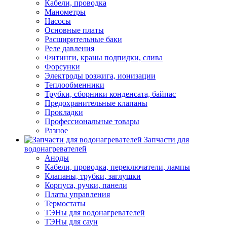
Кабели, проводка
Манометры
Насосы
Основные платы
Расширительные баки
Реле давления
Фитинги, краны подпидки, слива
Форсунки
Электроды розжига, ионизации
Теплообменники
Трубки, сборники конденсата, байпас
Предохранительные клапаны
Прокладки
Профессиональные товары
Разное
Запчасти для
водонагревателей
Аноды
Кабели, проводка, переключатели, лампы
Клапаны, трубки, заглушки
Корпуса, ручки, панели
Платы управления
Термостаты
ТЭНы для водонагревателей
ТЭНы для саун