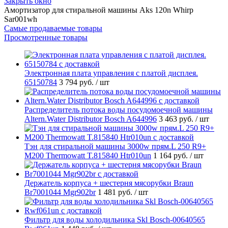
Закрыть окно
Амортизатор для стиральной машины Aks 120n Whirp
Sar001wh
Самые продаваемые товары
Просмотренные товары
Электронная плата управления с платой дисплея.
65150784
3 794 руб.
/ шт
Распределитель потока воды посудомоечной машины
Altern.Water Distributor Bosch A644996
3 463 руб.
/ шт
Тэн для стиральной машины 3000w прям.L 250 R9+
M200 Thermowatt T.815840 Htr010un
1 164 руб.
/ шт
Держатель корпуса + шестерня мясорубки Braun
Br7001044 Mgr902br
1 481 руб.
/ шт
Фильтр для воды холодильника Skl Bosch-00640565