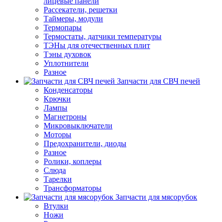
лицевые панели
Рассекатели, решетки
Таймеры, модули
Термопары
Термостаты, датчики температуры
ТЭНы для отечественных плит
Тэны духовок
Уплотнители
Разное
Запчасти для СВЧ печей
Конденсаторы
Крючки
Лампы
Магнетроны
Микровыключатели
Моторы
Предохранители, диоды
Разное
Ролики, коплеры
Слюда
Тарелки
Трансформаторы
Запчасти для мясорубок
Втулки
Ножи