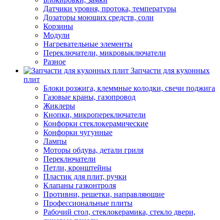
Датчики уровня, протока, температуры
Дозаторы моющих средств, соли
Корзины
Модули
Нагревательные элементы
Переключатели, микровыключатели
Разное
Запчасти для кухонных
плит
Блоки розжига, клеммные колодки, свечи поджига
Газовые краны, газопровод
Жиклеры
Кнопки, микропереключатели
Конфорки стеклокерамические
Конфорки чугунные
Лампы
Моторы обдува, детали гриля
Переключатели
Петли, кронштейны
Пластик для плит, ручки
Клапаны газконтроля
Противни, решетки, направляющие
Профессиональные плиты
Рабочий стол, стеклокерамика, стекло двери,