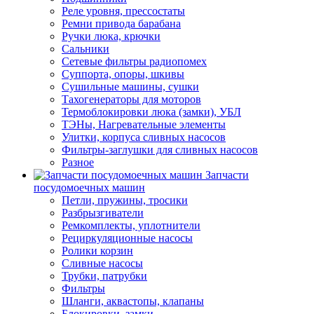
Реле уровня, прессостаты
Ремни привода барабана
Ручки люка, крючки
Сальники
Сетевые фильтры радиопомех
Суппорта, опоры, шкивы
Сушильные машины, сушки
Тахогенераторы для моторов
Термоблокировки люка (замки), УБЛ
ТЭНы, Нагревательные элементы
Улитки, корпуса сливных насосов
Фильтры-заглушки для сливных насосов
Разное
Запчасти
посудомоечных машин
Петли, пружины, тросики
Разбрызгиватели
Ремкомплекты, уплотнители
Рециркуляционные насосы
Ролики корзин
Сливные насосы
Трубки, патрубки
Фильтры
Шланги, аквастопы, клапаны
Блокировки, замки