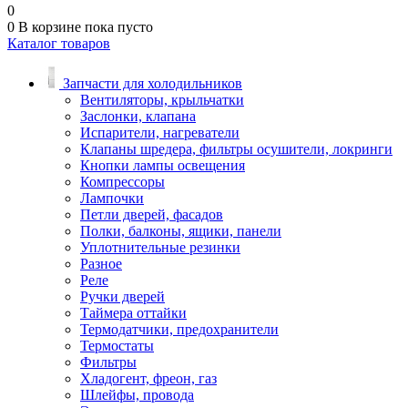
0
0
В корзине
пока пусто
Каталог товаров
Запчасти для холодильников
Вентиляторы, крыльчатки
Заслонки, клапана
Испарители, нагреватели
Клапаны шредера, фильтры осушители, локринги
Кнопки лампы освещения
Компрессоры
Лампочки
Петли дверей, фасадов
Полки, балконы, ящики, панели
Уплотнительные резинки
Разное
Реле
Ручки дверей
Таймера оттайки
Термодатчики, предохранители
Термостаты
Фильтры
Хладогент, фреон, газ
Шлейфы, провода