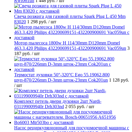
Rwf061un
1 448 руб.
/ шт
Свеча розжига для газовой плиты Spark Plug L 450 Mm
83020
1 298 руб.
/ шт
Мотор пылесоса 1800w H 114/30mm D120mm Domel
463.3.420 Philips 432200699151-432200900691 Vac059un
3
187 руб.
/ шт
Термостат духовки 50°-320°C Ego 55.19062.800
щуп-870/226mm D-3mm шток-23mm Cok201un
1 128 руб.
/ шт
Комплект петель двери духовки 2шт Nardi-
031199009940r Drh303nd
2 055 руб.
/ шт
Насос рециркуляционный для посудомоечной машины с