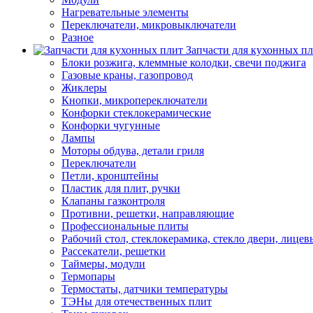
Нагревательные элементы
Переключатели, микровыключатели
Разное
Запчасти для кухонных п
Блоки розжига, клеммные колодки, свечи поджига
Газовые краны, газопровод
Жиклеры
Кнопки, микропереключатели
Конфорки стеклокерамические
Конфорки чугунные
Лампы
Моторы обдува, детали гриля
Переключатели
Петли, кронштейны
Пластик для плит, ручки
Клапаны газконтроля
Противни, решетки, направляющие
Профессиональные плиты
Рабочий стол, стеклокерамика, стекло двери, лицев
Рассекатели, решетки
Таймеры, модули
Термопары
Термостаты, датчики температуры
ТЭНы для отечественных плит