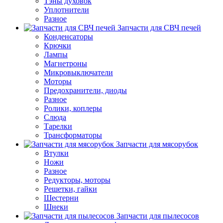
Тэны духовок
Уплотнители
Разное
Запчасти для СВЧ печей
Конденсаторы
Крючки
Лампы
Магнетроны
Микровыключатели
Моторы
Предохранители, диоды
Разное
Ролики, коплеры
Слюда
Тарелки
Трансформаторы
Запчасти для мясорубок
Втулки
Ножи
Разное
Редукторы, моторы
Решетки, гайки
Шестерни
Шнеки
Запчасти для пылесосов