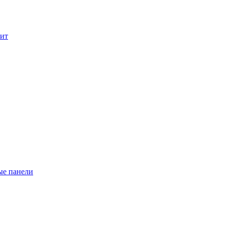
лит
ые панели