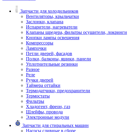
Запчасти для холодильников
Вентиляторы, крыльчатки
Заслонки, клапана
Испарители, нагреватели
Клапаны шредера, фильтры осушители, локринги
Кнопки лампы освещения
Компрессоры
Лампочки
Петли дверей, фасадов
Полки, балконы, ящики, панели
Уплотнительные резинки
Разное
Реле
Ручки дверей
Таймера оттайки
Термодатчики, предохранители
Термостаты
Фильтры
Хладогент, фреон, газ
Шлейфы, провода
Электронные модули
Запчасти для стиральных машин
Насосы сливные в сборе