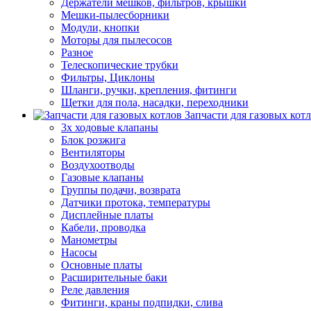
Держатели мешков, фильтров, крышки
Мешки-пылесборники
Модули, кнопки
Моторы для пылесосов
Разное
Телескопические трубки
Фильтры, Циклоны
Шланги, ручки, крепления, фитинги
Щетки для пола, насадки, переходники
Запчасти для газовых кот
3х ходовые клапаны
Блок розжига
Вентиляторы
Воздухоотводы
Газовые клапаны
Группы подачи, возврата
Датчики протока, температуры
Дисплейные платы
Кабели, проводка
Манометры
Насосы
Основные платы
Расширительные баки
Реле давления
Фитинги, краны подпидки, слива