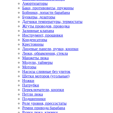
Амортизаторы
Баки, противовесы, пружины
Бойники, лопасти барабана
Бункеры, дозаторы
Датчики температуры, термостаты
Жгуты проводов, проводка
Заливные клапана
Инструмент, прошивки
Конденсаторы
Крестовины
Лицевые панели, ручки, кнопки
Люки, обрамления, стекла
Манжеты люка
Модули, таймеры
Моторы
Насосы сливные без улиток
Щетки моторов (угольные)
Ножки
Патрубки
Переключатели, кнопки
Петли люка
Подшипники
Реле уровня, прессостаты
Ремни привода барабана
Ручки люка, крючки