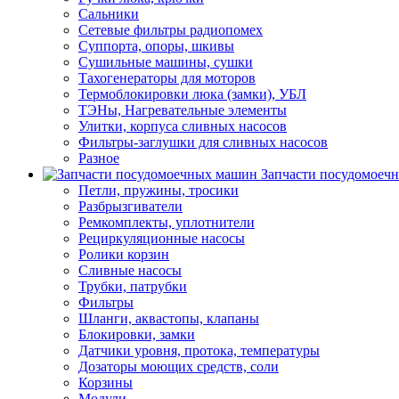
Сальники
Сетевые фильтры радиопомех
Суппорта, опоры, шкивы
Сушильные машины, сушки
Тахогенераторы для моторов
Термоблокировки люка (замки), УБЛ
ТЭНы, Нагревательные элементы
Улитки, корпуса сливных насосов
Фильтры-заглушки для сливных насосов
Разное
Запчасти посудомоеч
Петли, пружины, тросики
Разбрызгиватели
Ремкомплекты, уплотнители
Рециркуляционные насосы
Ролики корзин
Сливные насосы
Трубки, патрубки
Фильтры
Шланги, аквастопы, клапаны
Блокировки, замки
Датчики уровня, протока, температуры
Дозаторы моющих средств, соли
Корзины
Модули