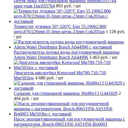
Петля люка для стиральной машины Merloni-035764
ориг.упак Oac035764
893 руб.
/ шт
Термостат духовки 50°-320°C Ego 55.19062.800
щуп-870/226mm D-3mm шток-23mm Cok201un
1 128 руб.
/ шт
Распределитель потока воды посудомоечной машины
Altern.Water Distributor Bosch A644996
3 463 руб.
/ шт
Двигатель мясорубки Kenwood Mg700-710-720
Mgr501kw
4 686 руб.
/ шт
Cальник для стиральной машины 30x80x13 G441829
2
494 руб.
/ шт
Насос рециркуляционный для посудомоечной машины с
нагревателем. Bosch-00651956 A651956 Bo6003