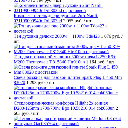
65150784
3 794 руб.
/ шт
Комплект петель двери духовки 2шт Nardi-
031199009940r Drh303nd
2 055 руб.
/ шт
Тэн духовки делюкс 2000w + 1100w Tde423
1 076 руб.
/
шт
Тэн для стиральной машины 3000w прям.L 250 R9+
M200 Thermowatt T.815840 Htr010un
1 164 руб.
/ шт
Свеча розжига для газовой плиты Spark Plug L 450 Mm
83020
1 298 руб.
/ шт
Стеклокерамическая конфорка Hilight 2х зонная
D200/125mm 1700/700w Ego 10.58216.014 cok050un
2
663 руб.
/ шт