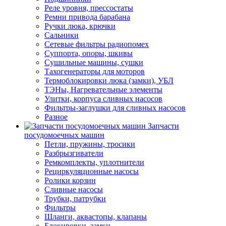
Реле уровня, прессостаты
Ремни привода барабана
Ручки люка, крючки
Сальники
Сетевые фильтры радиопомех
Суппорта, опоры, шкивы
Сушильные машины, сушки
Тахогенераторы для моторов
Термоблокировки люка (замки), УБЛ
ТЭНы, Нагревательные элементы
Улитки, корпуса сливных насосов
Фильтры-заглушки для сливных насосов
Разное
Запчасти
посудомоечных машин
Петли, пружины, тросики
Разбрызгиватели
Ремкомплекты, уплотнители
Рециркуляционные насосы
Ролики корзин
Сливные насосы
Трубки, патрубки
Фильтры
Шланги, аквастопы, клапаны
Блокировки, замки