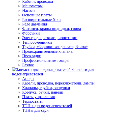
Кабели, проводка
Манометры
Насосы
Основные платы
Расширительные баки
Реле давления
Фитинги, краны подпидки, слива
Форсунки
Электроды розжига, ионизации
Теплообменники
Трубки, сборники конденсата, байпас
Предохранительные клапаны
Прокладки
Профессиональные товары
Разное
Запчасти для
водонагревателей
Аноды
Кабели, проводка, переключатели, лампы
Клапаны, трубки, заглушки
Корпуса, ручки, панели
Платы управления
Термостаты
ТЭНы для водонагревателей
ТЭНы для саун