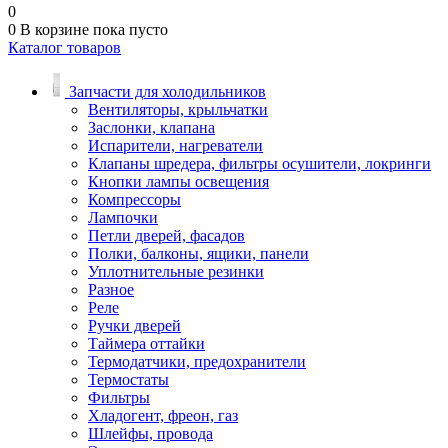
0
0
В корзине
пока пусто
Каталог товаров
Запчасти для холодильников
Вентиляторы, крыльчатки
Заслонки, клапана
Испарители, нагреватели
Клапаны шредера, фильтры осушители, локринги
Кнопки лампы освещения
Компрессоры
Лампочки
Петли дверей, фасадов
Полки, балконы, ящики, панели
Уплотнительные резинки
Разное
Реле
Ручки дверей
Таймера оттайки
Термодатчики, предохранители
Термостаты
Фильтры
Хладогент, фреон, газ
Шлейфы, провода