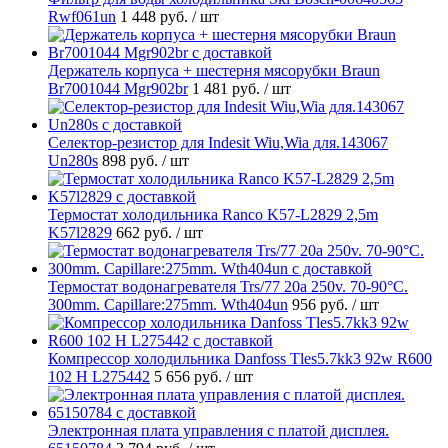
Rwf061un
1 448 руб.
/ шт
Держатель корпуса + шестерня мясорубки Braun
Br7001044 Mgr902br
1 481 руб.
/ шт
Селектор-резистор для Indesit Wiu,Wia для.143067
Un280s
898 руб.
/ шт
Термостат холодильника Ranco K57-L2829 2,5m
K57l2829
662 руб.
/ шт
Термостат водонагревателя Trs/77 20a 250v. 70-90°C.
300mm. Capillare:275mm. Wth404un
956 руб.
/ шт
Компрессор холодильника Danfoss Tles5.7kk3 92w R600
102 H L275442
5 656 руб.
/ шт
Электронная плата управления с платой дисплея.