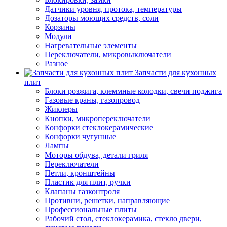
Датчики уровня, протока, температуры
Дозаторы моющих средств, соли
Корзины
Модули
Нагревательные элементы
Переключатели, микровыключатели
Разное
Запчасти для кухонных
плит
Блоки розжига, клеммные колодки, свечи поджига
Газовые краны, газопровод
Жиклеры
Кнопки, микропереключатели
Конфорки стеклокерамические
Конфорки чугунные
Лампы
Моторы обдува, детали гриля
Переключатели
Петли, кронштейны
Пластик для плит, ручки
Клапаны газконтроля
Противни, решетки, направляющие
Профессиональные плиты
Рабочий стол, стеклокерамика, стекло двери,