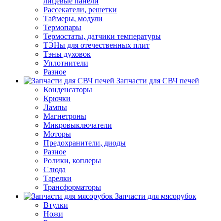
лицевые панели
Рассекатели, решетки
Таймеры, модули
Термопары
Термостаты, датчики температуры
ТЭНы для отечественных плит
Тэны духовок
Уплотнители
Разное
Запчасти для СВЧ печей
Конденсаторы
Крючки
Лампы
Магнетроны
Микровыключатели
Моторы
Предохранители, диоды
Разное
Ролики, коплеры
Слюда
Тарелки
Трансформаторы
Запчасти для мясорубок
Втулки
Ножи