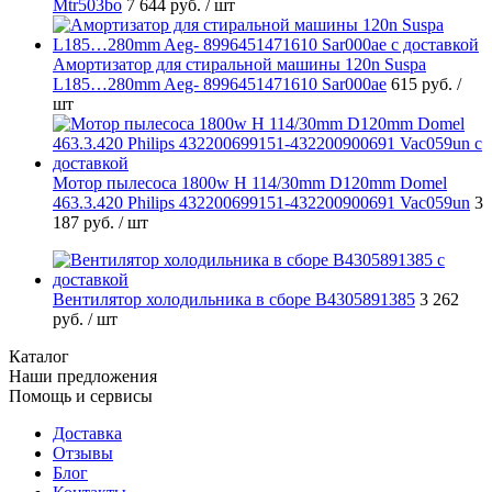
Mtr503bo
7 644 руб.
/ шт
Амортизатор для стиральной машины 120n Suspa
L185…280mm Aeg- 8996451471610 Sar000ae
615 руб.
/
шт
Мотор пылесоса 1800w H 114/30mm D120mm Domel
463.3.420 Philips 432200699151-432200900691 Vac059un
3
187 руб.
/ шт
Вентилятор холодильника в сборе B4305891385
3 262
руб.
/ шт
Каталог
Наши предложения
Помощь и сервисы
Доставка
Отзывы
Блог