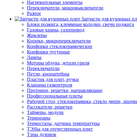
Нагревательные элементы
Переключатели, микровыключатели
Разное
Запчасти для кухонных п
Блоки розжига, клеммные колодки, свечи поджига
Газовые краны, газопровод
Жиклеры
Кнопки, микропереключатели
Конфорки стеклокерамические
Конфорки чугунные
Лампы
Моторы обдува, детали гриля
Переключатели
Петли, кронштейны
Пластик для плит, ручки
Клапаны газконтроля
Противни, решетки, направляющие
Профессиональные плиты
Рабочий стол, стеклокерамика, стекло двери, лицев
Рассекатели, решетки
Таймеры, модули
Термопары
Термостаты, датчики температуры
ТЭНы для отечественных плит
Тэны духовок