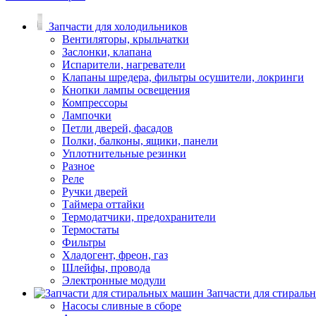
Запчасти для холодильников
Вентиляторы, крыльчатки
Заслонки, клапана
Испарители, нагреватели
Клапаны шредера, фильтры осушители, локринги
Кнопки лампы освещения
Компрессоры
Лампочки
Петли дверей, фасадов
Полки, балконы, ящики, панели
Уплотнительные резинки
Разное
Реле
Ручки дверей
Таймера оттайки
Термодатчики, предохранители
Термостаты
Фильтры
Хладогент, фреон, газ
Шлейфы, провода
Электронные модули
Запчасти для стирал
Насосы сливные в сборе