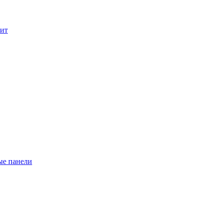
лит
ые панели