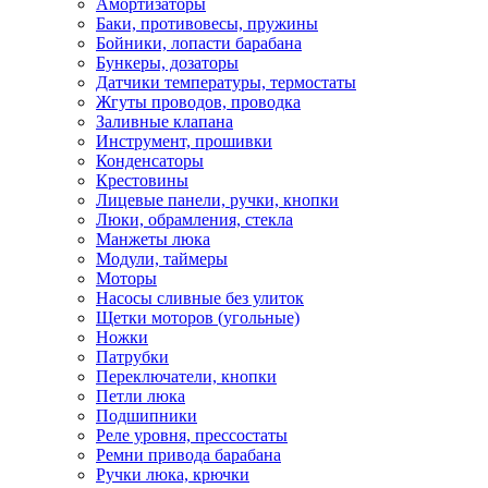
Амортизаторы
Баки, противовесы, пружины
Бойники, лопасти барабана
Бункеры, дозаторы
Датчики температуры, термостаты
Жгуты проводов, проводка
Заливные клапана
Инструмент, прошивки
Конденсаторы
Крестовины
Лицевые панели, ручки, кнопки
Люки, обрамления, стекла
Манжеты люка
Модули, таймеры
Моторы
Насосы сливные без улиток
Щетки моторов (угольные)
Ножки
Патрубки
Переключатели, кнопки
Петли люка
Подшипники
Реле уровня, прессостаты
Ремни привода барабана
Ручки люка, крючки