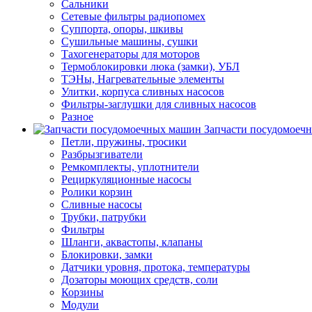
Сальники
Сетевые фильтры радиопомех
Суппорта, опоры, шкивы
Сушильные машины, сушки
Тахогенераторы для моторов
Термоблокировки люка (замки), УБЛ
ТЭНы, Нагревательные элементы
Улитки, корпуса сливных насосов
Фильтры-заглушки для сливных насосов
Разное
Запчасти посудомоеч
Петли, пружины, тросики
Разбрызгиватели
Ремкомплекты, уплотнители
Рециркуляционные насосы
Ролики корзин
Сливные насосы
Трубки, патрубки
Фильтры
Шланги, аквастопы, клапаны
Блокировки, замки
Датчики уровня, протока, температуры
Дозаторы моющих средств, соли
Корзины
Модули