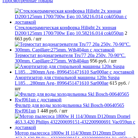
Просмотренные товары
Стеклокерамическая конфорка Hilight 2х зонная
D200/125mm 1700/700w Ego 10.58216.014 cok050un
2
663 руб.
/ шт
Термостат водонагревателя Trs/77 20a 250v. 70-90°C.
300mm. Capillare:275mm. Wth404un
956 руб.
/ шт
Амортизатор для стиральной машины 120n Suspa
L185…280mm Aeg- 8996451471610 Sar000ae
615 руб.
/
шт
Фильтр для воды холодильника Skl Bosch-00640565
Rwf061un
1 448 руб.
/ шт
Мотор пылесоса 1800w H 114/30mm D120mm Domel