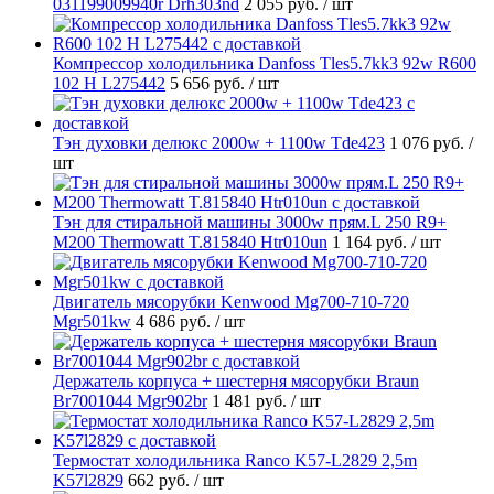
031199009940r Drh303nd
2 055 руб.
/ шт
Компрессор холодильника Danfoss Tles5.7kk3 92w R600
102 H L275442
5 656 руб.
/ шт
Тэн духовки делюкс 2000w + 1100w Tde423
1 076 руб.
/
шт
Тэн для стиральной машины 3000w прям.L 250 R9+
M200 Thermowatt T.815840 Htr010un
1 164 руб.
/ шт
Двигатель мясорубки Kenwood Mg700-710-720
Mgr501kw
4 686 руб.
/ шт
Держатель корпуса + шестерня мясорубки Braun
Br7001044 Mgr902br
1 481 руб.
/ шт
Термостат холодильника Ranco K57-L2829 2,5m
K57l2829
662 руб.
/ шт