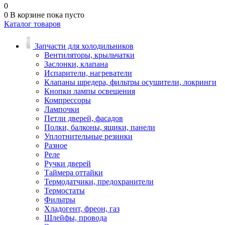
0
0
В корзине
пока пусто
Каталог товаров
Запчасти для холодильников
Вентиляторы, крыльчатки
Заслонки, клапана
Испарители, нагреватели
Клапаны шредера, фильтры осушители, локринги
Кнопки лампы освещения
Компрессоры
Лампочки
Петли дверей, фасадов
Полки, балконы, ящики, панели
Уплотнительные резинки
Разное
Реле
Ручки дверей
Таймера оттайки
Термодатчики, предохранители
Термостаты
Фильтры
Хладогент, фреон, газ
Шлейфы, провода