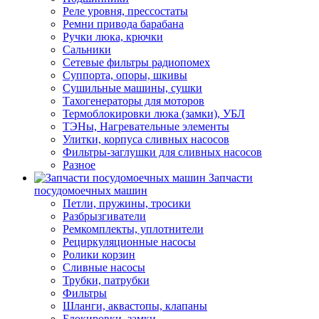
Реле уровня, прессостаты
Ремни привода барабана
Ручки люка, крючки
Сальники
Сетевые фильтры радиопомех
Суппорта, опоры, шкивы
Сушильные машины, сушки
Тахогенераторы для моторов
Термоблокировки люка (замки), УБЛ
ТЭНы, Нагревательные элементы
Улитки, корпуса сливных насосов
Фильтры-заглушки для сливных насосов
Разное
Запчасти
посудомоечных машин
Петли, пружины, тросики
Разбрызгиватели
Ремкомплекты, уплотнители
Рециркуляционные насосы
Ролики корзин
Сливные насосы
Трубки, патрубки
Фильтры
Шланги, аквастопы, клапаны
Блокировки, замки