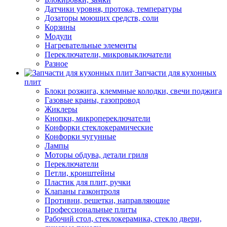
Датчики уровня, протока, температуры
Дозаторы моющих средств, соли
Корзины
Модули
Нагревательные элементы
Переключатели, микровыключатели
Разное
Запчасти для кухонных
плит
Блоки розжига, клеммные колодки, свечи поджига
Газовые краны, газопровод
Жиклеры
Кнопки, микропереключатели
Конфорки стеклокерамические
Конфорки чугунные
Лампы
Моторы обдува, детали гриля
Переключатели
Петли, кронштейны
Пластик для плит, ручки
Клапаны газконтроля
Противни, решетки, направляющие
Профессиональные плиты
Рабочий стол, стеклокерамика, стекло двери,