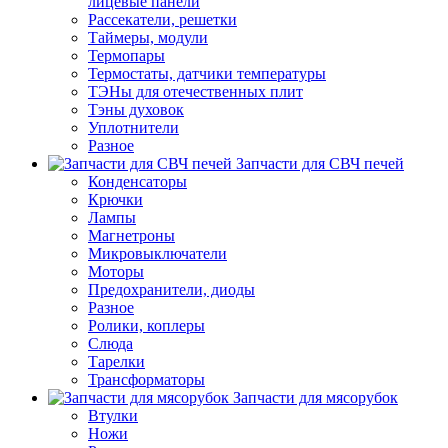
лицевые панели
Рассекатели, решетки
Таймеры, модули
Термопары
Термостаты, датчики температуры
ТЭНы для отечественных плит
Тэны духовок
Уплотнители
Разное
Запчасти для СВЧ печей
Конденсаторы
Крючки
Лампы
Магнетроны
Микровыключатели
Моторы
Предохранители, диоды
Разное
Ролики, коплеры
Слюда
Тарелки
Трансформаторы
Запчасти для мясорубок
Втулки
Ножи