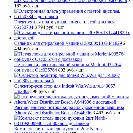
463.3.420 Philips 432200699151-432200900691 Vac059un
3
187 руб.
/ шт
Электронная плата управления с платой дисплея.
65150784
3 794 руб.
/ шт
Cальник для стиральной машины 30x80x13 G441829
2
494 руб.
/ шт
Петля люка для стиральной машины Merloni-035764
ориг.упак Oac035764
893 руб.
/ шт
Селектор-резистор для Indesit Wiu,Wia для.143067
Un280s
898 руб.
/ шт
Распределитель потока воды посудомоечной машины
Altern.Water Distributor Bosch A644996
3 463 руб.
/ шт
Комплект петель двери духовки 2шт Nardi-