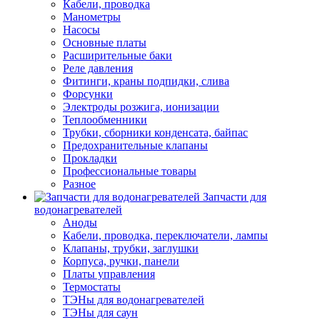
Кабели, проводка
Манометры
Насосы
Основные платы
Расширительные баки
Реле давления
Фитинги, краны подпидки, слива
Форсунки
Электроды розжига, ионизации
Теплообменники
Трубки, сборники конденсата, байпас
Предохранительные клапаны
Прокладки
Профессиональные товары
Разное
Запчасти для
водонагревателей
Аноды
Кабели, проводка, переключатели, лампы
Клапаны, трубки, заглушки
Корпуса, ручки, панели
Платы управления
Термостаты
ТЭНы для водонагревателей
ТЭНы для саун