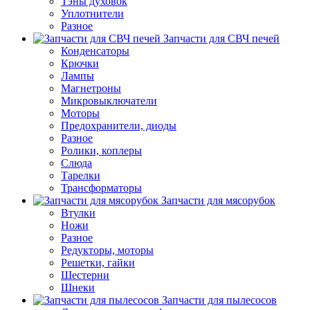
Тэны духовок
Уплотнители
Разное
Запчасти для СВЧ печей
Конденсаторы
Крючки
Лампы
Магнетроны
Микровыключатели
Моторы
Предохранители, диоды
Разное
Ролики, коплеры
Слюда
Тарелки
Трансформаторы
Запчасти для мясорубок
Втулки
Ножи
Разное
Редукторы, моторы
Решетки, гайки
Шестерни
Шнеки
Запчасти для пылесосов