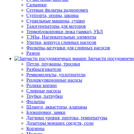
Сальники
Сетевые фильтры радиопомех
Суппорта, опоры, шкивы
Сушильные машины, сушки
Тахогенераторы для моторов
Термоблокировки люка (замки), УБЛ
ТЭНы, Нагревательные элементы
Улитки, корпуса сливных насосов
Фильтры-заглушки для сливных насосов
Разное
Запчасти посудомоеч
Петли, пружины, тросики
Разбрызгиватели
Ремкомплекты, уплотнители
Рециркуляционные насосы
Ролики корзин
Сливные насосы
Трубки, патрубки
Фильтры
Шланги, аквастопы, клапаны
Блокировки, замки
Датчики уровня, протока, температуры
Дозаторы моющих средств, соли
Корзины
Модули