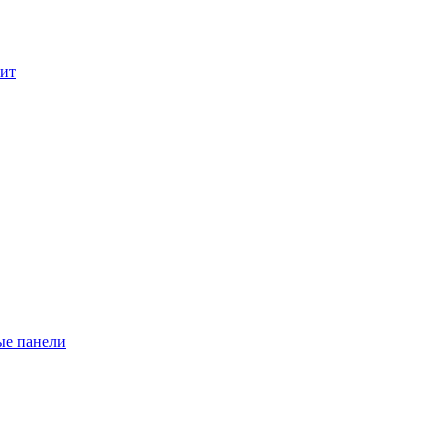
лит
ые панели