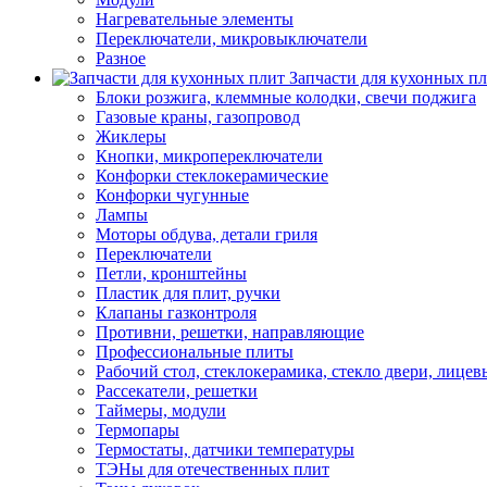
Нагревательные элементы
Переключатели, микровыключатели
Разное
Запчасти для кухонных п
Блоки розжига, клеммные колодки, свечи поджига
Газовые краны, газопровод
Жиклеры
Кнопки, микропереключатели
Конфорки стеклокерамические
Конфорки чугунные
Лампы
Моторы обдува, детали гриля
Переключатели
Петли, кронштейны
Пластик для плит, ручки
Клапаны газконтроля
Противни, решетки, направляющие
Профессиональные плиты
Рабочий стол, стеклокерамика, стекло двери, лицев
Рассекатели, решетки
Таймеры, модули
Термопары
Термостаты, датчики температуры
ТЭНы для отечественных плит