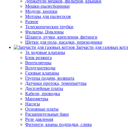
Держатели мешков, фильтров, крышки
Мешки-пылесборники
Модули, кнопки
Моторы для пылесосов
Разное
Телескопические трубки
Фильтры, Циклоны
Шланги, ручки, крепления, фитинги
Щетки для пола, насадки, переходники
Запчасти для газовых кот
3х ходовые клапаны
Блок розжига
Вентиляторы
Воздухоотводы
Газовые клапаны
Группы подачи, возврата
Датчики протока, температуры
Дисплейные платы
Кабели, проводка
Манометры
Насосы
Основные платы
Расширительные баки
Реле давления
Фитинги, краны подпидки, слива