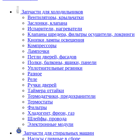
Запчасти для холодильников
Вентиляторы, крыльчатки
Заслонки, клапана
Испарители, нагреватели
Клапаны шредера, фильтры осушители, локринги
Кнопки лампы освещения
Компрессоры
Лампочки
Петли дверей, фасадов
Полки, балконы, ящики, панели
Уплотнительные резинки
Разное
Реле
Ручки дверей
Таймера оттайки
Термодатчики, предохранители
Термостаты
Фильтры
Хладогент, фреон, газ
Шлейфы, провода
Электронные модули
Запчасти для стиральных машин
Насосы сливные в сборе