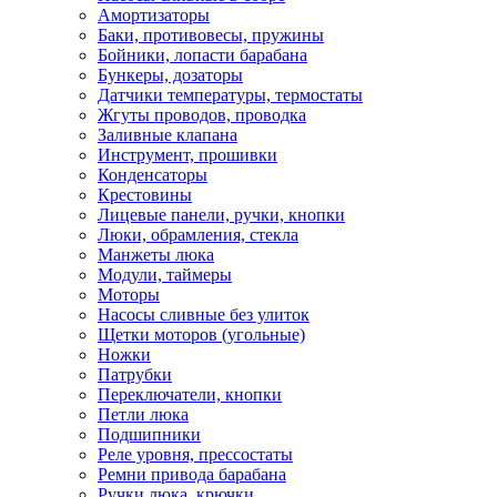
Амортизаторы
Баки, противовесы, пружины
Бойники, лопасти барабана
Бункеры, дозаторы
Датчики температуры, термостаты
Жгуты проводов, проводка
Заливные клапана
Инструмент, прошивки
Конденсаторы
Крестовины
Лицевые панели, ручки, кнопки
Люки, обрамления, стекла
Манжеты люка
Модули, таймеры
Моторы
Насосы сливные без улиток
Щетки моторов (угольные)
Ножки
Патрубки
Переключатели, кнопки
Петли люка
Подшипники
Реле уровня, прессостаты
Ремни привода барабана
Ручки люка, крючки