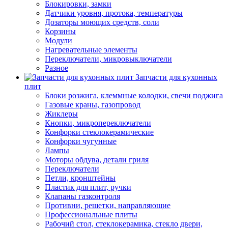
Блокировки, замки
Датчики уровня, протока, температуры
Дозаторы моющих средств, соли
Корзины
Модули
Нагревательные элементы
Переключатели, микровыключатели
Разное
Запчасти для кухонных
плит
Блоки розжига, клеммные колодки, свечи поджига
Газовые краны, газопровод
Жиклеры
Кнопки, микропереключатели
Конфорки стеклокерамические
Конфорки чугунные
Лампы
Моторы обдува, детали гриля
Переключатели
Петли, кронштейны
Пластик для плит, ручки
Клапаны газконтроля
Противни, решетки, направляющие
Профессиональные плиты
Рабочий стол, стеклокерамика, стекло двери,