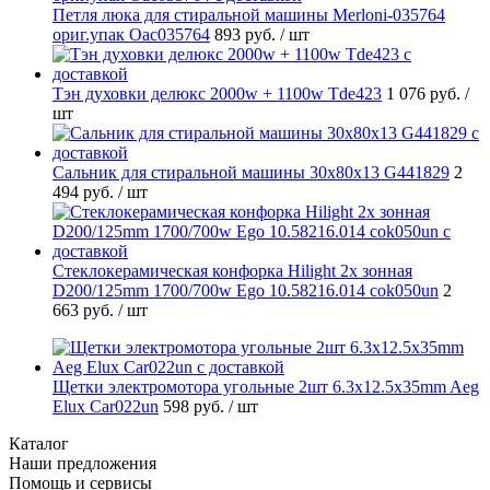
Петля люка для стиральной машины Merloni-035764
ориг.упак Oac035764
893 руб.
/ шт
Тэн духовки делюкс 2000w + 1100w Tde423
1 076 руб.
/
шт
Cальник для стиральной машины 30x80x13 G441829
2
494 руб.
/ шт
Стеклокерамическая конфорка Hilight 2х зонная
D200/125mm 1700/700w Ego 10.58216.014 cok050un
2
663 руб.
/ шт
Щетки электромотора угольные 2шт 6.3x12.5x35mm Aeg
Elux Car022un
598 руб.
/ шт
Каталог
Наши предложения
Помощь и сервисы