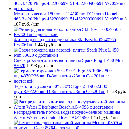
Мотор пылесоса 1800w H 114/30mm D120mm Domel
463.3.420 Philips 432200699151-432200900691 Vac059un
3
187 руб.
/ шт
Фильтр для воды холодильника Skl Bosch-00640565
Rwf061un
1 448 руб.
/ шт
Свеча розжига для газовой плиты Spark Plug L 450 Mm
83020
1 298 руб.
/ шт
Термостат духовки 50°-320°C Ego 55.19062.800
щуп-870/226mm D-3mm шток-23mm Cok201un
1 128 руб.
/ шт
Распределитель потока воды посудомоечной машины
Altern.Water Distributor Bosch A644996
3 463 руб.
/ шт