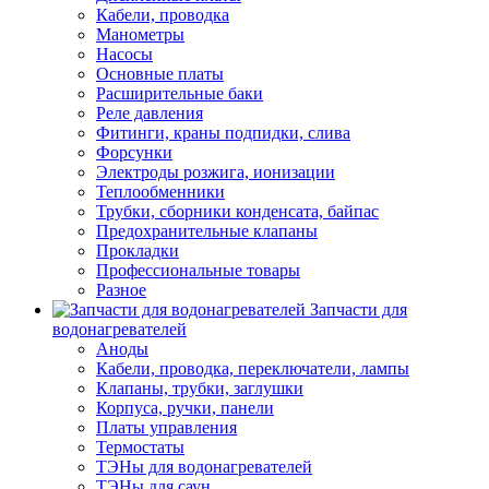
Кабели, проводка
Манометры
Насосы
Основные платы
Расширительные баки
Реле давления
Фитинги, краны подпидки, слива
Форсунки
Электроды розжига, ионизации
Теплообменники
Трубки, сборники конденсата, байпас
Предохранительные клапаны
Прокладки
Профессиональные товары
Разное
Запчасти для
водонагревателей
Аноды
Кабели, проводка, переключатели, лампы
Клапаны, трубки, заглушки
Корпуса, ручки, панели
Платы управления
Термостаты
ТЭНы для водонагревателей
ТЭНы для саун