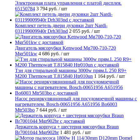
Электронная плата управления с платой дисплея.
65150784
3 794 руб.
/ шт
Комплект петель двери духовки 2шт Nardi-
031199009940r Drh303nd
2 055 руб.
/ шт
Двигатель мясорубки Kenwood Mg700-710-720
Mgr501kw
4 686 руб.
/ шт
Тэн для стиральной машины 3000w прям.L 250 R9+
M200 Thermowatt T.815840 Htr010un
1 164 руб.
/ шт
Насос рециркуляционный для посудомоечной машины с
нагревателем. Bosch-00651956 A651956 Bo6003
Mtr503bo
7 644 руб.
/ шт
Держатель корпуса + шестерня мясорубки Braun
Br7001044 Mgr902br
1 481 руб.
/ шт