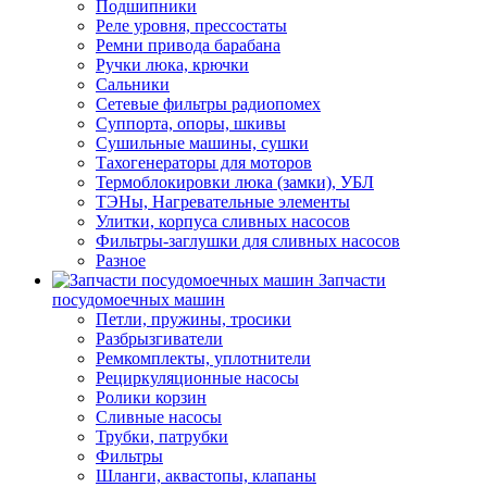
Подшипники
Реле уровня, прессостаты
Ремни привода барабана
Ручки люка, крючки
Сальники
Сетевые фильтры радиопомех
Суппорта, опоры, шкивы
Сушильные машины, сушки
Тахогенераторы для моторов
Термоблокировки люка (замки), УБЛ
ТЭНы, Нагревательные элементы
Улитки, корпуса сливных насосов
Фильтры-заглушки для сливных насосов
Разное
Запчасти
посудомоечных машин
Петли, пружины, тросики
Разбрызгиватели
Ремкомплекты, уплотнители
Рециркуляционные насосы
Ролики корзин
Сливные насосы
Трубки, патрубки
Фильтры
Шланги, аквастопы, клапаны