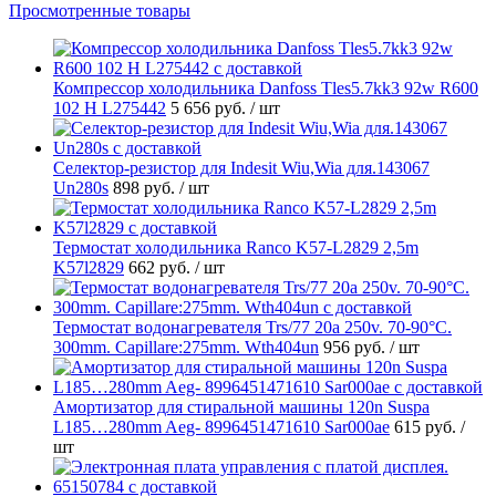
Просмотренные товары
Компрессор холодильника Danfoss Tles5.7kk3 92w R600
102 H L275442
5 656 руб.
/ шт
Селектор-резистор для Indesit Wiu,Wia для.143067
Un280s
898 руб.
/ шт
Термостат холодильника Ranco K57-L2829 2,5m
K57l2829
662 руб.
/ шт
Термостат водонагревателя Trs/77 20a 250v. 70-90°C.
300mm. Capillare:275mm. Wth404un
956 руб.
/ шт
Амортизатор для стиральной машины 120n Suspa
L185…280mm Aeg- 8996451471610 Sar000ae
615 руб.
/
шт