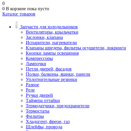
0
0
В корзине
пока пусто
Каталог товаров
Запчасти для холодильников
Вентиляторы, крыльчатки
Заслонки, клапана
Испарители, нагреватели
Клапаны шредера, фильтры осушители, локринги
Кнопки лампы освещения
Компрессоры
Лампочки
Петли дверей, фасадов
Полки, балконы, ящики, панели
Уплотнительные резинки
Разное
Реле
Ручки дверей
Таймера оттайки
Термодатчики, предохранители
Термостаты
Фильтры
Хладогент, фреон, газ
Шлейфы, провода