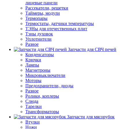
лицевые панели
Рассекатели, решетки
Таймеры, модули
Термопары
Термостаты, датчики температуры
ТЭНы для отечественных плит
Тэны духовок
Уплотнители
Разное
Запчасти для СВЧ печей
Конденсаторы
Крючки
Лампы
Магнетроны
Микровыключатели
Моторы
Предохранители, диоды
Разное
Ролики, коплеры
Слюда
Тарелки
Трансформаторы
Запчасти для мясорубок
Втулки
Ножи