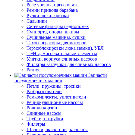
Реле уровня, прессостаты
Ремни привода барабана
Ручки люка, крючки
Сальники
Сетевые фильтры радиопомех
Суппорта, опоры, шкивы
Сушильные машины, сушки
Тахогенераторы для моторов
Термоблокировки люка (замки), УБЛ
ТЭНы, Нагревательные элементы
Улитки, корпуса сливных насосов
Фильтры-заглушки для сливных насосов
Разное
Запчасти
посудомоечных машин
Петли, пружины, тросики
Разбрызгиватели
Ремкомплекты, уплотнители
Рециркуляционные насосы
Ролики корзин
Сливные насосы
Трубки, патрубки
Фильтры
Шланги, аквастопы, клапаны
Блокировки, замки