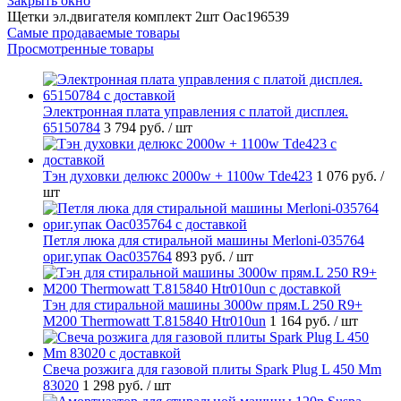
Закрыть окно
Щетки эл.двигателя комплект 2шт Oac196539
Самые продаваемые товары
Просмотренные товары
Электронная плата управления с платой дисплея.
65150784
3 794 руб.
/ шт
Тэн духовки делюкс 2000w + 1100w Tde423
1 076 руб.
/
шт
Петля люка для стиральной машины Merloni-035764
ориг.упак Oac035764
893 руб.
/ шт
Тэн для стиральной машины 3000w прям.L 250 R9+
M200 Thermowatt T.815840 Htr010un
1 164 руб.
/ шт
Свеча розжига для газовой плиты Spark Plug L 450 Mm
83020
1 298 руб.
/ шт