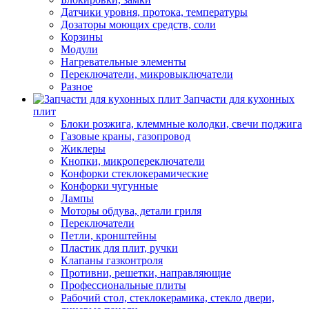
Датчики уровня, протока, температуры
Дозаторы моющих средств, соли
Корзины
Модули
Нагревательные элементы
Переключатели, микровыключатели
Разное
Запчасти для кухонных
плит
Блоки розжига, клеммные колодки, свечи поджига
Газовые краны, газопровод
Жиклеры
Кнопки, микропереключатели
Конфорки стеклокерамические
Конфорки чугунные
Лампы
Моторы обдува, детали гриля
Переключатели
Петли, кронштейны
Пластик для плит, ручки
Клапаны газконтроля
Противни, решетки, направляющие
Профессиональные плиты
Рабочий стол, стеклокерамика, стекло двери,