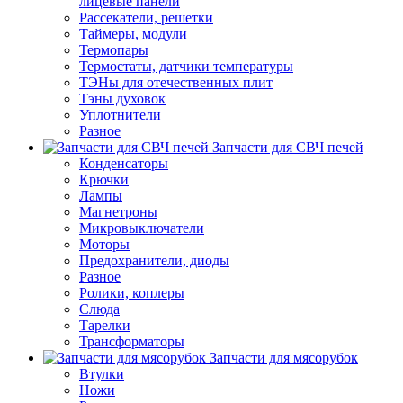
лицевые панели
Рассекатели, решетки
Таймеры, модули
Термопары
Термостаты, датчики температуры
ТЭНы для отечественных плит
Тэны духовок
Уплотнители
Разное
Запчасти для СВЧ печей
Конденсаторы
Крючки
Лампы
Магнетроны
Микровыключатели
Моторы
Предохранители, диоды
Разное
Ролики, коплеры
Слюда
Тарелки
Трансформаторы
Запчасти для мясорубок
Втулки
Ножи