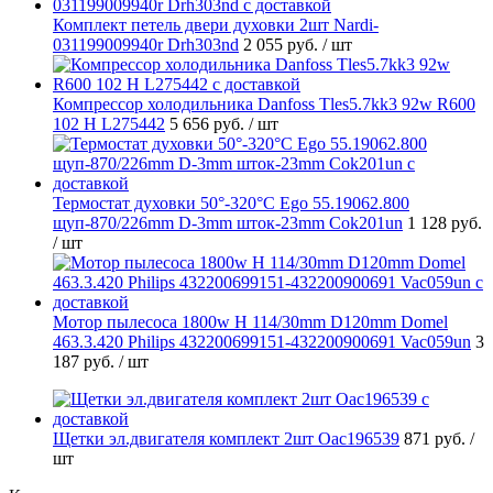
Комплект петель двери духовки 2шт Nardi-
031199009940r Drh303nd
2 055 руб.
/ шт
Компрессор холодильника Danfoss Tles5.7kk3 92w R600
102 H L275442
5 656 руб.
/ шт
Термостат духовки 50°-320°C Ego 55.19062.800
щуп-870/226mm D-3mm шток-23mm Cok201un
1 128 руб.
/ шт
Мотор пылесоса 1800w H 114/30mm D120mm Domel
463.3.420 Philips 432200699151-432200900691 Vac059un
3
187 руб.
/ шт
Щетки эл.двигателя комплект 2шт Oac196539
871 руб.
/
шт