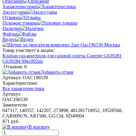
Описание
Характеристики
Аксессуары
Отзывы
Похожие товары
Наличие
Файлы
Видео
Товар участвует в акции:
Клапан газ-контроля для газовой плиты Gorenje G639281
G639284 Mgc002un
Отзывов: 0
Добавить отзыв
Артикул:
OAC196539
Характеристики:
Все характеристики
Артикул
OAC196539
Заменители
047317, 140557, 142207, 273898, 481281718952, 10528568,
CAR009UN, AR1506, GG134, SD49004
871 руб.
В корзину