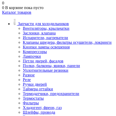
0
0
В корзине
пока пусто
Каталог товаров
Запчасти для холодильников
Вентиляторы, крыльчатки
Заслонки, клапана
Испарители, нагреватели
Клапаны шредера, фильтры осушители, локринги
Кнопки лампы освещения
Компрессоры
Лампочки
Петли дверей, фасадов
Полки, балконы, ящики, панели
Уплотнительные резинки
Разное
Реле
Ручки дверей
Таймера оттайки
Термодатчики, предохранители
Термостаты
Фильтры
Хладогент, фреон, газ
Шлейфы, провода