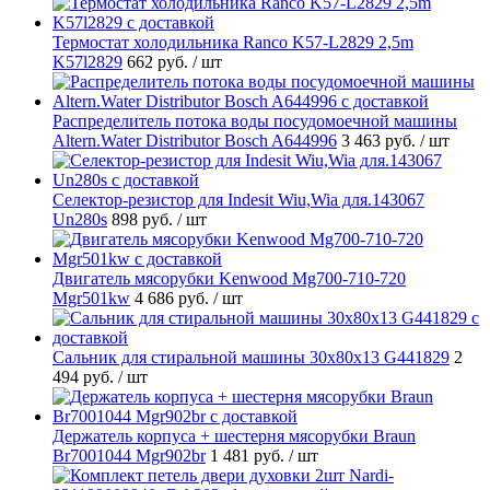
Термостат холодильника Ranco K57-L2829 2,5m
K57l2829
662 руб.
/ шт
Распределитель потока воды посудомоечной машины
Altern.Water Distributor Bosch A644996
3 463 руб.
/ шт
Селектор-резистор для Indesit Wiu,Wia для.143067
Un280s
898 руб.
/ шт
Двигатель мясорубки Kenwood Mg700-710-720
Mgr501kw
4 686 руб.
/ шт
Cальник для стиральной машины 30x80x13 G441829
2
494 руб.
/ шт
Держатель корпуса + шестерня мясорубки Braun
Br7001044 Mgr902br
1 481 руб.
/ шт