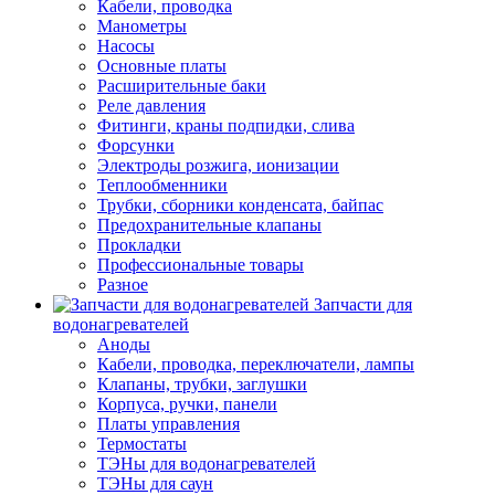
Кабели, проводка
Манометры
Насосы
Основные платы
Расширительные баки
Реле давления
Фитинги, краны подпидки, слива
Форсунки
Электроды розжига, ионизации
Теплообменники
Трубки, сборники конденсата, байпас
Предохранительные клапаны
Прокладки
Профессиональные товары
Разное
Запчасти для
водонагревателей
Аноды
Кабели, проводка, переключатели, лампы
Клапаны, трубки, заглушки
Корпуса, ручки, панели
Платы управления
Термостаты
ТЭНы для водонагревателей
ТЭНы для саун