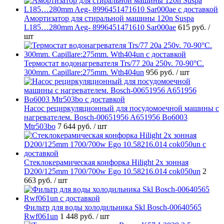
Амортизатор для стиральной машины 120n Suspa
L185…280mm Aeg- 8996451471610 Sar000ae
615 руб.
/
шт
Термостат водонагревателя Trs/77 20a 250v. 70-90°C.
300mm. Capillare:275mm. Wth404un
956 руб.
/ шт
Насос рециркуляционный для посудомоечной машины с
нагревателем. Bosch-00651956 A651956 Bo6003
Mtr503bo
7 644 руб.
/ шт
Стеклокерамическая конфорка Hilight 2х зонная
D200/125mm 1700/700w Ego 10.58216.014 cok050un
2
663 руб.
/ шт
Фильтр для воды холодильника Skl Bosch-00640565
Rwf061un
1 448 руб.
/ шт