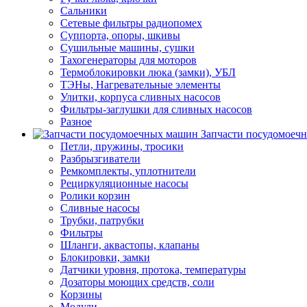
Сальники
Сетевые фильтры радиопомех
Суппорта, опоры, шкивы
Сушильные машины, сушки
Тахогенераторы для моторов
Термоблокировки люка (замки), УБЛ
ТЭНы, Нагревательные элементы
Улитки, корпуса сливных насосов
Фильтры-заглушки для сливных насосов
Разное
Запчасти посудомоеч
Петли, пружины, тросики
Разбрызгиватели
Ремкомплекты, уплотнители
Рециркуляционные насосы
Ролики корзин
Сливные насосы
Трубки, патрубки
Фильтры
Шланги, аквастопы, клапаны
Блокировки, замки
Датчики уровня, протока, температуры
Дозаторы моющих средств, соли
Корзины
Модули