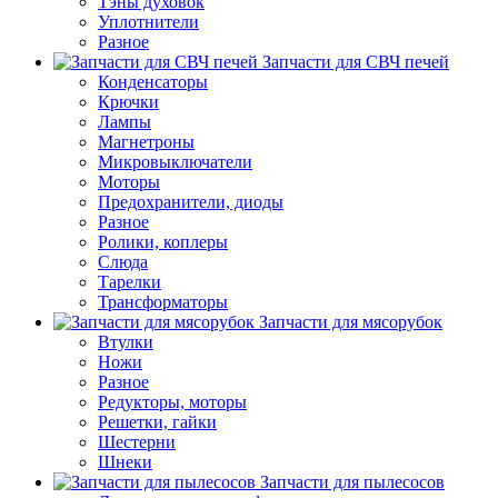
Тэны духовок
Уплотнители
Разное
Запчасти для СВЧ печей
Конденсаторы
Крючки
Лампы
Магнетроны
Микровыключатели
Моторы
Предохранители, диоды
Разное
Ролики, коплеры
Слюда
Тарелки
Трансформаторы
Запчасти для мясорубок
Втулки
Ножи
Разное
Редукторы, моторы
Решетки, гайки
Шестерни
Шнеки
Запчасти для пылесосов