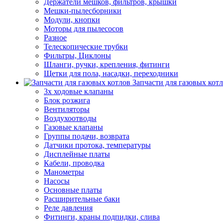
Держатели мешков, фильтров, крышки
Мешки-пылесборники
Модули, кнопки
Моторы для пылесосов
Разное
Телескопические трубки
Фильтры, Циклоны
Шланги, ручки, крепления, фитинги
Щетки для пола, насадки, переходники
Запчасти для газовых кот
3х ходовые клапаны
Блок розжига
Вентиляторы
Воздухоотводы
Газовые клапаны
Группы подачи, возврата
Датчики протока, температуры
Дисплейные платы
Кабели, проводка
Манометры
Насосы
Основные платы
Расширительные баки
Реле давления
Фитинги, краны подпидки, слива