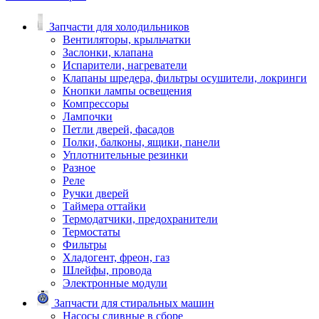
Запчасти для холодильников
Вентиляторы, крыльчатки
Заслонки, клапана
Испарители, нагреватели
Клапаны шредера, фильтры осушители, локринги
Кнопки лампы освещения
Компрессоры
Лампочки
Петли дверей, фасадов
Полки, балконы, ящики, панели
Уплотнительные резинки
Разное
Реле
Ручки дверей
Таймера оттайки
Термодатчики, предохранители
Термостаты
Фильтры
Хладогент, фреон, газ
Шлейфы, провода
Электронные модули
Запчасти для стиральных машин
Насосы сливные в сборе