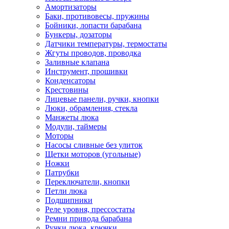
Амортизаторы
Баки, противовесы, пружины
Бойники, лопасти барабана
Бункеры, дозаторы
Датчики температуры, термостаты
Жгуты проводов, проводка
Заливные клапана
Инструмент, прошивки
Конденсаторы
Крестовины
Лицевые панели, ручки, кнопки
Люки, обрамления, стекла
Манжеты люка
Модули, таймеры
Моторы
Насосы сливные без улиток
Щетки моторов (угольные)
Ножки
Патрубки
Переключатели, кнопки
Петли люка
Подшипники
Реле уровня, прессостаты
Ремни привода барабана
Ручки люка, крючки