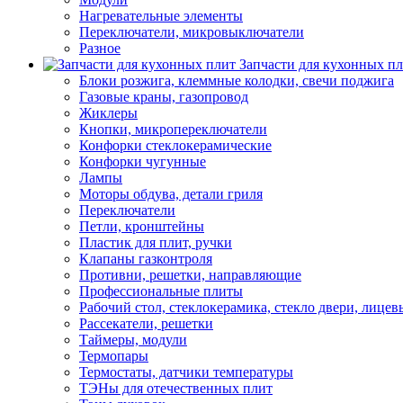
Нагревательные элементы
Переключатели, микровыключатели
Разное
Запчасти для кухонных п
Блоки розжига, клеммные колодки, свечи поджига
Газовые краны, газопровод
Жиклеры
Кнопки, микропереключатели
Конфорки стеклокерамические
Конфорки чугунные
Лампы
Моторы обдува, детали гриля
Переключатели
Петли, кронштейны
Пластик для плит, ручки
Клапаны газконтроля
Противни, решетки, направляющие
Профессиональные плиты
Рабочий стол, стеклокерамика, стекло двери, лицев
Рассекатели, решетки
Таймеры, модули
Термопары
Термостаты, датчики температуры
ТЭНы для отечественных плит