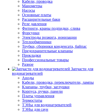
Кабели, проводка
Манометры
Насосы
Основные платы
Расширительные баки
Реле давления
Фитинги, краны подпидки, слива
Форсунки
Электроды розжига, ионизации
Теплообменники
Трубки, сборники конденсата, байпас
Предохранительные клапаны
Прокладки
Профессиональные товары
Разное
Запчасти для
водонагревателей
Аноды
Кабели, проводка, переключатели, лампы
Клапаны, трубки, заглушки
Корпуса, ручки, панели
Платы управления
Термостаты
ТЭНы для водонагревателей
ТЭНы для саун