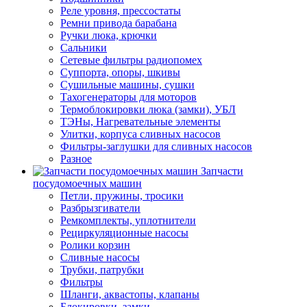
Реле уровня, прессостаты
Ремни привода барабана
Ручки люка, крючки
Сальники
Сетевые фильтры радиопомех
Суппорта, опоры, шкивы
Сушильные машины, сушки
Тахогенераторы для моторов
Термоблокировки люка (замки), УБЛ
ТЭНы, Нагревательные элементы
Улитки, корпуса сливных насосов
Фильтры-заглушки для сливных насосов
Разное
Запчасти
посудомоечных машин
Петли, пружины, тросики
Разбрызгиватели
Ремкомплекты, уплотнители
Рециркуляционные насосы
Ролики корзин
Сливные насосы
Трубки, патрубки
Фильтры
Шланги, аквастопы, клапаны
Блокировки, замки