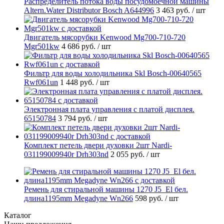
Распределитель потока воды посудомоечной машины
Altern.Water Distributor Bosch A644996
3 463 руб.
/ шт
Двигатель мясорубки Kenwood Mg700-710-720
Mgr501kw
4 686 руб.
/ шт
Фильтр для воды холодильника Skl Bosch-00640565
Rwf061un
1 448 руб.
/ шт
Электронная плата управления с платой дисплея.
65150784
3 794 руб.
/ шт
Комплект петель двери духовки 2шт Nardi-
031199009940r Drh303nd
2 055 руб.
/ шт
Ремень для стиральной машины 1270 J5_El бел.
длина1195mm Megadyne Wn266
598 руб.
/ шт
Каталог