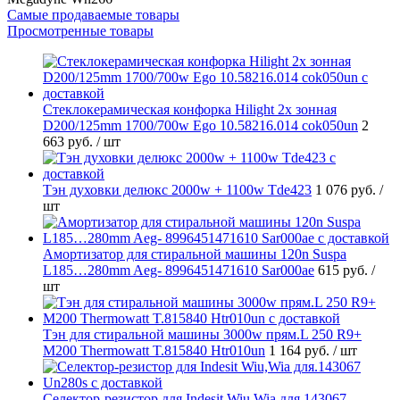
Самые продаваемые товары
Просмотренные товары
Стеклокерамическая конфорка Hilight 2х зонная
D200/125mm 1700/700w Ego 10.58216.014 cok050un
2
663 руб.
/ шт
Тэн духовки делюкс 2000w + 1100w Tde423
1 076 руб.
/
шт
Амортизатор для стиральной машины 120n Suspa
L185…280mm Aeg- 8996451471610 Sar000ae
615 руб.
/
шт
Тэн для стиральной машины 3000w прям.L 250 R9+
M200 Thermowatt T.815840 Htr010un
1 164 руб.
/ шт
Селектор-резистор для Indesit Wiu,Wia для.143067