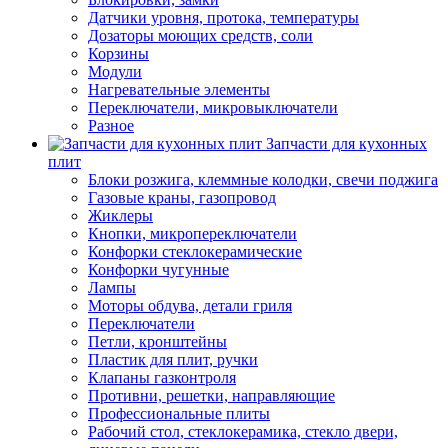
Датчики уровня, протока, температуры
Дозаторы моющих средств, соли
Корзины
Модули
Нагревательные элементы
Переключатели, микровыключатели
Разное
Запчасти для кухонных
плит
Блоки розжига, клеммные колодки, свечи поджига
Газовые краны, газопровод
Жиклеры
Кнопки, микропереключатели
Конфорки стеклокерамические
Конфорки чугунные
Лампы
Моторы обдува, детали гриля
Переключатели
Петли, кронштейны
Пластик для плит, ручки
Клапаны газконтроля
Противни, решетки, направляющие
Профессиональные плиты
Рабочий стол, стеклокерамика, стекло двери,