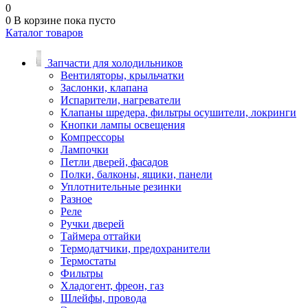
0
0
В корзине
пока пусто
Каталог товаров
Запчасти для холодильников
Вентиляторы, крыльчатки
Заслонки, клапана
Испарители, нагреватели
Клапаны шредера, фильтры осушители, локринги
Кнопки лампы освещения
Компрессоры
Лампочки
Петли дверей, фасадов
Полки, балконы, ящики, панели
Уплотнительные резинки
Разное
Реле
Ручки дверей
Таймера оттайки
Термодатчики, предохранители
Термостаты
Фильтры
Хладогент, фреон, газ
Шлейфы, провода