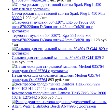
Br7001044 Mgr902br
1 481 руб.
/ шт
Свеча розжига для газовой плиты Spark Plug L 450 Mm
83020
1 298 руб.
/ шт
Термостат духовки 50°-320°C Ego 55.19062.800
щуп-870/226mm D-3mm шток-23mm Cok201un
1 128 руб.
/ шт
Cальник для стиральной машины 30x80x13 G441829
2
494 руб.
/ шт
Петля люка для стиральной машины Merloni-035764
ориг.упак Oac035764
893 руб.
/ шт
Компрессор холодильника Danfoss Tles5.7kk3 92w R600
102 H L275442
5 656 руб.
/ шт