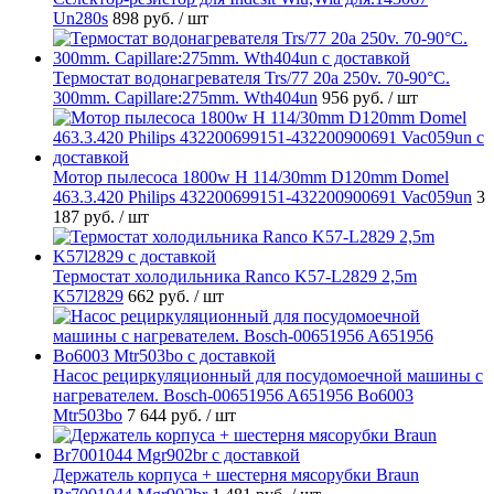
Un280s
898 руб.
/ шт
Термостат водонагревателя Trs/77 20a 250v. 70-90°C.
300mm. Capillare:275mm. Wth404un
956 руб.
/ шт
Мотор пылесоса 1800w H 114/30mm D120mm Domel
463.3.420 Philips 432200699151-432200900691 Vac059un
3
187 руб.
/ шт
Термостат холодильника Ranco K57-L2829 2,5m
K57l2829
662 руб.
/ шт
Насос рециркуляционный для посудомоечной машины с
нагревателем. Bosch-00651956 A651956 Bo6003
Mtr503bo
7 644 руб.
/ шт
Держатель корпуса + шестерня мясорубки Braun