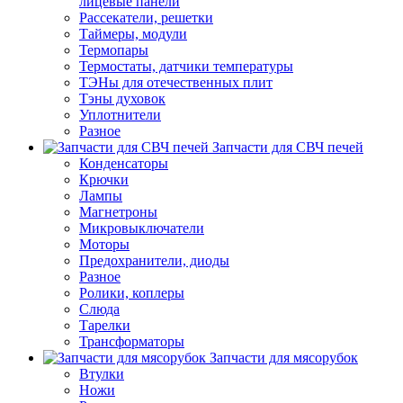
лицевые панели
Рассекатели, решетки
Таймеры, модули
Термопары
Термостаты, датчики температуры
ТЭНы для отечественных плит
Тэны духовок
Уплотнители
Разное
Запчасти для СВЧ печей
Конденсаторы
Крючки
Лампы
Магнетроны
Микровыключатели
Моторы
Предохранители, диоды
Разное
Ролики, коплеры
Слюда
Тарелки
Трансформаторы
Запчасти для мясорубок
Втулки
Ножи