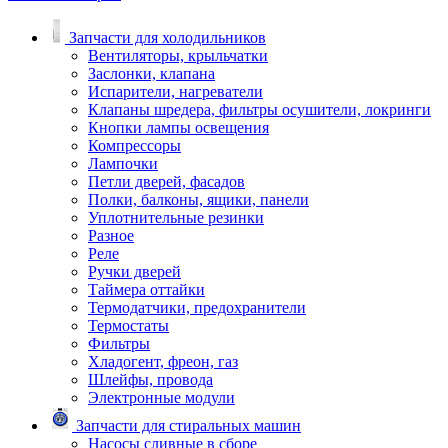
Запчасти для холодильников
Вентиляторы, крыльчатки
Заслонки, клапана
Испарители, нагреватели
Клапаны шредера, фильтры осушители, локринги
Кнопки лампы освещения
Компрессоры
Лампочки
Петли дверей, фасадов
Полки, балконы, ящики, панели
Уплотнительные резинки
Разное
Реле
Ручки дверей
Таймера оттайки
Термодатчики, предохранители
Термостаты
Фильтры
Хладогент, фреон, газ
Шлейфы, провода
Электронные модули
Запчасти для стиральных машин
Насосы сливные в сборе