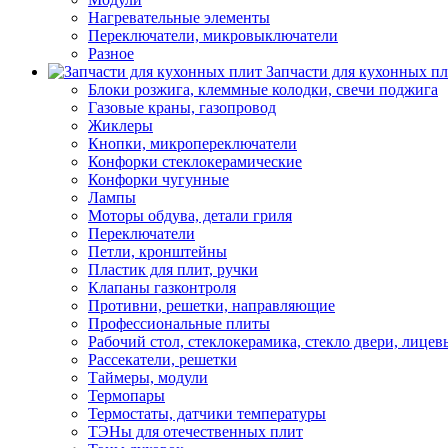
Нагревательные элементы
Переключатели, микровыключатели
Разное
Запчасти для кухонных п
Блоки розжига, клеммные колодки, свечи поджига
Газовые краны, газопровод
Жиклеры
Кнопки, микропереключатели
Конфорки стеклокерамические
Конфорки чугунные
Лампы
Моторы обдува, детали гриля
Переключатели
Петли, кронштейны
Пластик для плит, ручки
Клапаны газконтроля
Противни, решетки, направляющие
Профессиональные плиты
Рабочий стол, стеклокерамика, стекло двери, лицев
Рассекатели, решетки
Таймеры, модули
Термопары
Термостаты, датчики температуры
ТЭНы для отечественных плит