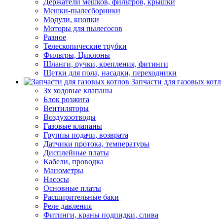
Держатели мешков, фильтров, крышки
Мешки-пылесборники
Модули, кнопки
Моторы для пылесосов
Разное
Телескопические трубки
Фильтры, Циклоны
Шланги, ручки, крепления, фитинги
Щетки для пола, насадки, переходники
Запчасти для газовых кот
3х ходовые клапаны
Блок розжига
Вентиляторы
Воздухоотводы
Газовые клапаны
Группы подачи, возврата
Датчики протока, температуры
Дисплейные платы
Кабели, проводка
Манометры
Насосы
Основные платы
Расширительные баки
Реле давления
Фитинги, краны подпидки, слива