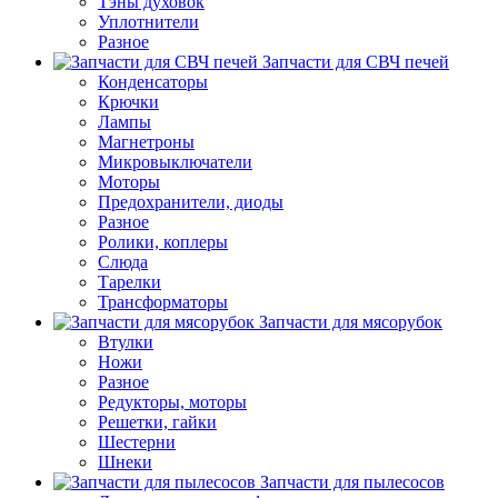
Тэны духовок
Уплотнители
Разное
Запчасти для СВЧ печей
Конденсаторы
Крючки
Лампы
Магнетроны
Микровыключатели
Моторы
Предохранители, диоды
Разное
Ролики, коплеры
Слюда
Тарелки
Трансформаторы
Запчасти для мясорубок
Втулки
Ножи
Разное
Редукторы, моторы
Решетки, гайки
Шестерни
Шнеки
Запчасти для пылесосов