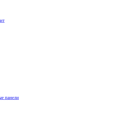
лит
ые панели