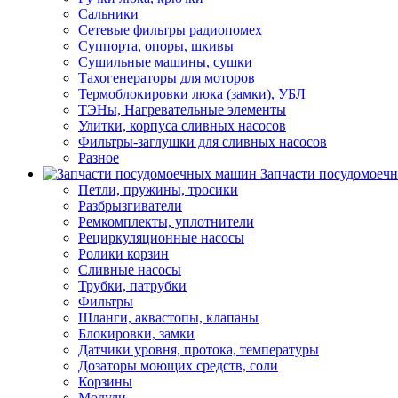
Сальники
Сетевые фильтры радиопомех
Суппорта, опоры, шкивы
Сушильные машины, сушки
Тахогенераторы для моторов
Термоблокировки люка (замки), УБЛ
ТЭНы, Нагревательные элементы
Улитки, корпуса сливных насосов
Фильтры-заглушки для сливных насосов
Разное
Запчасти посудомоеч
Петли, пружины, тросики
Разбрызгиватели
Ремкомплекты, уплотнители
Рециркуляционные насосы
Ролики корзин
Сливные насосы
Трубки, патрубки
Фильтры
Шланги, аквастопы, клапаны
Блокировки, замки
Датчики уровня, протока, температуры
Дозаторы моющих средств, соли
Корзины
Модули