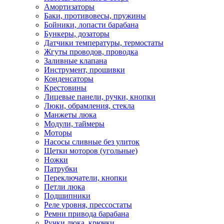
Амортизаторы
Баки, противовесы, пружины
Бойники, лопасти барабана
Бункеры, дозаторы
Датчики температуры, термостаты
Жгуты проводов, проводка
Заливные клапана
Инструмент, прошивки
Конденсаторы
Крестовины
Лицевые панели, ручки, кнопки
Люки, обрамления, стекла
Манжеты люка
Модули, таймеры
Моторы
Насосы сливные без улиток
Щетки моторов (угольные)
Ножки
Патрубки
Переключатели, кнопки
Петли люка
Подшипники
Реле уровня, прессостаты
Ремни привода барабана
Ручки люка, крючки