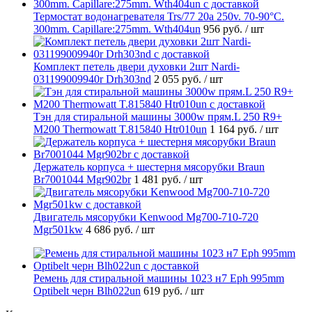
Термостат водонагревателя Trs/77 20a 250v. 70-90°C.
300mm. Capillare:275mm. Wth404un
956 руб.
/ шт
Комплект петель двери духовки 2шт Nardi-
031199009940r Drh303nd
2 055 руб.
/ шт
Тэн для стиральной машины 3000w прям.L 250 R9+
M200 Thermowatt T.815840 Htr010un
1 164 руб.
/ шт
Держатель корпуса + шестерня мясорубки Braun
Br7001044 Mgr902br
1 481 руб.
/ шт
Двигатель мясорубки Kenwood Mg700-710-720
Mgr501kw
4 686 руб.
/ шт
Ремень для стиральной машины 1023 н7 Eph 995mm
Optibelt черн Blh022un
619 руб.
/ шт