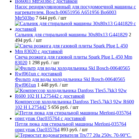
Насос рециркуляционный для посудомоечной машины с
нагревателем. Bosch-00651956 A651956 Bo6003
Mtr503bo
7 644 руб.
/ шт
Cальник для стиральной машины 30x80x13 G441829
2
494 руб.
/ шт
Свеча розжига для газовой плиты Spark Plug L 450 Mm
83020
1 298 руб.
/ шт
Фильтр для воды холодильника Skl Bosch-00640565
Rwf061un
1 448 руб.
/ шт
Компрессор холодильника Danfoss Tles5.7kk3 92w R600
102 H L275442
5 656 руб.
/ шт
Петля люка для стиральной машины Merloni-035764
ориг.упак Oac035764
893 руб.
/ шт