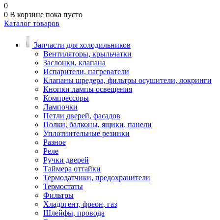
0
0
В корзине
пока пусто
Каталог товаров
Запчасти для холодильников
Вентиляторы, крыльчатки
Заслонки, клапана
Испарители, нагреватели
Клапаны шредера, фильтры осушители, локринги
Кнопки лампы освещения
Компрессоры
Лампочки
Петли дверей, фасадов
Полки, балконы, ящики, панели
Уплотнительные резинки
Разное
Реле
Ручки дверей
Таймера оттайки
Термодатчики, предохранители
Термостаты
Фильтры
Хладогент, фреон, газ
Шлейфы, провода