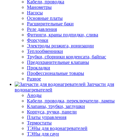
Кабели, проводка
Манометры
Насосы
Основные платы
Расширительные баки
Реле давления
Фитинги, краны подпидки, слива
Форсунки
Электроды розжига, ионизации
Теплообменники
Трубки, сборники конденсата, байпас
Предохранительные клапаны
Прокладки
Профессиональные товары
Разное
Запчасти для
водонагревателей
Аноды
Кабели, проводка, переключатели, лампы
Клапаны, трубки, заглушки
Корпуса, ручки, панели
Платы управления
Термостаты
ТЭНы для водонагревателей
ТЭНы для саун