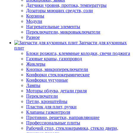
Датчики уровня, протока, температуры
Дозаторы моющих средств, соли
Корзины
Модули
Нагревательные элементы
Переключатели, микровыключатели
Разное
Запчасти для кухонных
плит
Блоки розжига, клеммные колодки, свечи поджига
Газовые краны, газопровод
Жиклеры
Кнопки, микропереключатели
Конфорки стеклокерамические
Конфорки чугунные
Лампы
Моторы обдува, детали гриля
Переключатели
Петли, кронштейны
Пластик для плит, ручки
Клапаны газконтроля
Противни, решетки, направляющие
Профессиональные плиты
Рабочий стол, стеклокерамика, стекло двери,