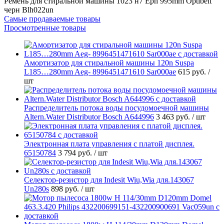
Ремень для стиральной машины 1023 н7 Eph 995mm Optibelt
черн Blh022un
Самые продаваемые товары
Просмотренные товары
Амортизатор для стиральной машины 120n Suspa
L185…280mm Aeg- 8996451471610 Sar000ae
615 руб.
/
шт
Распределитель потока воды посудомоечной машины
Altern.Water Distributor Bosch A644996
3 463 руб.
/ шт
Электронная плата управления с платой дисплея.
65150784
3 794 руб.
/ шт
Селектор-резистор для Indesit Wiu,Wia для.143067
Un280s
898 руб.
/ шт