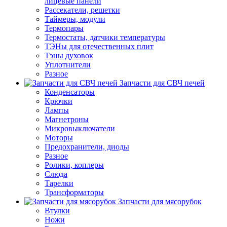
лицевые панели
Рассекатели, решетки
Таймеры, модули
Термопары
Термостаты, датчики температуры
ТЭНы для отечественных плит
Тэны духовок
Уплотнители
Разное
Запчасти для СВЧ печей
Конденсаторы
Крючки
Лампы
Магнетроны
Микровыключатели
Моторы
Предохранители, диоды
Разное
Ролики, коплеры
Слюда
Тарелки
Трансформаторы
Запчасти для мясорубок
Втулки
Ножи