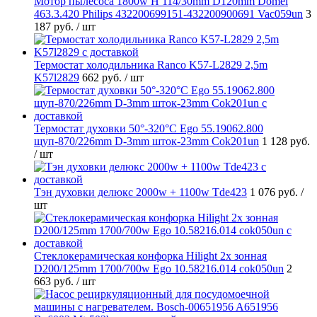
Мотор пылесоса 1800w H 114/30mm D120mm Domel
463.3.420 Philips 432200699151-432200900691 Vac059un
3
187 руб.
/ шт
Термостат холодильника Ranco K57-L2829 2,5m
K57l2829
662 руб.
/ шт
Термостат духовки 50°-320°C Ego 55.19062.800
щуп-870/226mm D-3mm шток-23mm Cok201un
1 128 руб.
/ шт
Тэн духовки делюкс 2000w + 1100w Tde423
1 076 руб.
/
шт
Стеклокерамическая конфорка Hilight 2х зонная
D200/125mm 1700/700w Ego 10.58216.014 cok050un
2
663 руб.
/ шт