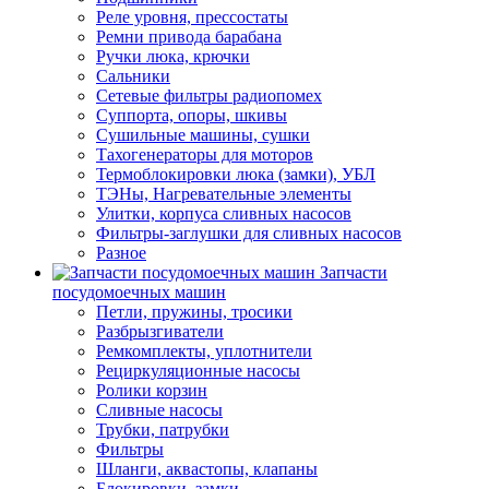
Реле уровня, прессостаты
Ремни привода барабана
Ручки люка, крючки
Сальники
Сетевые фильтры радиопомех
Суппорта, опоры, шкивы
Сушильные машины, сушки
Тахогенераторы для моторов
Термоблокировки люка (замки), УБЛ
ТЭНы, Нагревательные элементы
Улитки, корпуса сливных насосов
Фильтры-заглушки для сливных насосов
Разное
Запчасти
посудомоечных машин
Петли, пружины, тросики
Разбрызгиватели
Ремкомплекты, уплотнители
Рециркуляционные насосы
Ролики корзин
Сливные насосы
Трубки, патрубки
Фильтры
Шланги, аквастопы, клапаны
Блокировки, замки