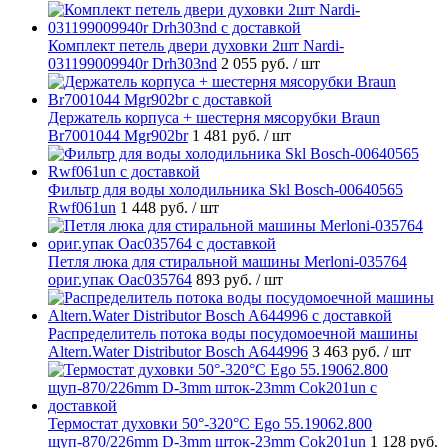
Комплект петель двери духовки 2шт Nardi-
031199009940r Drh303nd
2 055 руб.
/ шт
Держатель корпуса + шестерня мясорубки Braun
Br7001044 Mgr902br
1 481 руб.
/ шт
Фильтр для воды холодильника Skl Bosch-00640565
Rwf061un
1 448 руб.
/ шт
Петля люка для стиральной машины Merloni-035764
ориг.упак Oac035764
893 руб.
/ шт
Распределитель потока воды посудомоечной машины
Altern.Water Distributor Bosch A644996
3 463 руб.
/ шт
Термостат духовки 50°-320°C Ego 55.19062.800
щуп-870/226mm D-3mm шток-23mm Cok201un
1 128 руб.