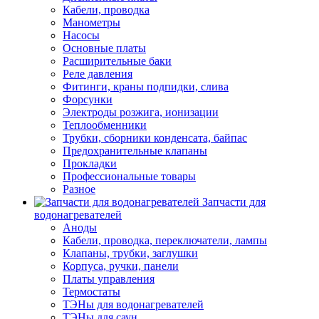
Кабели, проводка
Манометры
Насосы
Основные платы
Расширительные баки
Реле давления
Фитинги, краны подпидки, слива
Форсунки
Электроды розжига, ионизации
Теплообменники
Трубки, сборники конденсата, байпас
Предохранительные клапаны
Прокладки
Профессиональные товары
Разное
Запчасти для
водонагревателей
Аноды
Кабели, проводка, переключатели, лампы
Клапаны, трубки, заглушки
Корпуса, ручки, панели
Платы управления
Термостаты
ТЭНы для водонагревателей
ТЭНы для саун