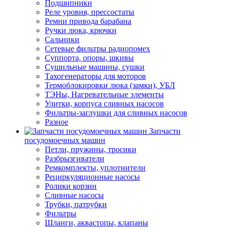
Подшипники
Реле уровня, прессостаты
Ремни привода барабана
Ручки люка, крючки
Сальники
Сетевые фильтры радиопомех
Суппорта, опоры, шкивы
Сушильные машины, сушки
Тахогенераторы для моторов
Термоблокировки люка (замки), УБЛ
ТЭНы, Нагревательные элементы
Улитки, корпуса сливных насосов
Фильтры-заглушки для сливных насосов
Разное
Запчасти
посудомоечных машин
Петли, пружины, тросики
Разбрызгиватели
Ремкомплекты, уплотнители
Рециркуляционные насосы
Ролики корзин
Сливные насосы
Трубки, патрубки
Фильтры
Шланги, аквастопы, клапаны