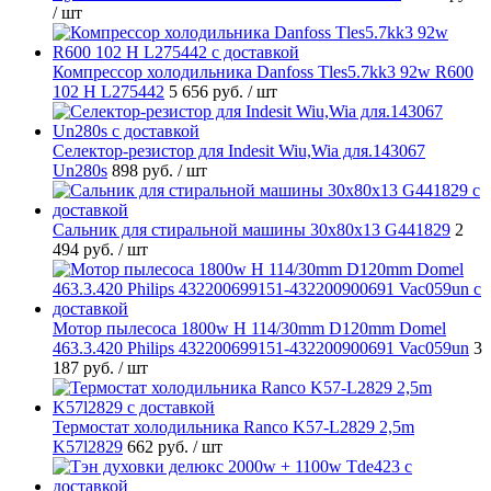
/ шт
Компрессор холодильника Danfoss Tles5.7kk3 92w R600
102 H L275442
5 656 руб.
/ шт
Селектор-резистор для Indesit Wiu,Wia для.143067
Un280s
898 руб.
/ шт
Cальник для стиральной машины 30x80x13 G441829
2
494 руб.
/ шт
Мотор пылесоса 1800w H 114/30mm D120mm Domel
463.3.420 Philips 432200699151-432200900691 Vac059un
3
187 руб.
/ шт
Термостат холодильника Ranco K57-L2829 2,5m
K57l2829
662 руб.
/ шт