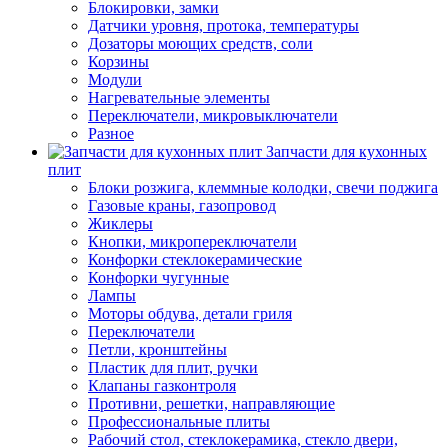
Блокировки, замки
Датчики уровня, протока, температуры
Дозаторы моющих средств, соли
Корзины
Модули
Нагревательные элементы
Переключатели, микровыключатели
Разное
Запчасти для кухонных
плит
Блоки розжига, клеммные колодки, свечи поджига
Газовые краны, газопровод
Жиклеры
Кнопки, микропереключатели
Конфорки стеклокерамические
Конфорки чугунные
Лампы
Моторы обдува, детали гриля
Переключатели
Петли, кронштейны
Пластик для плит, ручки
Клапаны газконтроля
Противни, решетки, направляющие
Профессиональные плиты
Рабочий стол, стеклокерамика, стекло двери,