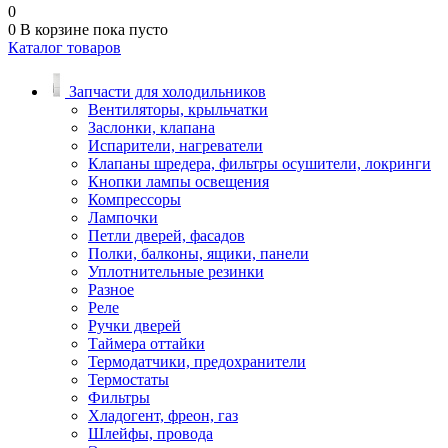
0
0
В корзине
пока пусто
Каталог товаров
Запчасти для холодильников
Вентиляторы, крыльчатки
Заслонки, клапана
Испарители, нагреватели
Клапаны шредера, фильтры осушители, локринги
Кнопки лампы освещения
Компрессоры
Лампочки
Петли дверей, фасадов
Полки, балконы, ящики, панели
Уплотнительные резинки
Разное
Реле
Ручки дверей
Таймера оттайки
Термодатчики, предохранители
Термостаты
Фильтры
Хладогент, фреон, газ
Шлейфы, провода