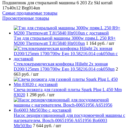
Подшипник для стиральной машины 6 203 Zz Skl китай
17x40x12 Brg014un
Самые продаваемые товары
Просмотренные товары
Тэн для стиральной машины 3000w прям.L 250 R9+
M200 Thermowatt T.815840 Htr010un
1 164 руб.
/ шт
Стеклокерамическая конфорка Hilight 2х зонная
D200/125mm 1700/700w Ego 10.58216.014 cok050un
2
663 руб.
/ шт
Свеча розжига для газовой плиты Spark Plug L 450 Mm
83020
1 298 руб.
/ шт
Насос рециркуляционный для посудомоечной машины с
нагревателем. Bosch-00651956 A651956 Bo6003
Mtr503bo
7 644 руб.
/ шт