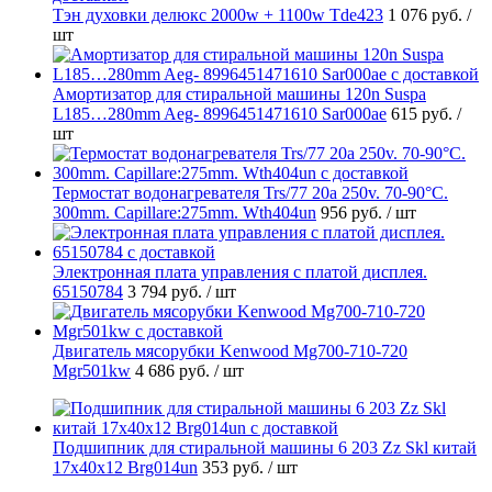
Тэн духовки делюкс 2000w + 1100w Tde423
1 076 руб.
/
шт
Амортизатор для стиральной машины 120n Suspa
L185…280mm Aeg- 8996451471610 Sar000ae
615 руб.
/
шт
Термостат водонагревателя Trs/77 20a 250v. 70-90°C.
300mm. Capillare:275mm. Wth404un
956 руб.
/ шт
Электронная плата управления с платой дисплея.
65150784
3 794 руб.
/ шт
Двигатель мясорубки Kenwood Mg700-710-720
Mgr501kw
4 686 руб.
/ шт
Подшипник для стиральной машины 6 203 Zz Skl китай
17x40x12 Brg014un
353 руб.
/ шт