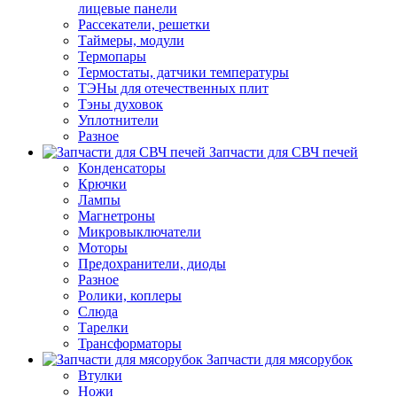
лицевые панели
Рассекатели, решетки
Таймеры, модули
Термопары
Термостаты, датчики температуры
ТЭНы для отечественных плит
Тэны духовок
Уплотнители
Разное
Запчасти для СВЧ печей
Конденсаторы
Крючки
Лампы
Магнетроны
Микровыключатели
Моторы
Предохранители, диоды
Разное
Ролики, коплеры
Слюда
Тарелки
Трансформаторы
Запчасти для мясорубок
Втулки
Ножи