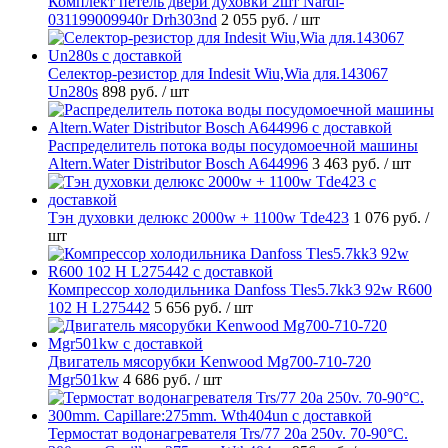
Комплект петель двери духовки 2шт Nardi-
031199009940r Drh303nd
2 055 руб.
/ шт
Селектор-резистор для Indesit Wiu,Wia для.143067
Un280s
898 руб.
/ шт
Распределитель потока воды посудомоечной машины
Altern.Water Distributor Bosch A644996
3 463 руб.
/ шт
Тэн духовки делюкс 2000w + 1100w Tde423
1 076 руб.
/
шт
Компрессор холодильника Danfoss Tles5.7kk3 92w R600
102 H L275442
5 656 руб.
/ шт
Двигатель мясорубки Kenwood Mg700-710-720
Mgr501kw
4 686 руб.
/ шт
Термостат водонагревателя Trs/77 20a 250v. 70-90°C.