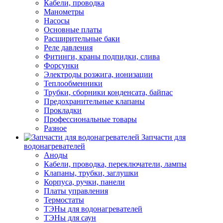
Кабели, проводка
Манометры
Насосы
Основные платы
Расширительные баки
Реле давления
Фитинги, краны подпидки, слива
Форсунки
Электроды розжига, ионизации
Теплообменники
Трубки, сборники конденсата, байпас
Предохранительные клапаны
Прокладки
Профессиональные товары
Разное
Запчасти для
водонагревателей
Аноды
Кабели, проводка, переключатели, лампы
Клапаны, трубки, заглушки
Корпуса, ручки, панели
Платы управления
Термостаты
ТЭНы для водонагревателей
ТЭНы для саун