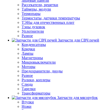
лицевые панели
Рассекатели, решетки
Таймеры, модули
Термопары
Термостаты, датчики температуры
ТЭНы для отечественных плит
Тэны духовок
Уплотнители
Разное
Запчасти для СВЧ печей
Конденсаторы
Крючки
Лампы
Магнетроны
Микровыключатели
Моторы
Предохранители, диоды
Разное
Ролики, коплеры
Слюда
Тарелки
Трансформаторы
Запчасти для мясорубок
Втулки
Ножи