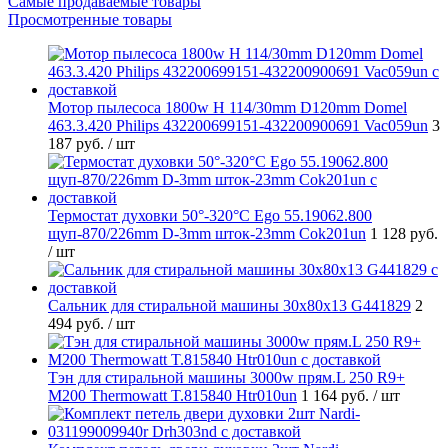
Самые продаваемые товары
Просмотренные товары
Мотор пылесоса 1800w H 114/30mm D120mm Domel
463.3.420 Philips 432200699151-432200900691 Vac059un
3
187 руб.
/ шт
Термостат духовки 50°-320°C Ego 55.19062.800
щуп-870/226mm D-3mm шток-23mm Cok201un
1 128 руб.
/ шт
Cальник для стиральной машины 30x80x13 G441829
2
494 руб.
/ шт
Тэн для стиральной машины 3000w прям.L 250 R9+
M200 Thermowatt T.815840 Htr010un
1 164 руб.
/ шт