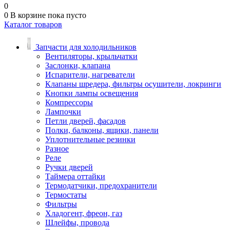
0
0
В корзине
пока пусто
Каталог товаров
Запчасти для холодильников
Вентиляторы, крыльчатки
Заслонки, клапана
Испарители, нагреватели
Клапаны шредера, фильтры осушители, локринги
Кнопки лампы освещения
Компрессоры
Лампочки
Петли дверей, фасадов
Полки, балконы, ящики, панели
Уплотнительные резинки
Разное
Реле
Ручки дверей
Таймера оттайки
Термодатчики, предохранители
Термостаты
Фильтры
Хладогент, фреон, газ
Шлейфы, провода