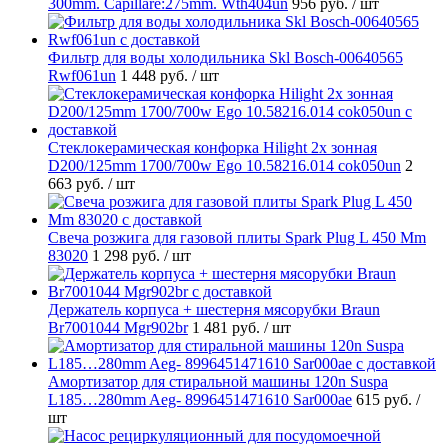
300mm. Capillare:275mm. Wth404un
956 руб.
/ шт
Фильтр для воды холодильника Skl Bosch-00640565
Rwf061un
1 448 руб.
/ шт
Стеклокерамическая конфорка Hilight 2х зонная
D200/125mm 1700/700w Ego 10.58216.014 cok050un
2
663 руб.
/ шт
Свеча розжига для газовой плиты Spark Plug L 450 Mm
83020
1 298 руб.
/ шт
Держатель корпуса + шестерня мясорубки Braun
Br7001044 Mgr902br
1 481 руб.
/ шт
Амортизатор для стиральной машины 120n Suspa
L185…280mm Aeg- 8996451471610 Sar000ae
615 руб.
/
шт