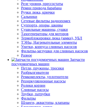
Реле уровня, прессостаты
Ремни привода барабана
Ручки люка, крючки
Сальники
Сетевые фильтры радиопомех
Суппорта, опоры, шкивы
Сушильные машины, сушки
Тахогенераторы для моторов
Термоблокировки люка (замки), УБЛ
ТЭНы, Нагревательные элементы
Улитки, корпуса сливных насосов
Фильтры-заглушки для сливных насосов
Разное
Запчасти
посудомоечных машин
Петли, пружины, тросики
Разбрызгиватели
Ремкомплекты, уплотнители
Рециркуляционные насосы
Ролики корзин
Сливные насосы
Трубки, патрубки
Фильтры
Шланги, аквастопы, клапаны
Блокировки, замки