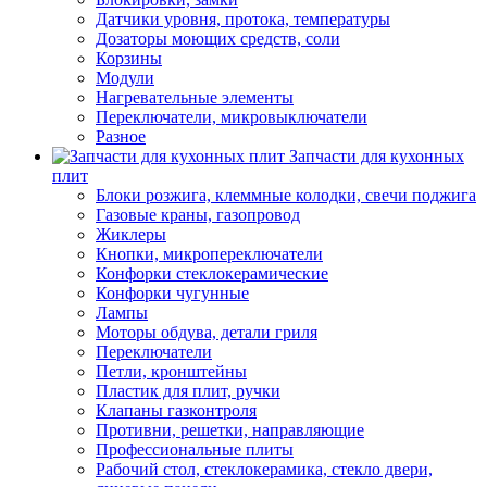
Датчики уровня, протока, температуры
Дозаторы моющих средств, соли
Корзины
Модули
Нагревательные элементы
Переключатели, микровыключатели
Разное
Запчасти для кухонных
плит
Блоки розжига, клеммные колодки, свечи поджига
Газовые краны, газопровод
Жиклеры
Кнопки, микропереключатели
Конфорки стеклокерамические
Конфорки чугунные
Лампы
Моторы обдува, детали гриля
Переключатели
Петли, кронштейны
Пластик для плит, ручки
Клапаны газконтроля
Противни, решетки, направляющие
Профессиональные плиты
Рабочий стол, стеклокерамика, стекло двери,