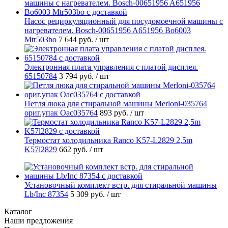
Насос рециркуляционный для посудомоечной машины с
нагревателем. Bosch-00651956 A651956 Bo6003
Mtr503bo
7 644 руб.
/ шт
Электронная плата управления с платой дисплея.
65150784
3 794 руб.
/ шт
Петля люка для стиральной машины Merloni-035764
ориг.упак Oac035764
893 руб.
/ шт
Термостат холодильника Ranco K57-L2829 2,5m
K57l2829
662 руб.
/ шт
Установочный комплект встр. для стиральной машины
Lb/Inc 87354
5 309 руб.
/ шт
Каталог
Наши предложения