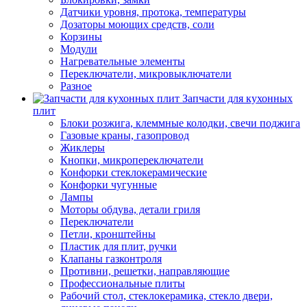
Датчики уровня, протока, температуры
Дозаторы моющих средств, соли
Корзины
Модули
Нагревательные элементы
Переключатели, микровыключатели
Разное
Запчасти для кухонных
плит
Блоки розжига, клеммные колодки, свечи поджига
Газовые краны, газопровод
Жиклеры
Кнопки, микропереключатели
Конфорки стеклокерамические
Конфорки чугунные
Лампы
Моторы обдува, детали гриля
Переключатели
Петли, кронштейны
Пластик для плит, ручки
Клапаны газконтроля
Противни, решетки, направляющие
Профессиональные плиты
Рабочий стол, стеклокерамика, стекло двери,