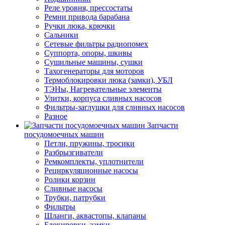
Реле уровня, прессостаты
Ремни привода барабана
Ручки люка, крючки
Сальники
Сетевые фильтры радиопомех
Суппорта, опоры, шкивы
Сушильные машины, сушки
Тахогенераторы для моторов
Термоблокировки люка (замки), УБЛ
ТЭНы, Нагревательные элементы
Улитки, корпуса сливных насосов
Фильтры-заглушки для сливных насосов
Разное
Запчасти
посудомоечных машин
Петли, пружины, тросики
Разбрызгиватели
Ремкомплекты, уплотнители
Рециркуляционные насосы
Ролики корзин
Сливные насосы
Трубки, патрубки
Фильтры
Шланги, аквастопы, клапаны
Блокировки, замки