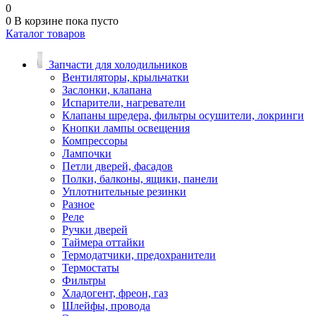
0
0
В корзине
пока пусто
Каталог товаров
Запчасти для холодильников
Вентиляторы, крыльчатки
Заслонки, клапана
Испарители, нагреватели
Клапаны шредера, фильтры осушители, локринги
Кнопки лампы освещения
Компрессоры
Лампочки
Петли дверей, фасадов
Полки, балконы, ящики, панели
Уплотнительные резинки
Разное
Реле
Ручки дверей
Таймера оттайки
Термодатчики, предохранители
Термостаты
Фильтры
Хладогент, фреон, газ
Шлейфы, провода