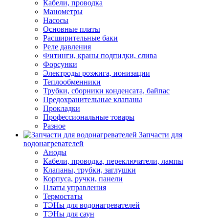
Кабели, проводка
Манометры
Насосы
Основные платы
Расширительные баки
Реле давления
Фитинги, краны подпидки, слива
Форсунки
Электроды розжига, ионизации
Теплообменники
Трубки, сборники конденсата, байпас
Предохранительные клапаны
Прокладки
Профессиональные товары
Разное
Запчасти для
водонагревателей
Аноды
Кабели, проводка, переключатели, лампы
Клапаны, трубки, заглушки
Корпуса, ручки, панели
Платы управления
Термостаты
ТЭНы для водонагревателей
ТЭНы для саун