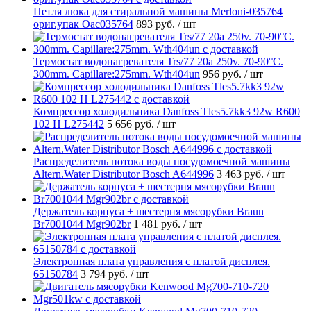
Петля люка для стиральной машины Merloni-035764
ориг.упак Oac035764
893 руб.
/ шт
Термостат водонагревателя Trs/77 20a 250v. 70-90°C.
300mm. Capillare:275mm. Wth404un
956 руб.
/ шт
Компрессор холодильника Danfoss Tles5.7kk3 92w R600
102 H L275442
5 656 руб.
/ шт
Распределитель потока воды посудомоечной машины
Altern.Water Distributor Bosch A644996
3 463 руб.
/ шт
Держатель корпуса + шестерня мясорубки Braun
Br7001044 Mgr902br
1 481 руб.
/ шт
Электронная плата управления с платой дисплея.
65150784
3 794 руб.
/ шт