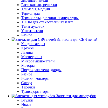
лицевые панели
Рассекатели, решетки
Таймеры, модули
Термопары
Термостаты, датчики температуры
ТЭНы для отечественных плит
Тэны духовок
Уплотнители
Разное
Запчасти для СВЧ печей
Конденсаторы
Крючки
Лампы
Магнетроны
Микровыключатели
Моторы
Предохранители, диоды
Разное
Ролики, коплеры
Слюда
Тарелки
Трансформаторы
Запчасти для мясорубок
Втулки
Ножи