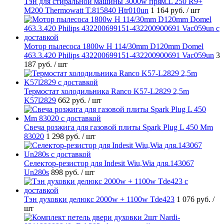
Тэн для стиральной машины 3000w прям.L 250 R9+
M200 Thermowatt T.815840 Htr010un
1 164 руб.
/ шт
Мотор пылесоса 1800w H 114/30mm D120mm Domel
463.3.420 Philips 432200699151-432200900691 Vac059un
3
187 руб.
/ шт
Термостат холодильника Ranco K57-L2829 2,5m
K57l2829
662 руб.
/ шт
Свеча розжига для газовой плиты Spark Plug L 450 Mm
83020
1 298 руб.
/ шт
Селектор-резистор для Indesit Wiu,Wia для.143067
Un280s
898 руб.
/ шт
Тэн духовки делюкс 2000w + 1100w Tde423
1 076 руб.
/
шт