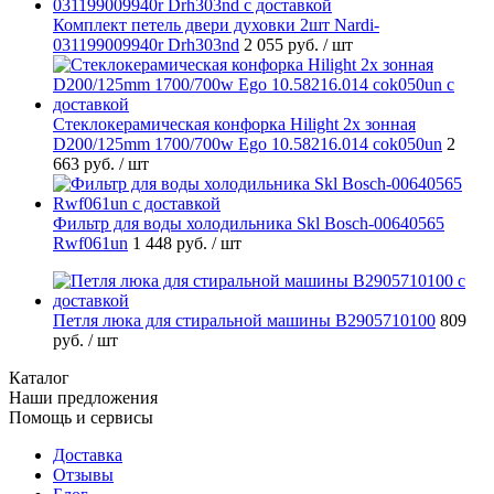
Комплект петель двери духовки 2шт Nardi-
031199009940r Drh303nd
2 055 руб.
/ шт
Стеклокерамическая конфорка Hilight 2х зонная
D200/125mm 1700/700w Ego 10.58216.014 cok050un
2
663 руб.
/ шт
Фильтр для воды холодильника Skl Bosch-00640565
Rwf061un
1 448 руб.
/ шт
Петля люка для стиральной машины B2905710100
809
руб.
/ шт
Каталог
Наши предложения
Помощь и сервисы
Доставка
Отзывы