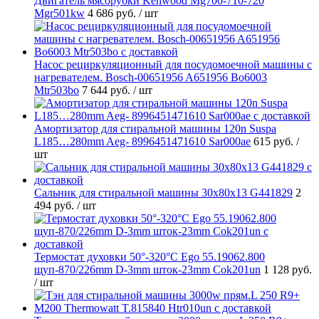
Двигатель мясорубки Kenwood Mg700-710-720
Mgr501kw
4 686 руб.
/ шт
Насос рециркуляционный для посудомоечной машины с
нагревателем. Bosch-00651956 A651956 Bo6003
Mtr503bo
7 644 руб.
/ шт
Амортизатор для стиральной машины 120n Suspa
L185…280mm Aeg- 8996451471610 Sar000ae
615 руб.
/
шт
Cальник для стиральной машины 30x80x13 G441829
2
494 руб.
/ шт
Термостат духовки 50°-320°C Ego 55.19062.800
щуп-870/226mm D-3mm шток-23mm Cok201un
1 128 руб.
/ шт