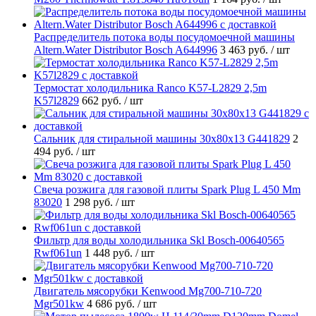
Распределитель потока воды посудомоечной машины
Altern.Water Distributor Bosch A644996
3 463 руб.
/ шт
Термостат холодильника Ranco K57-L2829 2,5m
K57l2829
662 руб.
/ шт
Cальник для стиральной машины 30x80x13 G441829
2
494 руб.
/ шт
Свеча розжига для газовой плиты Spark Plug L 450 Mm
83020
1 298 руб.
/ шт
Фильтр для воды холодильника Skl Bosch-00640565
Rwf061un
1 448 руб.
/ шт
Двигатель мясорубки Kenwood Mg700-710-720
Mgr501kw
4 686 руб.
/ шт