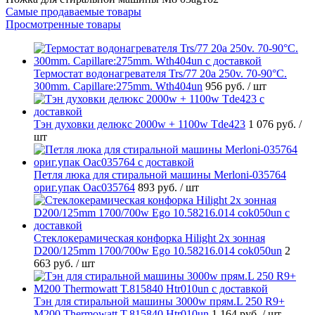
Самые продаваемые товары
Просмотренные товары
Термостат водонагревателя Trs/77 20a 250v. 70-90°C.
300mm. Capillare:275mm. Wth404un
956 руб.
/ шт
Тэн духовки делюкс 2000w + 1100w Tde423
1 076 руб.
/
шт
Петля люка для стиральной машины Merloni-035764
ориг.упак Oac035764
893 руб.
/ шт
Стеклокерамическая конфорка Hilight 2х зонная
D200/125mm 1700/700w Ego 10.58216.014 cok050un
2
663 руб.
/ шт
Тэн для стиральной машины 3000w прям.L 250 R9+
M200 Thermowatt T.815840 Htr010un
1 164 руб.
/ шт