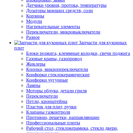
Датчики уровня, протока, температуры
Дозаторы моющих средств, соли
Корзины
Модули
Нагревательные элементы
Переключатели, микровыключатели
Разное
Запчасти для кухонных
плит
Блоки розжига, клеммные колодки, свечи поджига
Газовые краны, газопровод
Жиклеры
Кнопки, микропереключатели
Конфорки стеклокерамические
Конфорки чугунные
Лампы
Моторы обдува, детали гриля
Переключатели
Петли, кронштейны
Пластик для плит, ручки
Клапаны газконтроля
Противни, решетки, направляющие
Профессиональные плиты
Рабочий стол, стеклокерамика, стекло двери,