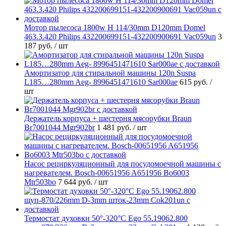
Мотор пылесоса 1800w H 114/30mm D120mm Domel
463.3.420 Philips 432200699151-432200900691 Vac059un
3
187 руб.
/ шт
Амортизатор для стиральной машины 120n Suspa
L185…280mm Aeg- 8996451471610 Sar000ae
615 руб.
/
шт
Держатель корпуса + шестерня мясорубки Braun
Br7001044 Mgr902br
1 481 руб.
/ шт
Насос рециркуляционный для посудомоечной машины с
нагревателем. Bosch-00651956 A651956 Bo6003
Mtr503bo
7 644 руб.
/ шт
Термостат духовки 50°-320°C Ego 55.19062.800