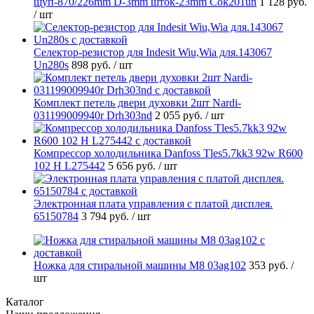
щуп-870/226mm D-3mm шток-23mm Cok201un
1 128 руб.
/ шт
Селектор-резистор для Indesit Wiu,Wia для.143067
Un280s
898 руб.
/ шт
Комплект петель двери духовки 2шт Nardi-
031199009940r Drh303nd
2 055 руб.
/ шт
Компрессор холодильника Danfoss Tles5.7kk3 92w R600
102 H L275442
5 656 руб.
/ шт
Электронная плата управления с платой дисплея.
65150784
3 794 руб.
/ шт
Ножка для стиральной машины M8 03ag102
353 руб.
/
шт
Каталог