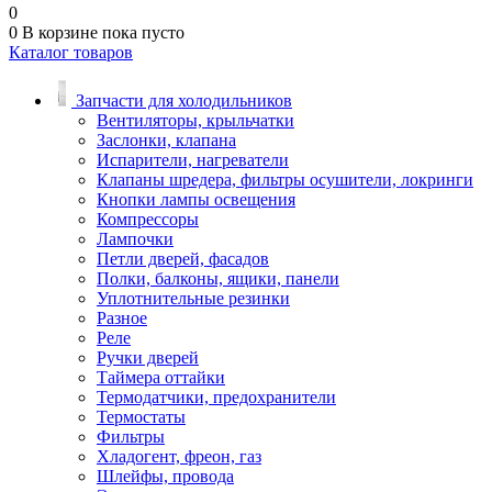
0
0
В корзине
пока пусто
Каталог товаров
Запчасти для холодильников
Вентиляторы, крыльчатки
Заслонки, клапана
Испарители, нагреватели
Клапаны шредера, фильтры осушители, локринги
Кнопки лампы освещения
Компрессоры
Лампочки
Петли дверей, фасадов
Полки, балконы, ящики, панели
Уплотнительные резинки
Разное
Реле
Ручки дверей
Таймера оттайки
Термодатчики, предохранители
Термостаты
Фильтры
Хладогент, фреон, газ
Шлейфы, провода