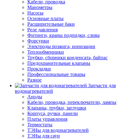
Кабели, проводка
Манометры
Насосы
Основные платы
Расширительные баки
Реле давления
Фитинги, краны подпидки, слива
Форсунки
Электроды розжига, ионизации
Теплообменники
Трубки, сборники конденсата, байпас
Предохранительные клапаны
Прокладки
Профессиональные товары
Разное
Запчасти для
водонагревателей
Аноды
Кабели, проводка, переключатели, лампы
Клапаны, трубки, заглушки
Корпуса, ручки, панели
Платы управления
Термостаты
ТЭНы для водонагревателей
ТЭНы для саун