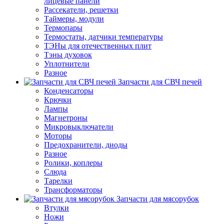
лицевые панели
Рассекатели, решетки
Таймеры, модули
Термопары
Термостаты, датчики температуры
ТЭНы для отечественных плит
Тэны духовок
Уплотнители
Разное
Запчасти для СВЧ печей
Конденсаторы
Крючки
Лампы
Магнетроны
Микровыключатели
Моторы
Предохранители, диоды
Разное
Ролики, коплеры
Слюда
Тарелки
Трансформаторы
Запчасти для мясорубок
Втулки
Ножи