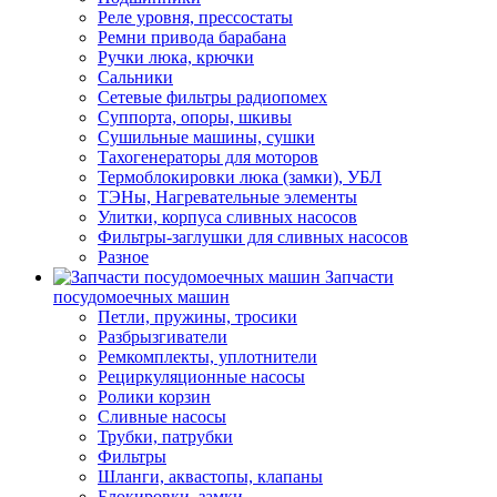
Реле уровня, прессостаты
Ремни привода барабана
Ручки люка, крючки
Сальники
Сетевые фильтры радиопомех
Суппорта, опоры, шкивы
Сушильные машины, сушки
Тахогенераторы для моторов
Термоблокировки люка (замки), УБЛ
ТЭНы, Нагревательные элементы
Улитки, корпуса сливных насосов
Фильтры-заглушки для сливных насосов
Разное
Запчасти
посудомоечных машин
Петли, пружины, тросики
Разбрызгиватели
Ремкомплекты, уплотнители
Рециркуляционные насосы
Ролики корзин
Сливные насосы
Трубки, патрубки
Фильтры
Шланги, аквастопы, клапаны
Блокировки, замки